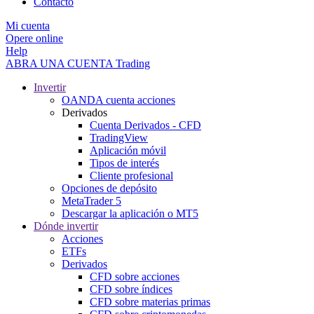
Contacto
Mi cuenta
Opere online
Help
ABRA UNA CUENTA
Trading
Invertir
OANDA cuenta acciones
Derivados
Cuenta Derivados - CFD
TradingView
Aplicación móvil
Tipos de interés
Cliente profesional
Opciones de depósito
MetaTrader 5
Descargar la aplicación o MT5
Dónde invertir
Acciones
ETFs
Derivados
CFD sobre acciones
CFD sobre índices
CFD sobre materias primas