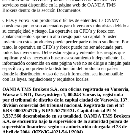
servicios está disponible en la página web de OANDA TMS
Brokers dentro de la sección Documentos.
CFDs y Forex: son productos difíciles de entender. La CNMV
considera que no son adecuados para inversores minoristas debido a
su complejidad y riesgo. La operativa en CFD´s y forex con
apalancamiento supone un alto riesgo para su capital. Si usted
invierte en estos productos puede perder parte o todo su dinero. Por
tanto, la operativa en CFD´s y forex puede no ser adecuada para
todos los inversores. Debe estar seguro y entender los riesgos que
implican y si es necesario buscar asesoramiento independiente. La
información contenida en esta página web no se dirige a ningún país
específico y no pretende la distribución del producto en países
donde la distribución y uso de esta información sea incompatible
con las leyes, regulaciones y requisitos locales.
OANDA TMS Brokers S.A. con oficina registrada en Varsovia,
Warsaw UNIT, Daszyńskiego 1, 00-843 Varsovia, registrada
por el tribunal de distrito de la capital ciudad de Varsovia. 13?,
división comercial del tribunal nacional. Registrada con el n?
KRS 0000204776 y NIP 5262759131. Capital inicial PLN
3,537.560 desembolsado en su totalidad. OANDA TMS Brokers
S.A. se encuentra bajo la supervisión de la autoridad polaca de
supervisión financiera según su autorización otorgada el 23 de
Abril de 2004. (KPWiG-4021-54-1/2004).