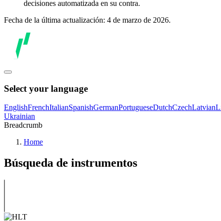
decisiones automatizada en su contra.
Fecha de la última actualización: 4 de marzo de 2026.
Select your language
English
French
Italian
Spanish
German
Portuguese
Dutch
Czech
Latvian
L
Ukrainian
Breadcrumb
Home
Búsqueda de instrumentos