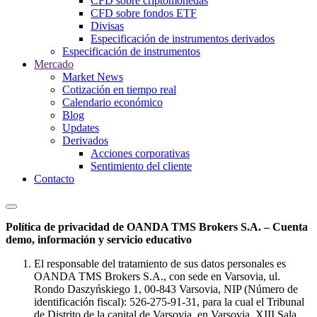
CFD sobre criptomonedas
CFD sobre fondos ETF
Divisas
Especificación de instrumentos derivados
Especificación de instrumentos
Mercado
Market News
Cotización en tiempo real
Calendario económico
Blog
Updates
Derivados
Acciones corporativas
Sentimiento del cliente
Contacto
Política de privacidad de OANDA TMS Brokers S.A. – Cuenta
demo, información y servicio educativo
El responsable del tratamiento de sus datos personales es
OANDA TMS Brokers S.A., con sede en Varsovia, ul.
Rondo Daszyńskiego 1, 00-843 Varsovia, NIP (Número de
identificación fiscal): 526-275-91-31, para la cual el Tribunal
de Distrito de la capital de Varsovia, en Varsovia, XIII Sala