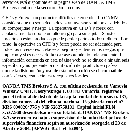
servicios está disponible en la página web de OANDA TMS
Brokers dentro de la sección Documentos.
CFDs y Forex: son productos difíciles de entender. La CNMV
considera que no son adecuados para inversores minoristas debido a
su complejidad y riesgo. La operativa en CFD´s y forex con
apalancamiento supone un alto riesgo para su capital. Si usted
invierte en estos productos puede perder parte o todo su dinero. Por
tanto, la operativa en CFD´s y forex puede no ser adecuada para
todos los inversores. Debe estar seguro y entender los riesgos que
implican y si es necesario buscar asesoramiento independiente. La
información contenida en esta página web no se dirige a ningún país
específico y no pretende la distribución del producto en países
donde la distribución y uso de esta información sea incompatible
con las leyes, regulaciones y requisitos locales.
OANDA TMS Brokers S.A. con oficina registrada en Varsovia,
Warsaw UNIT, Daszyńskiego 1, 00-843 Varsovia, registrada
por el tribunal de distrito de la capital ciudad de Varsovia. 13?,
división comercial del tribunal nacional. Registrada con el n?
KRS 0000204776 y NIP 5262759131. Capital inicial PLN
3,537.560 desembolsado en su totalidad. OANDA TMS Brokers
S.A. se encuentra bajo la supervisión de la autoridad polaca de
supervisión financiera según su autorización otorgada el 23 de
Abril de 2004. (KPWiG-4021-54-1/2004).