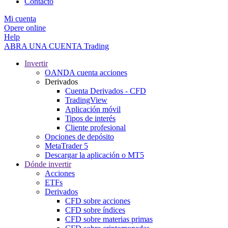
Contacto
Mi cuenta
Opere online
Help
ABRA UNA CUENTA
Trading
Invertir
OANDA cuenta acciones
Derivados
Cuenta Derivados - CFD
TradingView
Aplicación móvil
Tipos de interés
Cliente profesional
Opciones de depósito
MetaTrader 5
Descargar la aplicación o MT5
Dónde invertir
Acciones
ETFs
Derivados
CFD sobre acciones
CFD sobre índices
CFD sobre materias primas