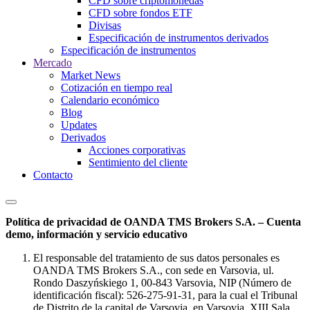
CFD sobre criptomonedas
CFD sobre fondos ETF
Divisas
Especificación de instrumentos derivados
Especificación de instrumentos
Mercado
Market News
Cotización en tiempo real
Calendario económico
Blog
Updates
Derivados
Acciones corporativas
Sentimiento del cliente
Contacto
Política de privacidad de OANDA TMS Brokers S.A. – Cuenta
demo, información y servicio educativo
El responsable del tratamiento de sus datos personales es
OANDA TMS Brokers S.A., con sede en Varsovia, ul.
Rondo Daszyńskiego 1, 00-843 Varsovia, NIP (Número de
identificación fiscal): 526-275-91-31, para la cual el Tribunal
de Distrito de la capital de Varsovia, en Varsovia, XIII Sala