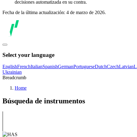
decisiones automatizada en su contra.
Fecha de la última actualización: 4 de marzo de 2026.
Select your language
English
French
Italian
Spanish
German
Portuguese
Dutch
Czech
Latvian
L
Ukrainian
Breadcrumb
Home
Búsqueda de instrumentos