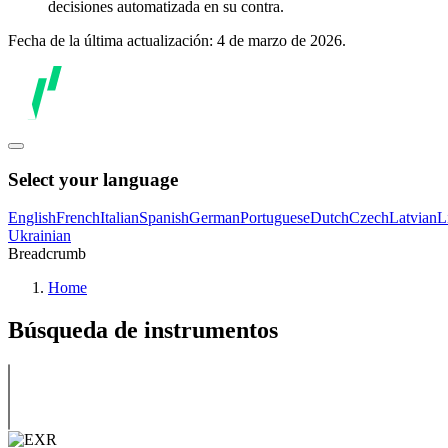
decisiones automatizada en su contra.
Fecha de la última actualización: 4 de marzo de 2026.
Select your language
English
French
Italian
Spanish
German
Portuguese
Dutch
Czech
Latvian
L
Ukrainian
Breadcrumb
Home
Búsqueda de instrumentos