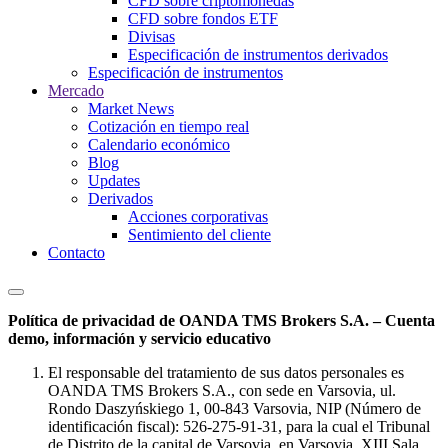
CFD sobre criptomonedas
CFD sobre fondos ETF
Divisas
Especificación de instrumentos derivados
Especificación de instrumentos
Mercado
Market News
Cotización en tiempo real
Calendario económico
Blog
Updates
Derivados
Acciones corporativas
Sentimiento del cliente
Contacto
Política de privacidad de OANDA TMS Brokers S.A. – Cuenta
demo, información y servicio educativo
El responsable del tratamiento de sus datos personales es
OANDA TMS Brokers S.A., con sede en Varsovia, ul.
Rondo Daszyńskiego 1, 00-843 Varsovia, NIP (Número de
identificación fiscal): 526-275-91-31, para la cual el Tribunal
de Distrito de la capital de Varsovia, en Varsovia, XIII Sala