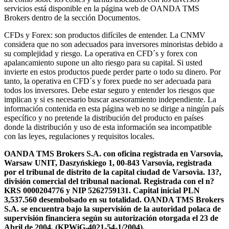
servicios está disponible en la página web de OANDA TMS
Brokers dentro de la sección Documentos.
CFDs y Forex: son productos difíciles de entender. La CNMV
considera que no son adecuados para inversores minoristas debido a
su complejidad y riesgo. La operativa en CFD´s y forex con
apalancamiento supone un alto riesgo para su capital. Si usted
invierte en estos productos puede perder parte o todo su dinero. Por
tanto, la operativa en CFD´s y forex puede no ser adecuada para
todos los inversores. Debe estar seguro y entender los riesgos que
implican y si es necesario buscar asesoramiento independiente. La
información contenida en esta página web no se dirige a ningún país
específico y no pretende la distribución del producto en países
donde la distribución y uso de esta información sea incompatible
con las leyes, regulaciones y requisitos locales.
OANDA TMS Brokers S.A. con oficina registrada en Varsovia,
Warsaw UNIT, Daszyńskiego 1, 00-843 Varsovia, registrada
por el tribunal de distrito de la capital ciudad de Varsovia. 13?,
división comercial del tribunal nacional. Registrada con el n?
KRS 0000204776 y NIP 5262759131. Capital inicial PLN
3,537.560 desembolsado en su totalidad. OANDA TMS Brokers
S.A. se encuentra bajo la supervisión de la autoridad polaca de
supervisión financiera según su autorización otorgada el 23 de
Abril de 2004. (KPWiG-4021-54-1/2004).