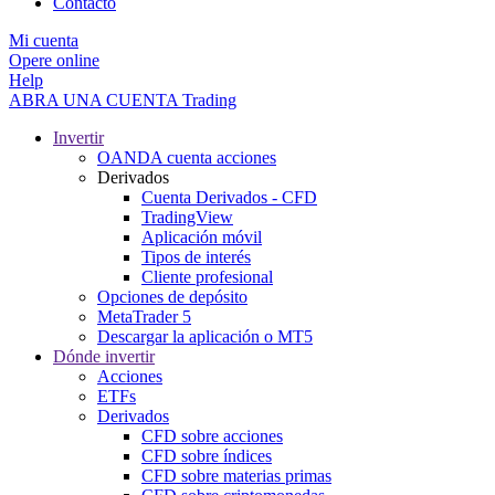
Contacto
Mi cuenta
Opere online
Help
ABRA UNA CUENTA
Trading
Invertir
OANDA cuenta acciones
Derivados
Cuenta Derivados - CFD
TradingView
Aplicación móvil
Tipos de interés
Cliente profesional
Opciones de depósito
MetaTrader 5
Descargar la aplicación o MT5
Dónde invertir
Acciones
ETFs
Derivados
CFD sobre acciones
CFD sobre índices
CFD sobre materias primas