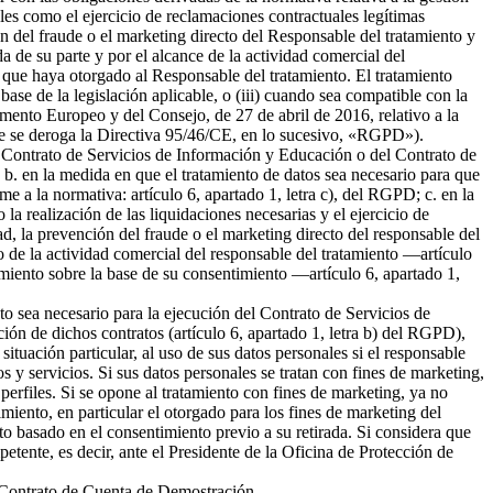
ales como el ejercicio de reclamaciones contractuales legítimas
 del fraude o el marketing directo del Responsable del tratamiento y
da de su parte y por el alcance de la actividad comercial del
 que haya otorgado al Responsable del tratamiento. El tratamiento
 base de la legislación aplicable, o (iii) cuando sea compatible con la
amento Europeo y del Consejo, de 27 de abril de 2016, relativo a la
l que se deroga la Directiva 95/46/CE, en lo sucesivo, «RGPD»).
del Contrato de Servicios de Información y Educación o del Contrato de
b. en la medida en que el tratamiento de datos sea necesario para que
me a la normativa: artículo 6, apartado 1, letra c), del RGPD; c. en la
la realización de las liquidaciones necesarias y el ejercicio de
 la prevención del fraude o el marketing directo del responsable del
to de la actividad comercial del responsable del tratamiento —artículo
tamiento sobre la base de su consentimiento —artículo 6, apartado 1,
nto sea necesario para la ejecución del Contrato de Servicios de
ión de dichos contratos (artículo 6, apartado 1, letra b) del RGPD),
tuación particular, al uso de sus datos personales si el responsable
s y servicios. Si sus datos personales se tratan con fines de marketing,
erfiles. Si se opone al tratamiento con fines de marketing, ya no
miento, en particular el otorgado para los fines de marketing del
nto basado en el consentimiento previo a su retirada. Si considera que
petente, es decir, ante el Presidente de la Oficina de Protección de
el Contrato de Cuenta de Demostración.