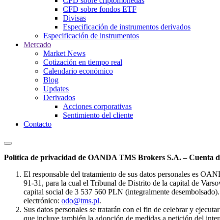
CFD sobre criptomonedas
CFD sobre fondos ETF
Divisas
Especificación de instrumentos derivados
Especificación de instrumentos
Mercado
Market News
Cotización en tiempo real
Calendario económico
Blog
Updates
Derivados
Acciones corporativas
Sentimiento del cliente
Contacto
Política de privacidad de OANDA TMS Brokers S.A. – Cuenta de
El responsable del tratamiento de sus datos personales es OA
91-31, para la cual el Tribunal de Distrito de la capital de Va
capital social de 3 537 560 PLN (integralmente desembolsado). 
electrónico:
odo@tms.pl
.
Sus datos personales se tratarán con el fin de celebrar y ejecut
que incluye también la adopción de medidas a petición del intere