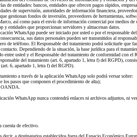
rías de entidades: bancos, entidades que ofrecen pagos rápidos, empresa
ridades de supervisión, autoridades de información financiera, proveed
s que gestionan fondos de inversión, proveedores de herramientas, softw
 Marco, así como para el envío de información comercial por medios de c
pp y entidades que proporcionan servidores y almacenan datos.
plicación WhatsApp puede ser iniciado por usted o por el responsable del
 consecuencia, sus datos personales pueden ser transmitidos al responsa
ro de teléfono. El Responsable del tratamiento podrá solicitarle que fa
l contacto. Dependiendo de la situación, la base jurídica para el tratami
rdo entre usted y el Responsable del tratamiento de conformidad con el
 responsable del tratamiento (art. 6, apartado 1, letra f) del RGPD), con
(art. 6, apartado 1, letra f) del RGPD).
atamiento a través de la aplicación WhatsApp solo podrá versar sobre:
 de los pasos que componen el procedimiento de alta);
o de OANDA.
licación WhatsApp nunca contendrá enlaces ni archivos adjuntos, ni vers
la cuenta de efectivo.
 es decir, a destinatarios establecidos fuera del Espacio Económico Eur