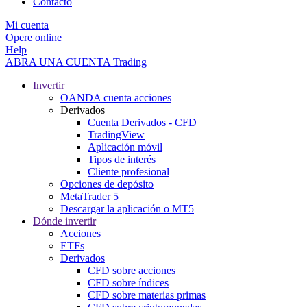
Contacto
Mi cuenta
Opere online
Help
ABRA UNA CUENTA
Trading
Invertir
OANDA cuenta acciones
Derivados
Cuenta Derivados - CFD
TradingView
Aplicación móvil
Tipos de interés
Cliente profesional
Opciones de depósito
MetaTrader 5
Descargar la aplicación o MT5
Dónde invertir
Acciones
ETFs
Derivados
CFD sobre acciones
CFD sobre índices
CFD sobre materias primas