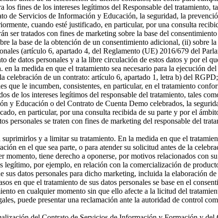
a los fines de los intereses legítimos del Responsable del tratamiento, t
o de Servicios de Información y Educación, la seguridad, la prevención
riormente, cuando esté justificado, en particular, por una consulta recibi
án ser tratados con fines de marketing sobre la base del consentimiento
sobre la base de la obtención de un consentimiento adicional, (ii) sobre la
rsonales (artículo 6, apartado 4, del Reglamento (UE) 2016/679 del Parl
ento de datos personales y a la libre circulación de estos datos y por e
 a. en la medida en que el tratamiento sea necesario para la ejecución 
celebración de un contrato: artículo 6, apartado 1, letra b) del RGPD; 
s que le incumben, consistentes, en particular, en el tratamiento confor
os de los intereses legítimos del responsable del tratamiento, tales como 
ón y Educación o del Contrato de Cuenta Demo celebrados, la seguridad,
icado, en particular, por una consulta recibida de su parte y por el ámbi
tos personales se traten con fines de marketing del responsable del tra
a suprimirlos y a limitar su tratamiento. En la medida en que el tratamie
n en el que sea parte, o para atender su solicitud antes de la celebrac
er momento, tiene derecho a oponerse, por motivos relacionados con su si
és legítimo, por ejemplo, en relación con la comercialización de producto
 sus datos personales para dicho marketing, incluida la elaboración de p
asos en que el tratamiento de sus datos personales se base en el consenti
miento en cualquier momento sin que ello afecte a la licitud del tratamie
egales, puede presentar una reclamación ante la autoridad de control com
ormalización del Contrato de Servicios de Información y Formación y d