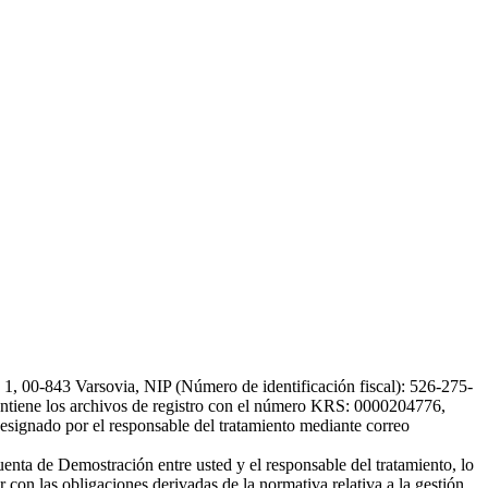
, 00-843 Varsovia, NIP (Número de identificación fiscal): 526-275-
, mantiene los archivos de registro con el número KRS: 0000204776,
esignado por el responsable del tratamiento mediante correo
uenta de Demostración entre usted y el responsable del tratamiento, lo
 con las obligaciones derivadas de la normativa relativa a la gestión