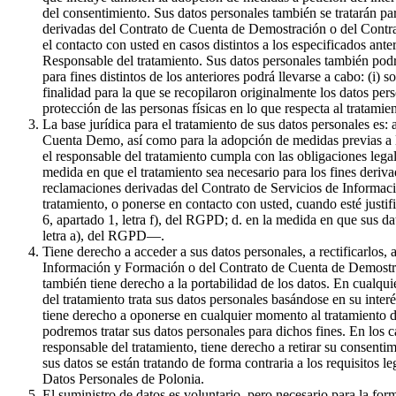
del consentimiento. Sus datos personales también se tratarán par
derivadas del Contrato de Cuenta de Demostración o del Contrat
el contacto con usted en casos distintos a los especificados ante
Responsable del tratamiento. Sus datos personales también podr
para fines distintos de los anteriores podrá llevarse a cabo: (i) 
finalidad para la que se recopilaron originalmente los datos pe
protección de las personas físicas en lo que respecta al tratami
La base jurídica para el tratamiento de sus datos personales es:
Cuenta Demo, así como para la adopción de medidas previas a la 
el responsable del tratamiento cumpla con las obligaciones legale
medida en que el tratamiento sea necesario para los fines derivad
reclamaciones derivadas del Contrato de Servicios de Informaci
tratamiento, o ponerse en contacto con usted, cuando esté justif
6, apartado 1, letra f), del RGPD; d. en la medida en que sus da
letra a), del RGPD—.
Tiene derecho a acceder a sus datos personales, a rectificarlos, 
Información y Formación o del Contrato de Cuenta de Demostració
también tiene derecho a la portabilidad de los datos. En cualqui
del tratamiento trata sus datos personales basándose en su inter
tiene derecho a oponerse en cualquier momento al tratamiento de
podremos tratar sus datos personales para dichos fines. En los c
responsable del tratamiento, tiene derecho a retirar su consenti
sus datos se están tratando de forma contraria a los requisitos l
Datos Personales de Polonia.
El suministro de datos es voluntario, pero necesario para la f