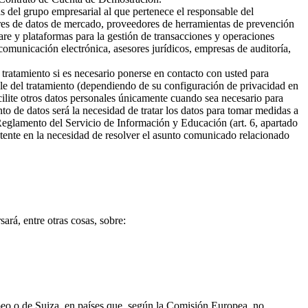
s del grupo empresarial al que pertenece el responsable del
ores de datos de mercado, proveedores de herramientas de prevención
are y plataformas para la gestión de transacciones y operaciones
omunicación electrónica, asesores jurídicos, empresas de auditoría,
 tratamiento si es necesario ponerse en contacto con usted para
ble del tratamiento (dependiendo de su configuración de privacidad en
cilite otros datos personales únicamente cuando sea necesario para
ento de datos será la necesidad de tratar los datos para tomar medidas a
 Reglamento del Servicio de Información y Educación (art. 6, apartado
sistente en la necesidad de resolver el asunto comunicado relacionado
ará, entre otras cosas, sobre:
opeo o de Suiza, en países que, según la Comisión Europea, no