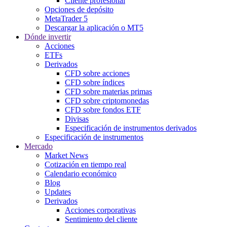
Cliente profesional
Opciones de depósito
MetaTrader 5
Descargar la aplicación o MT5
Dónde invertir
Acciones
ETFs
Derivados
CFD sobre acciones
CFD sobre índices
CFD sobre materias primas
CFD sobre criptomonedas
CFD sobre fondos ETF
Divisas
Especificación de instrumentos derivados
Especificación de instrumentos
Mercado
Market News
Cotización en tiempo real
Calendario económico
Blog
Updates
Derivados
Acciones corporativas
Sentimiento del cliente