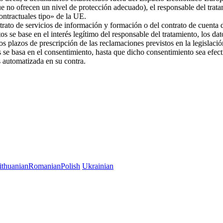
ue no ofrecen un nivel de protección adecuado), el responsable del trat
 contractuales tipo» de la UE.
trato de servicios de información y formación o del contrato de cuenta d
os se base en el interés legítimo del responsable del tratamiento, los da
 los plazos de prescripción de las reclamaciones previstos en la legislac
es se basa en el consentimiento, hasta que dicho consentimiento sea efec
es automatizada en su contra.
ithuanian
Romanian
Polish
Ukrainian