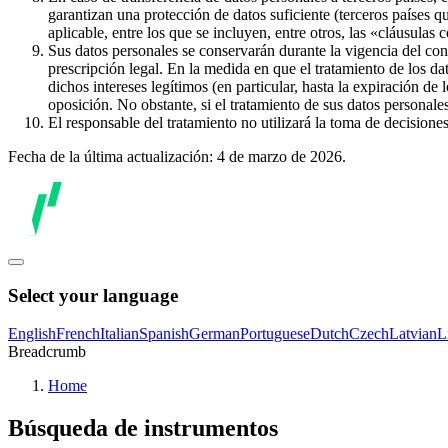
garantizan una protección de datos suficiente (terceros países q
aplicable, entre los que se incluyen, entre otros, las «cláusulas
Sus datos personales se conservarán durante la vigencia del con
prescripción legal. En la medida en que el tratamiento de los dat
dichos intereses legítimos (en particular, hasta la expiración de
oposición. No obstante, si el tratamiento de sus datos personal
El responsable del tratamiento no utilizará la toma de decision
Fecha de la última actualización: 4 de marzo de 2026.
Select your language
English
French
Italian
Spanish
German
Portuguese
Dutch
Czech
Latvian
L
Breadcrumb
Home
Búsqueda de instrumentos