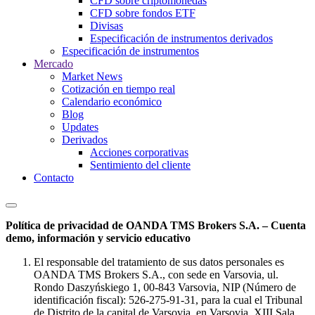
CFD sobre criptomonedas
CFD sobre fondos ETF
Divisas
Especificación de instrumentos derivados
Especificación de instrumentos
Mercado
Market News
Cotización en tiempo real
Calendario económico
Blog
Updates
Derivados
Acciones corporativas
Sentimiento del cliente
Contacto
Política de privacidad de OANDA TMS Brokers S.A. – Cuenta
demo, información y servicio educativo
El responsable del tratamiento de sus datos personales es
OANDA TMS Brokers S.A., con sede en Varsovia, ul.
Rondo Daszyńskiego 1, 00-843 Varsovia, NIP (Número de
identificación fiscal): 526-275-91-31, para la cual el Tribunal
de Distrito de la capital de Varsovia, en Varsovia, XIII Sala