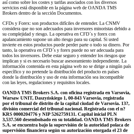
así como sobre los costes y tarifas asociados con los diversos
servicios está disponible en la página web de OANDA TMS
Brokers dentro de la sección Documentos.
CFDs y Forex: son productos difíciles de entender. La CNMV
considera que no son adecuados para inversores minoristas debido a
su complejidad y riesgo. La operativa en CFD´s y forex con
apalancamiento supone un alto riesgo para su capital. Si usted
invierte en estos productos puede perder parte o todo su dinero. Por
tanto, la operativa en CFD´s y forex puede no ser adecuada para
todos los inversores. Debe estar seguro y entender los riesgos que
implican y si es necesario buscar asesoramiento independiente. La
información contenida en esta página web no se dirige a ningún país
específico y no pretende la distribución del producto en países
donde la distribución y uso de esta información sea incompatible
con las leyes, regulaciones y requisitos locales.
OANDA TMS Brokers S.A. con oficina registrada en Varsovia,
Warsaw UNIT, Daszyńskiego 1, 00-843 Varsovia, registrada
por el tribunal de distrito de la capital ciudad de Varsovia. 13?,
división comercial del tribunal nacional. Registrada con el n?
KRS 0000204776 y NIP 5262759131. Capital inicial PLN
3,537.560 desembolsado en su totalidad. OANDA TMS Brokers
S.A. se encuentra bajo la supervisión de la autoridad polaca de
supervisión financiera según su autorización otorgada el 23 de