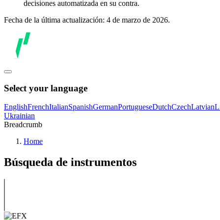
decisiones automatizada en su contra.
Fecha de la última actualización: 4 de marzo de 2026.
Select your language
English
French
Italian
Spanish
German
Portuguese
Dutch
Czech
Latvian
L
Ukrainian
Breadcrumb
Home
Búsqueda de instrumentos