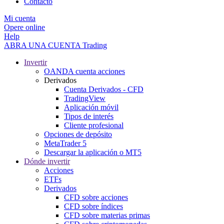
Contacto
Mi cuenta
Opere online
Help
ABRA UNA CUENTA
Trading
Invertir
OANDA cuenta acciones
Derivados
Cuenta Derivados - CFD
TradingView
Aplicación móvil
Tipos de interés
Cliente profesional
Opciones de depósito
MetaTrader 5
Descargar la aplicación o MT5
Dónde invertir
Acciones
ETFs
Derivados
CFD sobre acciones
CFD sobre índices
CFD sobre materias primas