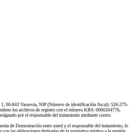
, 00-843 Varsovia, NIP (Número de identificación fiscal): 526-275-
, mantiene los archivos de registro con el número KRS: 0000204776,
esignado por el responsable del tratamiento mediante correo
uenta de Demostración entre usted y el responsable del tratamiento, lo
 con las obligaciones derivadas de la normativa relativa a la gestión