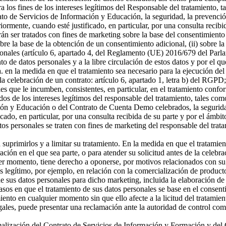
a los fines de los intereses legítimos del Responsable del tratamiento, t
o de Servicios de Información y Educación, la seguridad, la prevención
riormente, cuando esté justificado, en particular, por una consulta recibi
án ser tratados con fines de marketing sobre la base del consentimiento
sobre la base de la obtención de un consentimiento adicional, (ii) sobre la
rsonales (artículo 6, apartado 4, del Reglamento (UE) 2016/679 del Parl
ento de datos personales y a la libre circulación de estos datos y por e
 a. en la medida en que el tratamiento sea necesario para la ejecución 
celebración de un contrato: artículo 6, apartado 1, letra b) del RGPD; 
s que le incumben, consistentes, en particular, en el tratamiento confor
os de los intereses legítimos del responsable del tratamiento, tales como 
ón y Educación o del Contrato de Cuenta Demo celebrados, la seguridad,
icado, en particular, por una consulta recibida de su parte y por el ámbi
tos personales se traten con fines de marketing del responsable del tra
a suprimirlos y a limitar su tratamiento. En la medida en que el tratamie
n en el que sea parte, o para atender su solicitud antes de la celebrac
er momento, tiene derecho a oponerse, por motivos relacionados con su si
és legítimo, por ejemplo, en relación con la comercialización de producto
 sus datos personales para dicho marketing, incluida la elaboración de p
asos en que el tratamiento de sus datos personales se base en el consenti
miento en cualquier momento sin que ello afecte a la licitud del tratamie
egales, puede presentar una reclamación ante la autoridad de control com
ormalización del Contrato de Servicios de Información y Formación y d