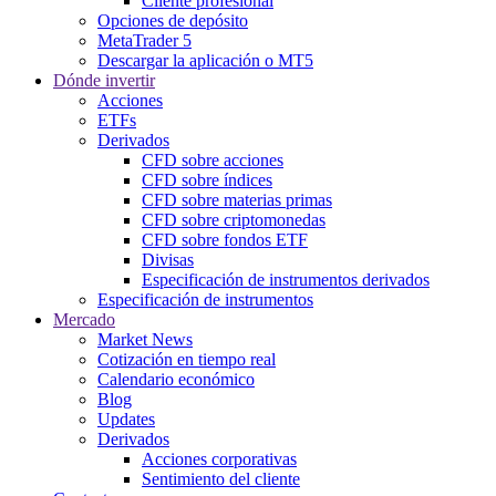
Cliente profesional
Opciones de depósito
MetaTrader 5
Descargar la aplicación o MT5
Dónde invertir
Acciones
ETFs
Derivados
CFD sobre acciones
CFD sobre índices
CFD sobre materias primas
CFD sobre criptomonedas
CFD sobre fondos ETF
Divisas
Especificación de instrumentos derivados
Especificación de instrumentos
Mercado
Market News
Cotización en tiempo real
Calendario económico
Blog
Updates
Derivados
Acciones corporativas
Sentimiento del cliente