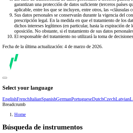
garantizan una protección de datos suficiente (terceros países q
aplicable, entre los que se incluyen, entre otros, las «cláusulas
Sus datos personales se conservarán durante la vigencia del con
prescripción legal. En la medida en que el tratamiento de los dat
dichos intereses legítimos (en particular, hasta la expiración de
oposición. No obstante, si el tratamiento de sus datos personal
El responsable del tratamiento no utilizará la toma de decision
Fecha de la última actualización: 4 de marzo de 2026.
Select your language
English
French
Italian
Spanish
German
Portuguese
Dutch
Czech
Latvian
L
Breadcrumb
Home
Búsqueda de instrumentos