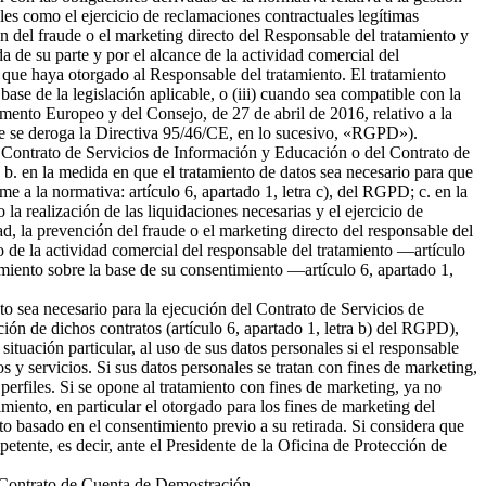
ales como el ejercicio de reclamaciones contractuales legítimas
 del fraude o el marketing directo del Responsable del tratamiento y
da de su parte y por el alcance de la actividad comercial del
 que haya otorgado al Responsable del tratamiento. El tratamiento
 base de la legislación aplicable, o (iii) cuando sea compatible con la
amento Europeo y del Consejo, de 27 de abril de 2016, relativo a la
l que se deroga la Directiva 95/46/CE, en lo sucesivo, «RGPD»).
del Contrato de Servicios de Información y Educación o del Contrato de
b. en la medida en que el tratamiento de datos sea necesario para que
me a la normativa: artículo 6, apartado 1, letra c), del RGPD; c. en la
la realización de las liquidaciones necesarias y el ejercicio de
 la prevención del fraude o el marketing directo del responsable del
to de la actividad comercial del responsable del tratamiento —artículo
tamiento sobre la base de su consentimiento —artículo 6, apartado 1,
nto sea necesario para la ejecución del Contrato de Servicios de
ión de dichos contratos (artículo 6, apartado 1, letra b) del RGPD),
tuación particular, al uso de sus datos personales si el responsable
s y servicios. Si sus datos personales se tratan con fines de marketing,
erfiles. Si se opone al tratamiento con fines de marketing, ya no
miento, en particular el otorgado para los fines de marketing del
nto basado en el consentimiento previo a su retirada. Si considera que
petente, es decir, ante el Presidente de la Oficina de Protección de
el Contrato de Cuenta de Demostración.