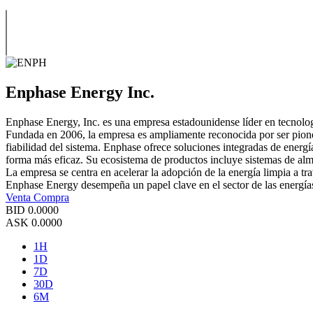
Enphase Energy Inc.
Enphase Energy, Inc. es una empresa estadounidense líder en tecnolog
Fundada en 2006, la empresa es ampliamente reconocida por ser pionera 
fiabilidad del sistema. Enphase ofrece soluciones integradas de energ
forma más eficaz. Su ecosistema de productos incluye sistemas de almac
La empresa se centra en acelerar la adopción de la energía limpia a trav
Enphase Energy desempeña un papel clave en el sector de las energías 
Venta
Compra
BID
0.0000
ASK
0.0000
1H
1D
7D
30D
6M