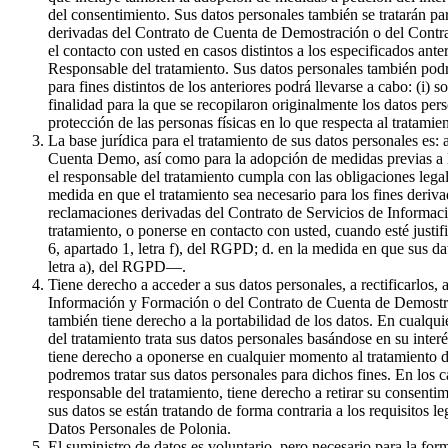
del consentimiento. Sus datos personales también se tratarán par
derivadas del Contrato de Cuenta de Demostración o del Contrat
el contacto con usted en casos distintos a los especificados ante
Responsable del tratamiento. Sus datos personales también podr
para fines distintos de los anteriores podrá llevarse a cabo: (i) 
finalidad para la que se recopilaron originalmente los datos pe
protección de las personas físicas en lo que respecta al tratami
La base jurídica para el tratamiento de sus datos personales es:
Cuenta Demo, así como para la adopción de medidas previas a la 
el responsable del tratamiento cumpla con las obligaciones legale
medida en que el tratamiento sea necesario para los fines derivad
reclamaciones derivadas del Contrato de Servicios de Informaci
tratamiento, o ponerse en contacto con usted, cuando esté justif
6, apartado 1, letra f), del RGPD; d. en la medida en que sus da
letra a), del RGPD—.
Tiene derecho a acceder a sus datos personales, a rectificarlos, 
Información y Formación o del Contrato de Cuenta de Demostració
también tiene derecho a la portabilidad de los datos. En cualqui
del tratamiento trata sus datos personales basándose en su inter
tiene derecho a oponerse en cualquier momento al tratamiento de
podremos tratar sus datos personales para dichos fines. En los c
responsable del tratamiento, tiene derecho a retirar su consenti
sus datos se están tratando de forma contraria a los requisitos l
Datos Personales de Polonia.
El suministro de datos es voluntario, pero necesario para la f