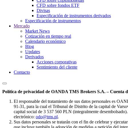
CFD sobre criptomonedas
CFD sobre fondos ETF
Divisas
Especificación de instrumentos derivados
Especificación de instrumentos
Mercado
Market News
Cotización en tiempo real
Calendario económico
Blog
Updates
Derivados
Acciones corporativas
Sentimiento del cliente
Contacto
Política de privacidad de OANDA TMS Brokers S.A. – Cuenta de
El responsable del tratamiento de sus datos personales es OA
91-31, para la cual el Tribunal de Distrito de la capital de Va
capital social de 3 537 560 PLN (integralmente desembolsado). 
electrónico:
odo@tms.pl
.
Sus datos personales se tratarán con el fin de celebrar y ejecut
que incluye también la adopción de medidas a petición del intere