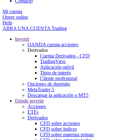
Contacto
Mi cuenta
Opere online
Help
ABRA UNA CUENTA
Trading
Invertir
OANDA cuenta acciones
Derivados
Cuenta Derivados - CFD
TradingView
Aplicación móvil
Tipos de interés
Cliente profesional
Opciones de depósito
MetaTrader 5
Descargar la aplicación o MT5
Dónde invertir
Acciones
ETFs
Derivados
CFD sobre acciones
CFD sobre índices
CFD sobre materias primas