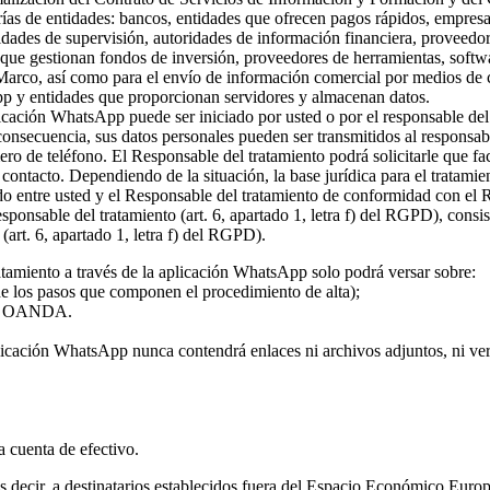
rías de entidades: bancos, entidades que ofrecen pagos rápidos, empresa
ridades de supervisión, autoridades de información financiera, proveed
s que gestionan fondos de inversión, proveedores de herramientas, softw
 Marco, así como para el envío de información comercial por medios de c
pp y entidades que proporcionan servidores y almacenan datos.
plicación WhatsApp puede ser iniciado por usted o por el responsable del
 consecuencia, sus datos personales pueden ser transmitidos al responsa
ro de teléfono. El Responsable del tratamiento podrá solicitarle que fa
l contacto. Dependiendo de la situación, la base jurídica para el tratami
rdo entre usted y el Responsable del tratamiento de conformidad con el
 responsable del tratamiento (art. 6, apartado 1, letra f) del RGPD), con
(art. 6, apartado 1, letra f) del RGPD).
atamiento a través de la aplicación WhatsApp solo podrá versar sobre:
 de los pasos que componen el procedimiento de alta);
o de OANDA.
licación WhatsApp nunca contendrá enlaces ni archivos adjuntos, ni vers
la cuenta de efectivo.
 es decir, a destinatarios establecidos fuera del Espacio Económico Eur