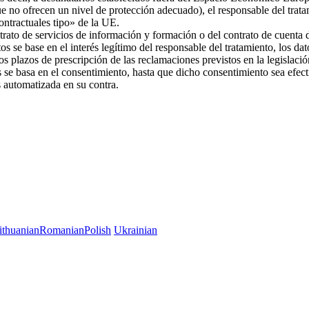
ue no ofrecen un nivel de protección adecuado), el responsable del trat
 contractuales tipo» de la UE.
trato de servicios de información y formación o del contrato de cuenta d
os se base en el interés legítimo del responsable del tratamiento, los da
 los plazos de prescripción de las reclamaciones previstos en la legislac
es se basa en el consentimiento, hasta que dicho consentimiento sea efec
es automatizada en su contra.
ithuanian
Romanian
Polish
Ukrainian