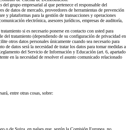
s del grupo empresarial al que pertenece el responsable del
ores de datos de mercado, proveedores de herramientas de prevención
are y plataformas para la gestión de transacciones y operaciones
omunicación electrónica, asesores jurídicos, empresas de auditoría,
 tratamiento si es necesario ponerse en contacto con usted para
ble del tratamiento (dependiendo de su configuración de privacidad en
cilite otros datos personales únicamente cuando sea necesario para
ento de datos será la necesidad de tratar los datos para tomar medidas a
 Reglamento del Servicio de Información y Educación (art. 6, apartado
sistente en la necesidad de resolver el asunto comunicado relacionado
ará, entre otras cosas, sobre:
opeo o de Suiza, en países que, según la Comisión Europea, no