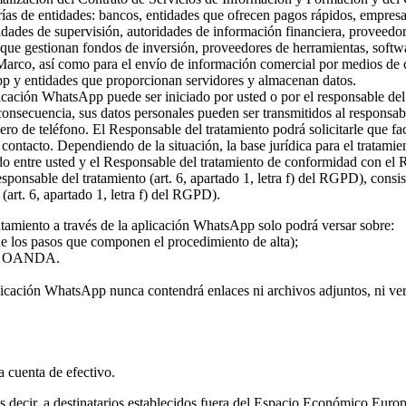
rías de entidades: bancos, entidades que ofrecen pagos rápidos, empresa
ridades de supervisión, autoridades de información financiera, proveed
s que gestionan fondos de inversión, proveedores de herramientas, softw
 Marco, así como para el envío de información comercial por medios de c
pp y entidades que proporcionan servidores y almacenan datos.
plicación WhatsApp puede ser iniciado por usted o por el responsable del
 consecuencia, sus datos personales pueden ser transmitidos al responsa
ro de teléfono. El Responsable del tratamiento podrá solicitarle que fa
l contacto. Dependiendo de la situación, la base jurídica para el tratami
rdo entre usted y el Responsable del tratamiento de conformidad con el
 responsable del tratamiento (art. 6, apartado 1, letra f) del RGPD), con
(art. 6, apartado 1, letra f) del RGPD).
atamiento a través de la aplicación WhatsApp solo podrá versar sobre:
 de los pasos que componen el procedimiento de alta);
o de OANDA.
licación WhatsApp nunca contendrá enlaces ni archivos adjuntos, ni vers
la cuenta de efectivo.
 es decir, a destinatarios establecidos fuera del Espacio Económico Eur