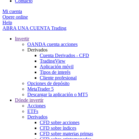
Contacto
Mi cuenta
Opere online
Help
ABRA UNA CUENTA
Trading
Invertir
OANDA cuenta acciones
Derivados
Cuenta Derivados - CFD
TradingView
Aplicación móvil
Tipos de interés
Cliente profesional
Opciones de depósito
MetaTrader 5
Descargar la aplicación o MT5
Dónde invertir
Acciones
ETFs
Derivados
CFD sobre acciones
CFD sobre índices
CFD sobre materias primas