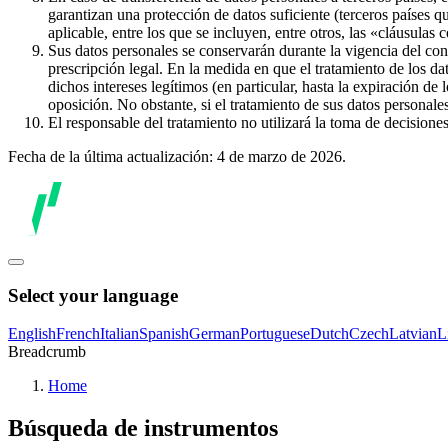
garantizan una protección de datos suficiente (terceros países q
aplicable, entre los que se incluyen, entre otros, las «cláusulas
Sus datos personales se conservarán durante la vigencia del con
prescripción legal. En la medida en que el tratamiento de los dat
dichos intereses legítimos (en particular, hasta la expiración de
oposición. No obstante, si el tratamiento de sus datos personal
El responsable del tratamiento no utilizará la toma de decision
Fecha de la última actualización: 4 de marzo de 2026.
Select your language
English
French
Italian
Spanish
German
Portuguese
Dutch
Czech
Latvian
L
Breadcrumb
Home
Búsqueda de instrumentos