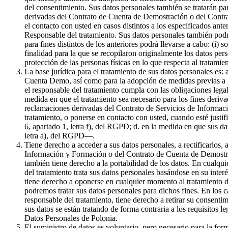
del consentimiento. Sus datos personales también se tratarán par
derivadas del Contrato de Cuenta de Demostración o del Contrat
el contacto con usted en casos distintos a los especificados ante
Responsable del tratamiento. Sus datos personales también podr
para fines distintos de los anteriores podrá llevarse a cabo: (i) 
finalidad para la que se recopilaron originalmente los datos pe
protección de las personas físicas en lo que respecta al tratami
La base jurídica para el tratamiento de sus datos personales es:
Cuenta Demo, así como para la adopción de medidas previas a la 
el responsable del tratamiento cumpla con las obligaciones legale
medida en que el tratamiento sea necesario para los fines derivad
reclamaciones derivadas del Contrato de Servicios de Informaci
tratamiento, o ponerse en contacto con usted, cuando esté justif
6, apartado 1, letra f), del RGPD; d. en la medida en que sus da
letra a), del RGPD—.
Tiene derecho a acceder a sus datos personales, a rectificarlos, 
Información y Formación o del Contrato de Cuenta de Demostració
también tiene derecho a la portabilidad de los datos. En cualqui
del tratamiento trata sus datos personales basándose en su inter
tiene derecho a oponerse en cualquier momento al tratamiento de
podremos tratar sus datos personales para dichos fines. En los c
responsable del tratamiento, tiene derecho a retirar su consenti
sus datos se están tratando de forma contraria a los requisitos l
Datos Personales de Polonia.
El suministro de datos es voluntario, pero necesario para la f