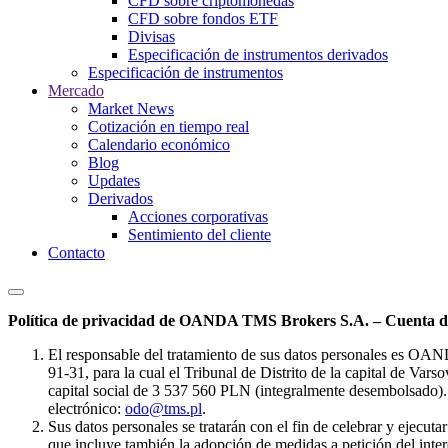
CFD sobre criptomonedas
CFD sobre fondos ETF
Divisas
Especificación de instrumentos derivados
Especificación de instrumentos
Mercado
Market News
Cotización en tiempo real
Calendario económico
Blog
Updates
Derivados
Acciones corporativas
Sentimiento del cliente
Contacto
Política de privacidad de OANDA TMS Brokers S.A. – Cuenta de
El responsable del tratamiento de sus datos personales es OA
91-31, para la cual el Tribunal de Distrito de la capital de Va
capital social de 3 537 560 PLN (integralmente desembolsado). 
electrónico:
odo@tms.pl
.
Sus datos personales se tratarán con el fin de celebrar y ejecut
que incluye también la adopción de medidas a petición del intere