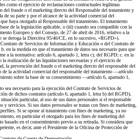
ales como el ejercicio de reclamaciones contractuales legítimas
 del fraude o el marketing directo del Responsable del tratamiento y
da de su parte y por el alcance de la actividad comercial del
 que haya otorgado al Responsable del tratamiento. El tratamiento
 base de la legislación aplicable, o (iii) cuando sea compatible con la
amento Europeo y del Consejo, de 27 de abril de 2016, relativo a la
l que se deroga la Directiva 95/46/CE, en lo sucesivo, «RGPD»).
del Contrato de Servicios de Información y Educación o del Contrato de
b. en la medida en que el tratamiento de datos sea necesario para que
me a la normativa: artículo 6, apartado 1, letra c), del RGPD; c. en la
la realización de las liquidaciones necesarias y el ejercicio de
 la prevención del fraude o el marketing directo del responsable del
to de la actividad comercial del responsable del tratamiento —artículo
tamiento sobre la base de su consentimiento —artículo 6, apartado 1,
nto sea necesario para la ejecución del Contrato de Servicios de
ión de dichos contratos (artículo 6, apartado 1, letra b) del RGPD),
tuación particular, al uso de sus datos personales si el responsable
s y servicios. Si sus datos personales se tratan con fines de marketing,
erfiles. Si se opone al tratamiento con fines de marketing, ya no
miento, en particular el otorgado para los fines de marketing del
nto basado en el consentimiento previo a su retirada. Si considera que
petente, es decir, ante el Presidente de la Oficina de Protección de
el Contrato de Cuenta de Demostración.