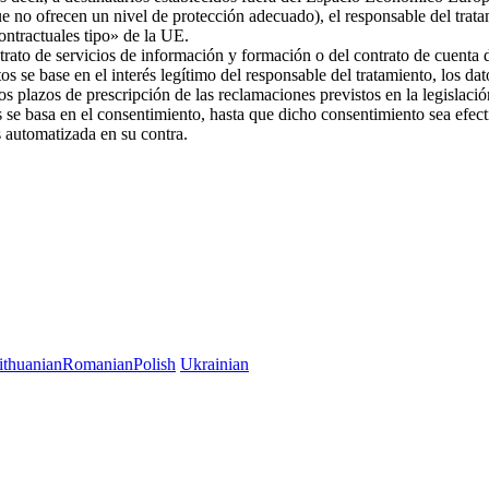
ue no ofrecen un nivel de protección adecuado), el responsable del trat
 contractuales tipo» de la UE.
trato de servicios de información y formación o del contrato de cuenta d
os se base en el interés legítimo del responsable del tratamiento, los da
 los plazos de prescripción de las reclamaciones previstos en la legislac
es se basa en el consentimiento, hasta que dicho consentimiento sea efec
es automatizada en su contra.
ithuanian
Romanian
Polish
Ukrainian