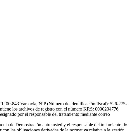
, 00-843 Varsovia, NIP (Número de identificación fiscal): 526-275-
, mantiene los archivos de registro con el número KRS: 0000204776,
esignado por el responsable del tratamiento mediante correo
uenta de Demostración entre usted y el responsable del tratamiento, lo
 con las obligaciones derivadas de la normativa relativa a la gestión