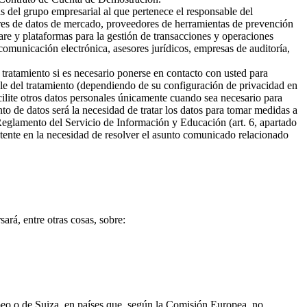
s del grupo empresarial al que pertenece el responsable del
ores de datos de mercado, proveedores de herramientas de prevención
are y plataformas para la gestión de transacciones y operaciones
omunicación electrónica, asesores jurídicos, empresas de auditoría,
 tratamiento si es necesario ponerse en contacto con usted para
ble del tratamiento (dependiendo de su configuración de privacidad en
cilite otros datos personales únicamente cuando sea necesario para
ento de datos será la necesidad de tratar los datos para tomar medidas a
 Reglamento del Servicio de Información y Educación (art. 6, apartado
sistente en la necesidad de resolver el asunto comunicado relacionado
ará, entre otras cosas, sobre:
opeo o de Suiza, en países que, según la Comisión Europea, no