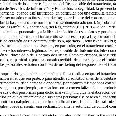
a los fines de los intereses legítimos del Responsable del tratamiento, t
o de Servicios de Información y Educación, la seguridad, la prevención
riormente, cuando esté justificado, en particular, por una consulta recibi
án ser tratados con fines de marketing sobre la base del consentimiento
sobre la base de la obtención de un consentimiento adicional, (ii) sobre la
rsonales (artículo 6, apartado 4, del Reglamento (UE) 2016/679 del Parl
ento de datos personales y a la libre circulación de estos datos y por e
 a. en la medida en que el tratamiento sea necesario para la ejecución 
celebración de un contrato: artículo 6, apartado 1, letra b) del RGPD; 
s que le incumben, consistentes, en particular, en el tratamiento confor
os de los intereses legítimos del responsable del tratamiento, tales como 
ón y Educación o del Contrato de Cuenta Demo celebrados, la seguridad,
icado, en particular, por una consulta recibida de su parte y por el ámbi
tos personales se traten con fines de marketing del responsable del tra
a suprimirlos y a limitar su tratamiento. En la medida en que el tratamie
n en el que sea parte, o para atender su solicitud antes de la celebrac
er momento, tiene derecho a oponerse, por motivos relacionados con su si
és legítimo, por ejemplo, en relación con la comercialización de producto
 sus datos personales para dicho marketing, incluida la elaboración de p
asos en que el tratamiento de sus datos personales se base en el consenti
miento en cualquier momento sin que ello afecte a la licitud del tratamie
egales, puede presentar una reclamación ante la autoridad de control com
ormalización del Contrato de Servicios de Información y Formación y d