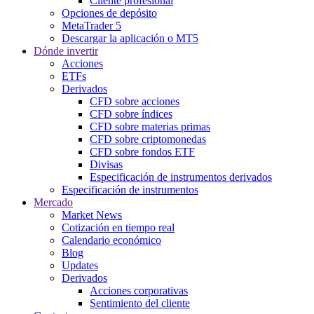
Cliente profesional
Opciones de depósito
MetaTrader 5
Descargar la aplicación o MT5
Dónde invertir
Acciones
ETFs
Derivados
CFD sobre acciones
CFD sobre índices
CFD sobre materias primas
CFD sobre criptomonedas
CFD sobre fondos ETF
Divisas
Especificación de instrumentos derivados
Especificación de instrumentos
Mercado
Market News
Cotización en tiempo real
Calendario económico
Blog
Updates
Derivados
Acciones corporativas
Sentimiento del cliente