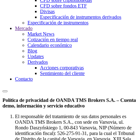
CFD sobre criptomonedas
CFD sobre fondos ETF
Divisas
Especificación de instrumentos derivados
Especificación de instrumentos
Mercado
Market News
Cotización en tiempo real
Calendario económico
Blog
Updates
Derivados
Acciones corporativas
Sentimiento del cliente
Contacto
Política de privacidad de OANDA TMS Brokers S.A. – Cuenta
demo, información y servicio educativo
El responsable del tratamiento de sus datos personales es
OANDA TMS Brokers S.A., con sede en Varsovia, ul.
Rondo Daszyńskiego 1, 00-843 Varsovia, NIP (Número de
identificación fiscal): 526-275-91-31, para la cual el Tribunal
de Distrito de la capital de Varsovia, en Varsovia, XIII Sala