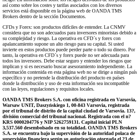
así como sobre los costes y tarifas asociados con los diversos
servicios está disponible en la página web de OANDA TMS
Brokers dentro de la sección Documentos.
CFDs y Forex: son productos difíciles de entender. La CNMV
considera que no son adecuados para inversores minoristas debido a
su complejidad y riesgo. La operativa en CFD´s y forex con
apalancamiento supone un alto riesgo para su capital. Si usted
invierte en estos productos puede perder parte o todo su dinero. Por
tanto, la operativa en CFD´s y forex puede no ser adecuada para
todos los inversores. Debe estar seguro y entender los riesgos que
implican y si es necesario buscar asesoramiento independiente. La
información contenida en esta página web no se dirige a ningún país
específico y no pretende la distribución del producto en países
donde la distribución y uso de esta información sea incompatible
con las leyes, regulaciones y requisitos locales.
OANDA TMS Brokers S.A. con oficina registrada en Varsovia,
Warsaw UNIT, Daszyńskiego 1, 00-843 Varsovia, registrada
por el tribunal de distrito de la capital ciudad de Varsovia. 13?,
división comercial del tribunal nacional. Registrada con el n?
KRS 0000204776 y NIP 5262759131. Capital inicial PLN
3,537.560 desembolsado en su totalidad. OANDA TMS Brokers
S.A. se encuentra bajo la supervisión de la autoridad polaca de
supervisión financiera según su autorización otorgada el 23 de