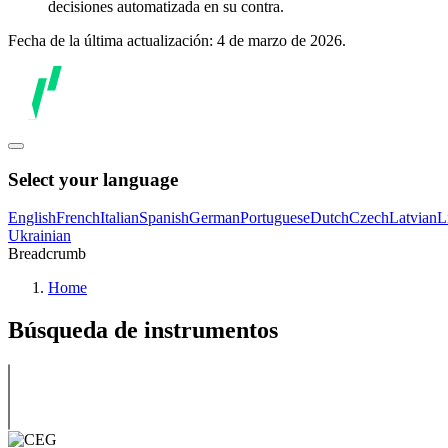
decisiones automatizada en su contra.
Fecha de la última actualización: 4 de marzo de 2026.
Select your language
English
French
Italian
Spanish
German
Portuguese
Dutch
Czech
Latvian
L
Ukrainian
Breadcrumb
Home
Búsqueda de instrumentos