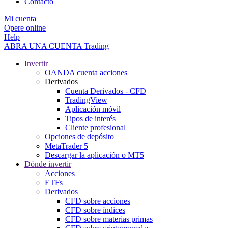
Contacto
Mi cuenta
Opere online
Help
ABRA UNA CUENTA
Trading
Invertir
OANDA cuenta acciones
Derivados
Cuenta Derivados - CFD
TradingView
Aplicación móvil
Tipos de interés
Cliente profesional
Opciones de depósito
MetaTrader 5
Descargar la aplicación o MT5
Dónde invertir
Acciones
ETFs
Derivados
CFD sobre acciones
CFD sobre índices
CFD sobre materias primas