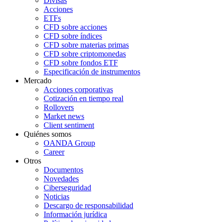
Divisas
Acciones
ETFs
CFD sobre acciones
CFD sobre índices
CFD sobre materias primas
CFD sobre criptomonedas
CFD sobre fondos ETF
Especificación de instrumentos
Mercado
Acciones corporativas
Cotización en tiempo real
Rollovers
Market news
Client sentiment
Quiénes somos
OANDA Group
Career
Otros
Documentos
Novedades
Ciberseguridad
Noticias
Descargo de responsabilidad
Información jurídica