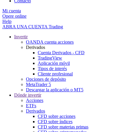
Contacto
Mi cuenta
Opere online
Help
ABRA UNA CUENTA
Trading
Invertir
OANDA cuenta acciones
Derivados
Cuenta Derivados - CFD
TradingView
Aplicación móvil
Tipos de interés
Cliente profesional
Opciones de depósito
MetaTrader 5
Descargar la aplicación o MT5
Dónde invertir
Acciones
ETFs
Derivados
CFD sobre acciones
CFD sobre índices
CFD sobre materias primas