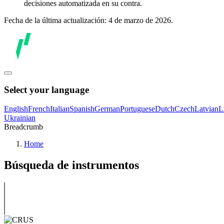
decisiones automatizada en su contra.
Fecha de la última actualización: 4 de marzo de 2026.
Select your language
English
French
Italian
Spanish
German
Portuguese
Dutch
Czech
Latvian
L
Ukrainian
Breadcrumb
Home
Búsqueda de instrumentos