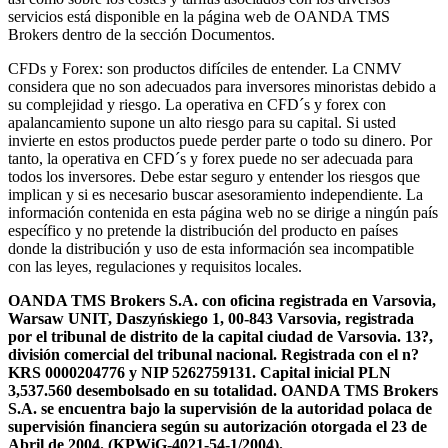
servicios está disponible en la página web de OANDA TMS
Brokers dentro de la sección Documentos.
CFDs y Forex: son productos difíciles de entender. La CNMV
considera que no son adecuados para inversores minoristas debido a
su complejidad y riesgo. La operativa en CFD´s y forex con
apalancamiento supone un alto riesgo para su capital. Si usted
invierte en estos productos puede perder parte o todo su dinero. Por
tanto, la operativa en CFD´s y forex puede no ser adecuada para
todos los inversores. Debe estar seguro y entender los riesgos que
implican y si es necesario buscar asesoramiento independiente. La
información contenida en esta página web no se dirige a ningún país
específico y no pretende la distribución del producto en países
donde la distribución y uso de esta información sea incompatible
con las leyes, regulaciones y requisitos locales.
OANDA TMS Brokers S.A. con oficina registrada en Varsovia,
Warsaw UNIT, Daszyńskiego 1, 00-843 Varsovia, registrada
por el tribunal de distrito de la capital ciudad de Varsovia. 13?,
división comercial del tribunal nacional. Registrada con el n?
KRS 0000204776 y NIP 5262759131. Capital inicial PLN
3,537.560 desembolsado en su totalidad. OANDA TMS Brokers
S.A. se encuentra bajo la supervisión de la autoridad polaca de
supervisión financiera según su autorización otorgada el 23 de
Abril de 2004. (KPWiG-4021-54-1/2004).