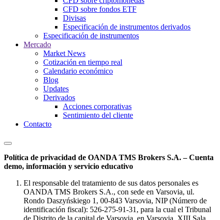
CFD sobre criptomonedas
CFD sobre fondos ETF
Divisas
Especificación de instrumentos derivados
Especificación de instrumentos
Mercado
Market News
Cotización en tiempo real
Calendario económico
Blog
Updates
Derivados
Acciones corporativas
Sentimiento del cliente
Contacto
Política de privacidad de OANDA TMS Brokers S.A. – Cuenta
demo, información y servicio educativo
El responsable del tratamiento de sus datos personales es
OANDA TMS Brokers S.A., con sede en Varsovia, ul.
Rondo Daszyńskiego 1, 00-843 Varsovia, NIP (Número de
identificación fiscal): 526-275-91-31, para la cual el Tribunal
de Distrito de la capital de Varsovia, en Varsovia, XIII Sala