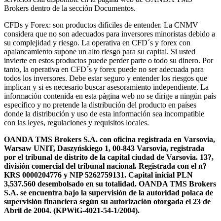
Brokers dentro de la sección Documentos.
CFDs y Forex: son productos difíciles de entender. La CNMV
considera que no son adecuados para inversores minoristas debido a
su complejidad y riesgo. La operativa en CFD´s y forex con
apalancamiento supone un alto riesgo para su capital. Si usted
invierte en estos productos puede perder parte o todo su dinero. Por
tanto, la operativa en CFD´s y forex puede no ser adecuada para
todos los inversores. Debe estar seguro y entender los riesgos que
implican y si es necesario buscar asesoramiento independiente. La
información contenida en esta página web no se dirige a ningún país
específico y no pretende la distribución del producto en países
donde la distribución y uso de esta información sea incompatible
con las leyes, regulaciones y requisitos locales.
OANDA TMS Brokers S.A. con oficina registrada en Varsovia,
Warsaw UNIT, Daszyńskiego 1, 00-843 Varsovia, registrada
por el tribunal de distrito de la capital ciudad de Varsovia. 13?,
división comercial del tribunal nacional. Registrada con el n?
KRS 0000204776 y NIP 5262759131. Capital inicial PLN
3,537.560 desembolsado en su totalidad. OANDA TMS Brokers
S.A. se encuentra bajo la supervisión de la autoridad polaca de
supervisión financiera según su autorización otorgada el 23 de
Abril de 2004. (KPWiG-4021-54-1/2004).