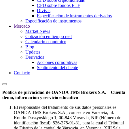
CFD sobre criptomonedas
CFD sobre fondos ETF
Divisas
Especificación de instrumentos derivados
Especificación de instrumentos
Mercado
Market News
Cotización en tiempo real
Calendario económico
Blog
Updates
Derivados
Acciones corporativas
Sentimiento del cliente
Contacto
Política de privacidad de OANDA TMS Brokers S.A. – Cuenta
demo, información y servicio educativo
El responsable del tratamiento de sus datos personales es
OANDA TMS Brokers S.A., con sede en Varsovia, ul.
Rondo Daszyńskiego 1, 00-843 Varsovia, NIP (Número de
identificación fiscal): 526-275-91-31, para la cual el Tribunal
de Distrito de la capital de Varsovia, en Varsovia, XIII Sala