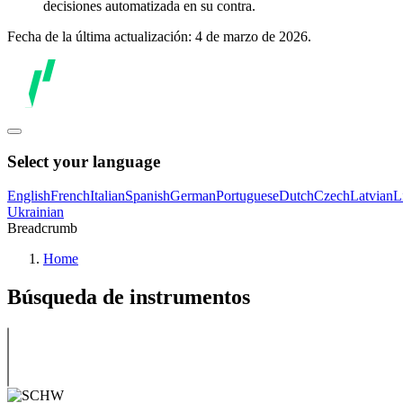
decisiones automatizada en su contra.
Fecha de la última actualización: 4 de marzo de 2026.
Select your language
English
French
Italian
Spanish
German
Portuguese
Dutch
Czech
Latvian
L
Ukrainian
Breadcrumb
Home
Búsqueda de instrumentos