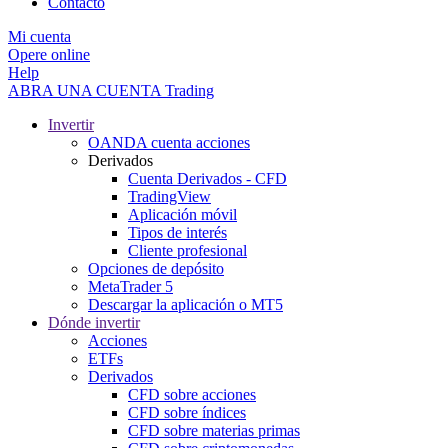
Contacto
Mi cuenta
Opere online
Help
ABRA UNA CUENTA
Trading
Invertir
OANDA cuenta acciones
Derivados
Cuenta Derivados - CFD
TradingView
Aplicación móvil
Tipos de interés
Cliente profesional
Opciones de depósito
MetaTrader 5
Descargar la aplicación o MT5
Dónde invertir
Acciones
ETFs
Derivados
CFD sobre acciones
CFD sobre índices
CFD sobre materias primas