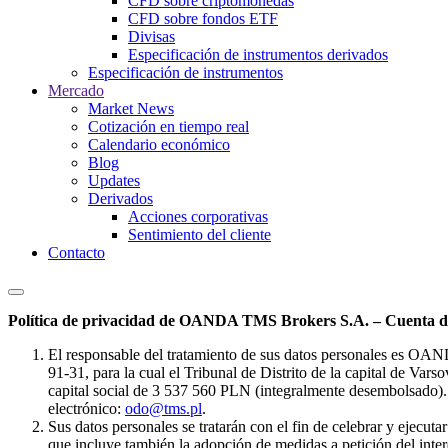
CFD sobre criptomonedas
CFD sobre fondos ETF
Divisas
Especificación de instrumentos derivados
Especificación de instrumentos
Mercado
Market News
Cotización en tiempo real
Calendario económico
Blog
Updates
Derivados
Acciones corporativas
Sentimiento del cliente
Contacto
Política de privacidad de OANDA TMS Brokers S.A. – Cuenta de
El responsable del tratamiento de sus datos personales es OA
91-31, para la cual el Tribunal de Distrito de la capital de Va
capital social de 3 537 560 PLN (integralmente desembolsado). 
electrónico:
odo@tms.pl
.
Sus datos personales se tratarán con el fin de celebrar y ejecut
que incluye también la adopción de medidas a petición del intere