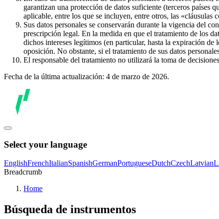
garantizan una protección de datos suficiente (terceros países q
aplicable, entre los que se incluyen, entre otros, las «cláusulas
Sus datos personales se conservarán durante la vigencia del con
prescripción legal. En la medida en que el tratamiento de los dat
dichos intereses legítimos (en particular, hasta la expiración de
oposición. No obstante, si el tratamiento de sus datos personal
El responsable del tratamiento no utilizará la toma de decision
Fecha de la última actualización: 4 de marzo de 2026.
Select your language
English
French
Italian
Spanish
German
Portuguese
Dutch
Czech
Latvian
L
Breadcrumb
Home
Búsqueda de instrumentos