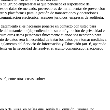
s del grupo empresarial al que pertenece el responsable del
ores de datos de mercado, proveedores de herramientas de prevención
are y plataformas para la gestión de transacciones y operaciones
omunicación electrónica, asesores jurídicos, empresas de auditoría,
 tratamiento si es necesario ponerse en contacto con usted para
ble del tratamiento (dependiendo de su configuración de privacidad en
cilite otros datos personales únicamente cuando sea necesario para
ento de datos será la necesidad de tratar los datos para tomar medidas a
 Reglamento del Servicio de Información y Educación (art. 6, apartado
sistente en la necesidad de resolver el asunto comunicado relacionado
ará, entre otras cosas, sobre:
opeo o de Suiza, en países que, según la Comisión Europea, no