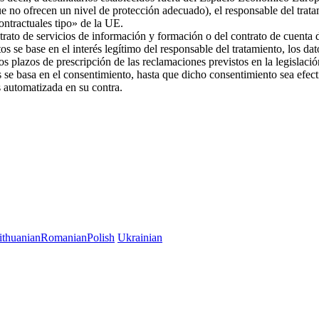
ue no ofrecen un nivel de protección adecuado), el responsable del trat
 contractuales tipo» de la UE.
trato de servicios de información y formación o del contrato de cuenta d
os se base en el interés legítimo del responsable del tratamiento, los da
 los plazos de prescripción de las reclamaciones previstos en la legislac
es se basa en el consentimiento, hasta que dicho consentimiento sea efec
es automatizada en su contra.
ithuanian
Romanian
Polish
Ukrainian