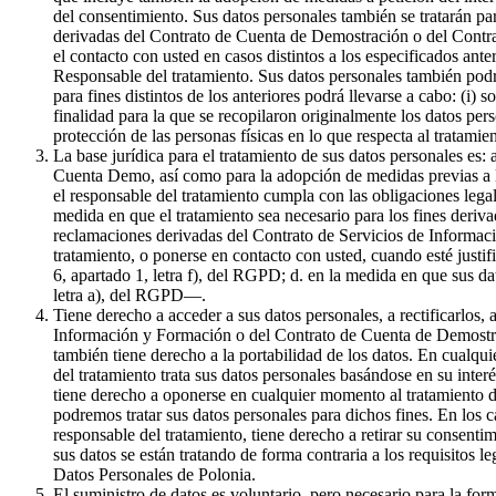
del consentimiento. Sus datos personales también se tratarán par
derivadas del Contrato de Cuenta de Demostración o del Contrat
el contacto con usted en casos distintos a los especificados ante
Responsable del tratamiento. Sus datos personales también podr
para fines distintos de los anteriores podrá llevarse a cabo: (i) 
finalidad para la que se recopilaron originalmente los datos pe
protección de las personas físicas en lo que respecta al tratami
La base jurídica para el tratamiento de sus datos personales es:
Cuenta Demo, así como para la adopción de medidas previas a la 
el responsable del tratamiento cumpla con las obligaciones legale
medida en que el tratamiento sea necesario para los fines derivad
reclamaciones derivadas del Contrato de Servicios de Informaci
tratamiento, o ponerse en contacto con usted, cuando esté justif
6, apartado 1, letra f), del RGPD; d. en la medida en que sus da
letra a), del RGPD—.
Tiene derecho a acceder a sus datos personales, a rectificarlos, 
Información y Formación o del Contrato de Cuenta de Demostració
también tiene derecho a la portabilidad de los datos. En cualqui
del tratamiento trata sus datos personales basándose en su inter
tiene derecho a oponerse en cualquier momento al tratamiento de
podremos tratar sus datos personales para dichos fines. En los c
responsable del tratamiento, tiene derecho a retirar su consenti
sus datos se están tratando de forma contraria a los requisitos l
Datos Personales de Polonia.
El suministro de datos es voluntario, pero necesario para la f