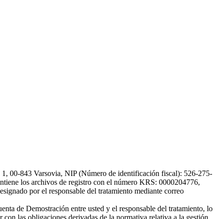
, 00-843 Varsovia, NIP (Número de identificación fiscal): 526-275-
, mantiene los archivos de registro con el número KRS: 0000204776,
esignado por el responsable del tratamiento mediante correo
uenta de Demostración entre usted y el responsable del tratamiento, lo
 con las obligaciones derivadas de la normativa relativa a la gestión