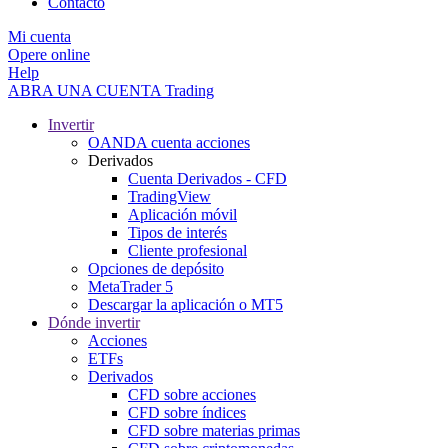
Contacto
Mi cuenta
Opere online
Help
ABRA UNA CUENTA
Trading
Invertir
OANDA cuenta acciones
Derivados
Cuenta Derivados - CFD
TradingView
Aplicación móvil
Tipos de interés
Cliente profesional
Opciones de depósito
MetaTrader 5
Descargar la aplicación o MT5
Dónde invertir
Acciones
ETFs
Derivados
CFD sobre acciones
CFD sobre índices
CFD sobre materias primas