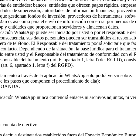
rías de entidades: bancos, entidades que ofrecen pagos rápidos, empresa
ridades de supervisión, autoridades de información financiera, proveed
s que gestionan fondos de inversión, proveedores de herramientas, softw
 Marco, así como para el envío de información comercial por medios de c
pp y entidades que proporcionan servidores y almacenan datos.
plicación WhatsApp puede ser iniciado por usted o por el responsable del
 consecuencia, sus datos personales pueden ser transmitidos al responsa
ro de teléfono. El Responsable del tratamiento podrá solicitarle que fa
l contacto. Dependiendo de la situación, la base jurídica para el tratami
rdo entre usted y el Responsable del tratamiento de conformidad con el
 responsable del tratamiento (art. 6, apartado 1, letra f) del RGPD), con
(art. 6, apartado 1, letra f) del RGPD).
atamiento a través de la aplicación WhatsApp solo podrá versar sobre:
 de los pasos que componen el procedimiento de alta);
o de OANDA.
licación WhatsApp nunca contendrá enlaces ni archivos adjuntos, ni vers
la cuenta de efectivo.
 es decir, a destinatarios establecidos fuera del Espacio Económico Eur