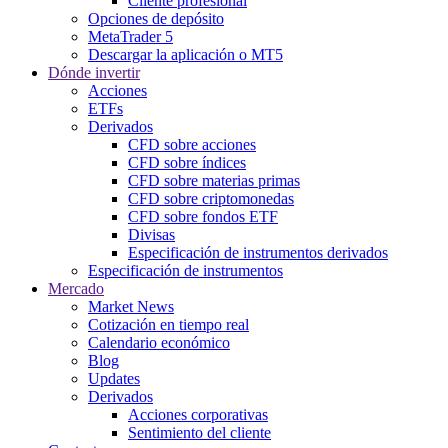
Cliente profesional
Opciones de depósito
MetaTrader 5
Descargar la aplicación o MT5
Dónde invertir
Acciones
ETFs
Derivados
CFD sobre acciones
CFD sobre índices
CFD sobre materias primas
CFD sobre criptomonedas
CFD sobre fondos ETF
Divisas
Especificación de instrumentos derivados
Especificación de instrumentos
Mercado
Market News
Cotización en tiempo real
Calendario económico
Blog
Updates
Derivados
Acciones corporativas
Sentimiento del cliente