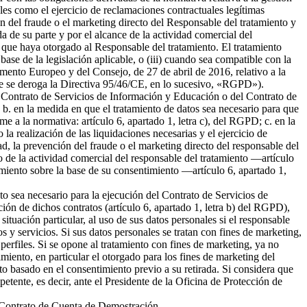
ales como el ejercicio de reclamaciones contractuales legítimas
 del fraude o el marketing directo del Responsable del tratamiento y
da de su parte y por el alcance de la actividad comercial del
 que haya otorgado al Responsable del tratamiento. El tratamiento
 base de la legislación aplicable, o (iii) cuando sea compatible con la
amento Europeo y del Consejo, de 27 de abril de 2016, relativo a la
l que se deroga la Directiva 95/46/CE, en lo sucesivo, «RGPD»).
del Contrato de Servicios de Información y Educación o del Contrato de
b. en la medida en que el tratamiento de datos sea necesario para que
me a la normativa: artículo 6, apartado 1, letra c), del RGPD; c. en la
la realización de las liquidaciones necesarias y el ejercicio de
 la prevención del fraude o el marketing directo del responsable del
to de la actividad comercial del responsable del tratamiento —artículo
tamiento sobre la base de su consentimiento —artículo 6, apartado 1,
nto sea necesario para la ejecución del Contrato de Servicios de
ión de dichos contratos (artículo 6, apartado 1, letra b) del RGPD),
tuación particular, al uso de sus datos personales si el responsable
s y servicios. Si sus datos personales se tratan con fines de marketing,
erfiles. Si se opone al tratamiento con fines de marketing, ya no
miento, en particular el otorgado para los fines de marketing del
nto basado en el consentimiento previo a su retirada. Si considera que
petente, es decir, ante el Presidente de la Oficina de Protección de
el Contrato de Cuenta de Demostración.