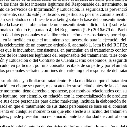
a los fines de los intereses legítimos del Responsable del tratamiento, t
o de Servicios de Información y Educación, la seguridad, la prevención
riormente, cuando esté justificado, en particular, por una consulta recibi
án ser tratados con fines de marketing sobre la base del consentimiento
sobre la base de la obtención de un consentimiento adicional, (ii) sobre la
rsonales (artículo 6, apartado 4, del Reglamento (UE) 2016/679 del Parl
ento de datos personales y a la libre circulación de estos datos y por e
 a. en la medida en que el tratamiento sea necesario para la ejecución 
celebración de un contrato: artículo 6, apartado 1, letra b) del RGPD; 
s que le incumben, consistentes, en particular, en el tratamiento confor
os de los intereses legítimos del responsable del tratamiento, tales como 
ón y Educación o del Contrato de Cuenta Demo celebrados, la seguridad,
icado, en particular, por una consulta recibida de su parte y por el ámbi
tos personales se traten con fines de marketing del responsable del tra
a suprimirlos y a limitar su tratamiento. En la medida en que el tratamie
n en el que sea parte, o para atender su solicitud antes de la celebrac
er momento, tiene derecho a oponerse, por motivos relacionados con su si
és legítimo, por ejemplo, en relación con la comercialización de producto
 sus datos personales para dicho marketing, incluida la elaboración de p
asos en que el tratamiento de sus datos personales se base en el consenti
miento en cualquier momento sin que ello afecte a la licitud del tratamie
egales, puede presentar una reclamación ante la autoridad de control com
ormalización del Contrato de Servicios de Información y Formación y d