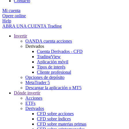
Contacto
Mi cuenta
Opere online
Help
ABRA UNA CUENTA
Trading
Invertir
OANDA cuenta acciones
Derivados
Cuenta Derivados - CFD
TradingView
Aplicación móvil
Tipos de interés
Cliente profesional
Opciones de depósito
MetaTrader 5
Descargar la aplicación o MT5
Dónde invertir
Acciones
ETFs
Derivados
CFD sobre acciones
CFD sobre índices
CFD sobre materias primas