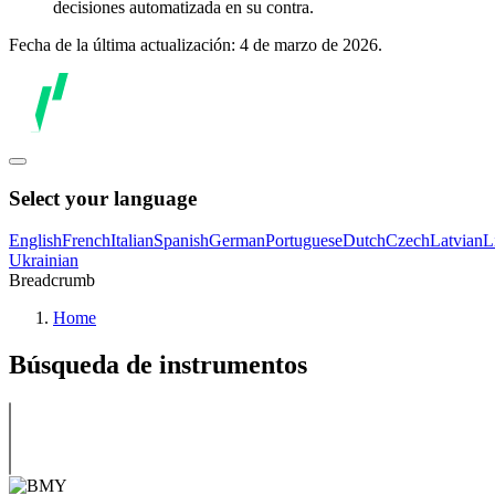
decisiones automatizada en su contra.
Fecha de la última actualización: 4 de marzo de 2026.
Select your language
English
French
Italian
Spanish
German
Portuguese
Dutch
Czech
Latvian
L
Ukrainian
Breadcrumb
Home
Búsqueda de instrumentos