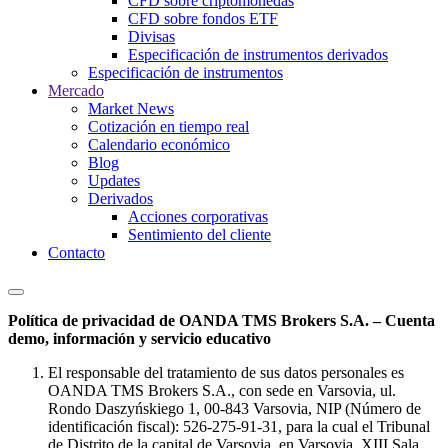
CFD sobre criptomonedas
CFD sobre fondos ETF
Divisas
Especificación de instrumentos derivados
Especificación de instrumentos
Mercado
Market News
Cotización en tiempo real
Calendario económico
Blog
Updates
Derivados
Acciones corporativas
Sentimiento del cliente
Contacto
Política de privacidad de OANDA TMS Brokers S.A. – Cuenta
demo, información y servicio educativo
El responsable del tratamiento de sus datos personales es
OANDA TMS Brokers S.A., con sede en Varsovia, ul.
Rondo Daszyńskiego 1, 00-843 Varsovia, NIP (Número de
identificación fiscal): 526-275-91-31, para la cual el Tribunal
de Distrito de la capital de Varsovia, en Varsovia, XIII Sala