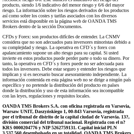
producto, siendo 1/6 indicativo del menor riesgo y 6/6 del mayor
riesgo. La información sobre los riesgos derivados de los productos
así como sobre los costes y tarifas asociados con los diversos
servicios está disponible en la página web de OANDA TMS
Brokers dentro de la sección Documentos.
CFDs y Forex: son productos difíciles de entender. La CNMV
considera que no son adecuados para inversores minoristas debido a
su complejidad y riesgo. La operativa en CFD´s y forex con
apalancamiento supone un alto riesgo para su capital. Si usted
invierte en estos productos puede perder parte o todo su dinero. Por
tanto, la operativa en CFD´s y forex puede no ser adecuada para
todos los inversores. Debe estar seguro y entender los riesgos que
implican y si es necesario buscar asesoramiento independiente. La
información contenida en esta página web no se dirige a ningún país
específico y no pretende la distribución del producto en países
donde la distribución y uso de esta información sea incompatible
con las leyes, regulaciones y requisitos locales.
OANDA TMS Brokers S.A. con oficina registrada en Varsovia,
Warsaw UNIT, Daszyńskiego 1, 00-843 Varsovia, registrada
por el tribunal de distrito de la capital ciudad de Varsovia. 13?,
división comercial del tribunal nacional. Registrada con el n?
KRS 0000204776 y NIP 5262759131. Capital inicial PLN
3,537.560 desembolsado en su totalidad. OANDA TMS Brokers