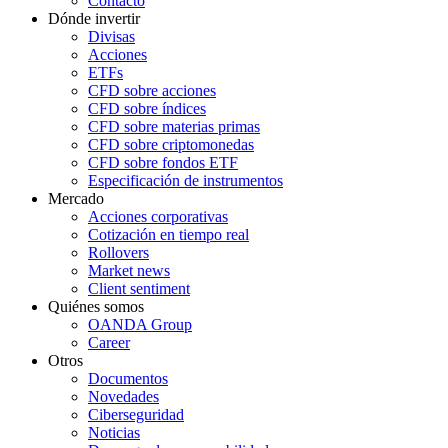
Contacto
Dónde invertir
Divisas
Acciones
ETFs
CFD sobre acciones
CFD sobre índices
CFD sobre materias primas
CFD sobre criptomonedas
CFD sobre fondos ETF
Especificación de instrumentos
Mercado
Acciones corporativas
Cotización en tiempo real
Rollovers
Market news
Client sentiment
Quiénes somos
OANDA Group
Career
Otros
Documentos
Novedades
Ciberseguridad
Noticias