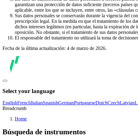
garantizan una protección de datos suficiente (terceros países q
aplicable, entre los que se incluyen, entre otros, las «cláusulas
Sus datos personales se conservarán durante la vigencia del con
prescripción legal. En la medida en que el tratamiento de los dat
dichos intereses legítimos (en particular, hasta la expiración de
oposición. No obstante, si el tratamiento de sus datos personal
El responsable del tratamiento no utilizará la toma de decision
Fecha de la última actualización: 4 de marzo de 2026.
Select your language
English
French
Italian
Spanish
German
Portuguese
Dutch
Czech
Latvian
L
Breadcrumb
Home
Búsqueda de instrumentos