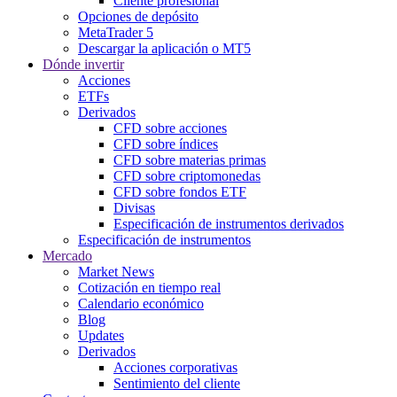
Cliente profesional
Opciones de depósito
MetaTrader 5
Descargar la aplicación o MT5
Dónde invertir
Acciones
ETFs
Derivados
CFD sobre acciones
CFD sobre índices
CFD sobre materias primas
CFD sobre criptomonedas
CFD sobre fondos ETF
Divisas
Especificación de instrumentos derivados
Especificación de instrumentos
Mercado
Market News
Cotización en tiempo real
Calendario económico
Blog
Updates
Derivados
Acciones corporativas
Sentimiento del cliente