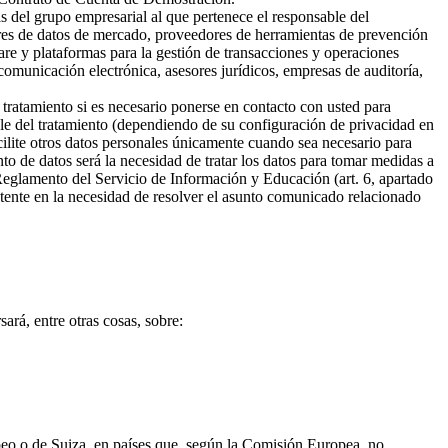
s del grupo empresarial al que pertenece el responsable del
ores de datos de mercado, proveedores de herramientas de prevención
are y plataformas para la gestión de transacciones y operaciones
omunicación electrónica, asesores jurídicos, empresas de auditoría,
 tratamiento si es necesario ponerse en contacto con usted para
ble del tratamiento (dependiendo de su configuración de privacidad en
cilite otros datos personales únicamente cuando sea necesario para
ento de datos será la necesidad de tratar los datos para tomar medidas a
 Reglamento del Servicio de Información y Educación (art. 6, apartado
sistente en la necesidad de resolver el asunto comunicado relacionado
ará, entre otras cosas, sobre:
opeo o de Suiza, en países que, según la Comisión Europea, no