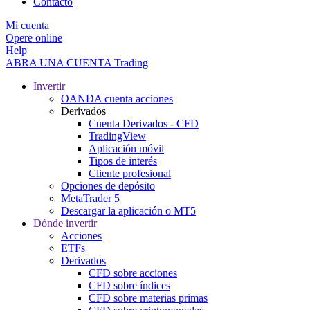
Contacto
Mi cuenta
Opere online
Help
ABRA UNA CUENTA
Trading
Invertir
OANDA cuenta acciones
Derivados
Cuenta Derivados - CFD
TradingView
Aplicación móvil
Tipos de interés
Cliente profesional
Opciones de depósito
MetaTrader 5
Descargar la aplicación o MT5
Dónde invertir
Acciones
ETFs
Derivados
CFD sobre acciones
CFD sobre índices
CFD sobre materias primas