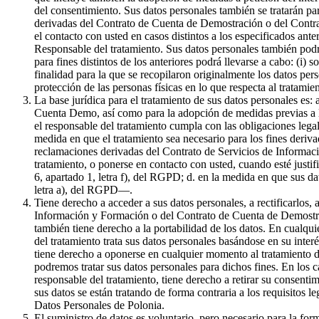
del consentimiento. Sus datos personales también se tratarán par
derivadas del Contrato de Cuenta de Demostración o del Contrat
el contacto con usted en casos distintos a los especificados ante
Responsable del tratamiento. Sus datos personales también podr
para fines distintos de los anteriores podrá llevarse a cabo: (i) 
finalidad para la que se recopilaron originalmente los datos pe
protección de las personas físicas en lo que respecta al tratami
La base jurídica para el tratamiento de sus datos personales es:
Cuenta Demo, así como para la adopción de medidas previas a la 
el responsable del tratamiento cumpla con las obligaciones legale
medida en que el tratamiento sea necesario para los fines derivad
reclamaciones derivadas del Contrato de Servicios de Informaci
tratamiento, o ponerse en contacto con usted, cuando esté justif
6, apartado 1, letra f), del RGPD; d. en la medida en que sus da
letra a), del RGPD—.
Tiene derecho a acceder a sus datos personales, a rectificarlos, 
Información y Formación o del Contrato de Cuenta de Demostració
también tiene derecho a la portabilidad de los datos. En cualqui
del tratamiento trata sus datos personales basándose en su inter
tiene derecho a oponerse en cualquier momento al tratamiento de
podremos tratar sus datos personales para dichos fines. En los c
responsable del tratamiento, tiene derecho a retirar su consenti
sus datos se están tratando de forma contraria a los requisitos l
Datos Personales de Polonia.
El suministro de datos es voluntario, pero necesario para la f