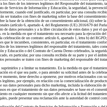
a los fines de los intereses legítimos del Responsable del tratamiento, t
o de Servicios de Información y Educación, la seguridad, la prevención
riormente, cuando esté justificado, en particular, por una consulta recibi
án ser tratados con fines de marketing sobre la base del consentimiento
sobre la base de la obtención de un consentimiento adicional, (ii) sobre la
rsonales (artículo 6, apartado 4, del Reglamento (UE) 2016/679 del Parl
ento de datos personales y a la libre circulación de estos datos y por e
 a. en la medida en que el tratamiento sea necesario para la ejecución 
celebración de un contrato: artículo 6, apartado 1, letra b) del RGPD; 
s que le incumben, consistentes, en particular, en el tratamiento confor
os de los intereses legítimos del responsable del tratamiento, tales como 
ón y Educación o del Contrato de Cuenta Demo celebrados, la seguridad,
icado, en particular, por una consulta recibida de su parte y por el ámbi
tos personales se traten con fines de marketing del responsable del tra
a suprimirlos y a limitar su tratamiento. En la medida en que el tratamie
n en el que sea parte, o para atender su solicitud antes de la celebrac
er momento, tiene derecho a oponerse, por motivos relacionados con su si
és legítimo, por ejemplo, en relación con la comercialización de producto
 sus datos personales para dicho marketing, incluida la elaboración de p
asos en que el tratamiento de sus datos personales se base en el consenti
miento en cualquier momento sin que ello afecte a la licitud del tratamie
egales, puede presentar una reclamación ante la autoridad de control com
ormalización del Contrato de Servicios de Información y Formación y d