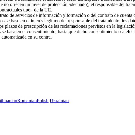
ue no ofrecen un nivel de protección adecuado), el responsable del trat
 contractuales tipo» de la UE.
trato de servicios de información y formación o del contrato de cuenta d
os se base en el interés legítimo del responsable del tratamiento, los da
 los plazos de prescripción de las reclamaciones previstos en la legislac
es se basa en el consentimiento, hasta que dicho consentimiento sea efec
es automatizada en su contra.
ithuanian
Romanian
Polish
Ukrainian