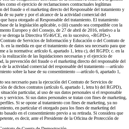
ales como el ejercicio de reclamaciones contractuales legítimas
 del fraude o el marketing directo del Responsable del tratamiento y
da de su parte y por el alcance de la actividad comercial del
 que haya otorgado al Responsable del tratamiento. El tratamiento
 base de la legislación aplicable, o (iii) cuando sea compatible con la
amento Europeo y del Consejo, de 27 de abril de 2016, relativo a la
l que se deroga la Directiva 95/46/CE, en lo sucesivo, «RGPD»).
del Contrato de Servicios de Información y Educación o del Contrato de
b. en la medida en que el tratamiento de datos sea necesario para que
me a la normativa: artículo 6, apartado 1, letra c), del RGPD; c. en la
la realización de las liquidaciones necesarias y el ejercicio de
 la prevención del fraude o el marketing directo del responsable del
to de la actividad comercial del responsable del tratamiento —artículo
tamiento sobre la base de su consentimiento —artículo 6, apartado 1,
nto sea necesario para la ejecución del Contrato de Servicios de
ión de dichos contratos (artículo 6, apartado 1, letra b) del RGPD),
tuación particular, al uso de sus datos personales si el responsable
s y servicios. Si sus datos personales se tratan con fines de marketing,
erfiles. Si se opone al tratamiento con fines de marketing, ya no
miento, en particular el otorgado para los fines de marketing del
nto basado en el consentimiento previo a su retirada. Si considera que
petente, es decir, ante el Presidente de la Oficina de Protección de
el Contrato de Cuenta de Demostración.