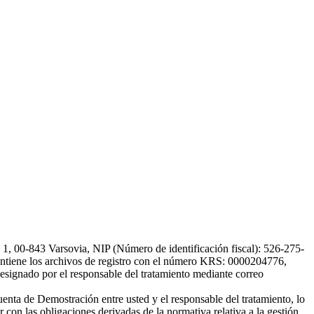
, 00-843 Varsovia, NIP (Número de identificación fiscal): 526-275-
, mantiene los archivos de registro con el número KRS: 0000204776,
esignado por el responsable del tratamiento mediante correo
uenta de Demostración entre usted y el responsable del tratamiento, lo
 con las obligaciones derivadas de la normativa relativa a la gestión