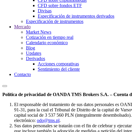
CFD sobre criptomonedas
CFD sobre fondos ETF
Divisas
Especificación de instrumentos derivados
Especificación de instrumentos
Mercado
Market News
Cotización en tiempo real
Calendario económico
Blog
Updates
Derivados
Acciones corporativas
Sentimiento del cliente
Contacto
Política de privacidad de OANDA TMS Brokers S.A. – Cuenta de
El responsable del tratamiento de sus datos personales es OA
91-31, para la cual el Tribunal de Distrito de la capital de Va
capital social de 3 537 560 PLN (integralmente desembolsado). 
electrónico:
odo@tms.pl
.
Sus datos personales se tratarán con el fin de celebrar y ejecut
que incluye también la adopción de medidas a petición del intere