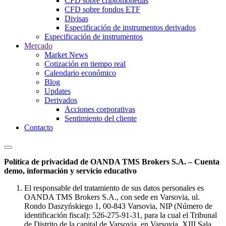
CFD sobre criptomonedas
CFD sobre fondos ETF
Divisas
Especificación de instrumentos derivados
Especificación de instrumentos
Mercado
Market News
Cotización en tiempo real
Calendario económico
Blog
Updates
Derivados
Acciones corporativas
Sentimiento del cliente
Contacto
Política de privacidad de OANDA TMS Brokers S.A. – Cuenta
demo, información y servicio educativo
El responsable del tratamiento de sus datos personales es
OANDA TMS Brokers S.A., con sede en Varsovia, ul.
Rondo Daszyńskiego 1, 00-843 Varsovia, NIP (Número de
identificación fiscal): 526-275-91-31, para la cual el Tribunal
de Distrito de la capital de Varsovia, en Varsovia, XIII Sala