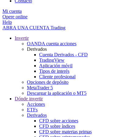
Contacto
Mi cuenta
Opere online
Help
ABRA UNA CUENTA
Trading
Invertir
OANDA cuenta acciones
Derivados
Cuenta Derivados - CFD
TradingView
Aplicación móvil
Tipos de interés
Cliente profesional
Opciones de depósito
MetaTrader 5
Descargar la aplicación o MT5
Dónde invertir
Acciones
ETFs
Derivados
CFD sobre acciones
CFD sobre índices
CFD sobre materias primas