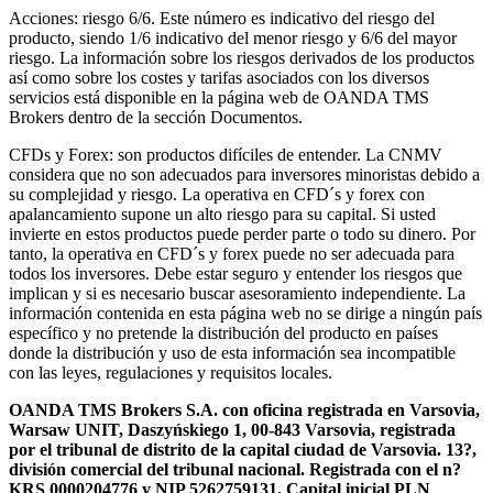
Acciones: riesgo 6/6. Este número es indicativo del riesgo del
producto, siendo 1/6 indicativo del menor riesgo y 6/6 del mayor
riesgo. La información sobre los riesgos derivados de los productos
así como sobre los costes y tarifas asociados con los diversos
servicios está disponible en la página web de OANDA TMS
Brokers dentro de la sección Documentos.
CFDs y Forex: son productos difíciles de entender. La CNMV
considera que no son adecuados para inversores minoristas debido a
su complejidad y riesgo. La operativa en CFD´s y forex con
apalancamiento supone un alto riesgo para su capital. Si usted
invierte en estos productos puede perder parte o todo su dinero. Por
tanto, la operativa en CFD´s y forex puede no ser adecuada para
todos los inversores. Debe estar seguro y entender los riesgos que
implican y si es necesario buscar asesoramiento independiente. La
información contenida en esta página web no se dirige a ningún país
específico y no pretende la distribución del producto en países
donde la distribución y uso de esta información sea incompatible
con las leyes, regulaciones y requisitos locales.
OANDA TMS Brokers S.A. con oficina registrada en Varsovia,
Warsaw UNIT, Daszyńskiego 1, 00-843 Varsovia, registrada
por el tribunal de distrito de la capital ciudad de Varsovia. 13?,
división comercial del tribunal nacional. Registrada con el n?
KRS 0000204776 y NIP 5262759131. Capital inicial PLN