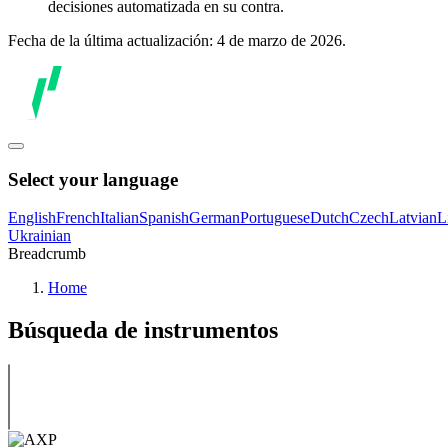
decisiones automatizada en su contra.
Fecha de la última actualización: 4 de marzo de 2026.
Select your language
English
French
Italian
Spanish
German
Portuguese
Dutch
Czech
Latvian
L
Ukrainian
Breadcrumb
Home
Búsqueda de instrumentos