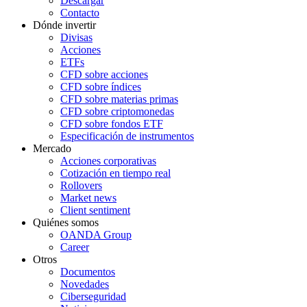
Descargar
Contacto
Dónde invertir
Divisas
Acciones
ETFs
CFD sobre acciones
CFD sobre índices
CFD sobre materias primas
CFD sobre criptomonedas
CFD sobre fondos ETF
Especificación de instrumentos
Mercado
Acciones corporativas
Cotización en tiempo real
Rollovers
Market news
Client sentiment
Quiénes somos
OANDA Group
Career
Otros
Documentos
Novedades
Ciberseguridad