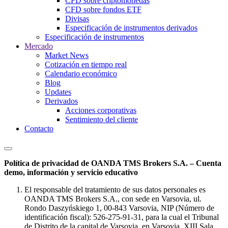
CFD sobre criptomonedas
CFD sobre fondos ETF
Divisas
Especificación de instrumentos derivados
Especificación de instrumentos
Mercado
Market News
Cotización en tiempo real
Calendario económico
Blog
Updates
Derivados
Acciones corporativas
Sentimiento del cliente
Contacto
Política de privacidad de OANDA TMS Brokers S.A. – Cuenta
demo, información y servicio educativo
El responsable del tratamiento de sus datos personales es
OANDA TMS Brokers S.A., con sede en Varsovia, ul.
Rondo Daszyńskiego 1, 00-843 Varsovia, NIP (Número de
identificación fiscal): 526-275-91-31, para la cual el Tribunal
de Distrito de la capital de Varsovia, en Varsovia, XIII Sala