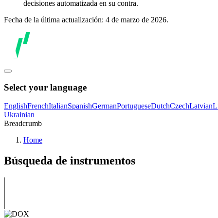
decisiones automatizada en su contra.
Fecha de la última actualización: 4 de marzo de 2026.
Select your language
English
French
Italian
Spanish
German
Portuguese
Dutch
Czech
Latvian
L
Ukrainian
Breadcrumb
Home
Búsqueda de instrumentos