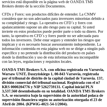
servicios está disponible en la página web de OANDA TMS
Brokers dentro de la sección Documentos.
CFDs y Forex: son productos difíciles de entender. La CNMV
considera que no son adecuados para inversores minoristas debido a
su complejidad y riesgo. La operativa en CFD´s y forex con
apalancamiento supone un alto riesgo para su capital. Si usted
invierte en estos productos puede perder parte o todo su dinero. Por
tanto, la operativa en CFD´s y forex puede no ser adecuada para
todos los inversores. Debe estar seguro y entender los riesgos que
implican y si es necesario buscar asesoramiento independiente. La
información contenida en esta página web no se dirige a ningún país
específico y no pretende la distribución del producto en países
donde la distribución y uso de esta información sea incompatible
con las leyes, regulaciones y requisitos locales.
OANDA TMS Brokers S.A. con oficina registrada en Varsovia,
Warsaw UNIT, Daszyńskiego 1, 00-843 Varsovia, registrada
por el tribunal de distrito de la capital ciudad de Varsovia. 13?,
división comercial del tribunal nacional. Registrada con el n?
KRS 0000204776 y NIP 5262759131. Capital inicial PLN
3,537.560 desembolsado en su totalidad. OANDA TMS Brokers
S.A. se encuentra bajo la supervisión de la autoridad polaca de
supervisión financiera según su autorización otorgada el 23 de
Abril de 2004. (KPWiG-4021-54-1/2004).