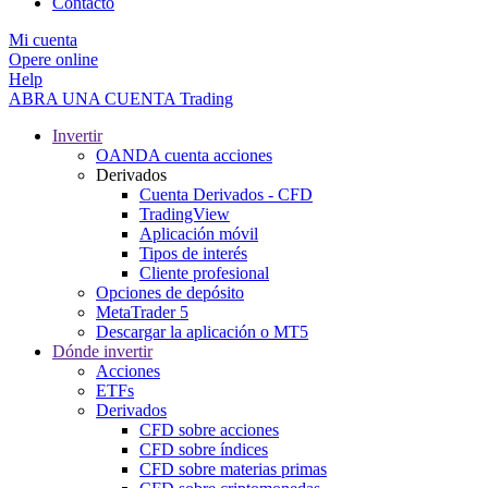
Contacto
Mi cuenta
Opere online
Help
ABRA UNA CUENTA
Trading
Invertir
OANDA cuenta acciones
Derivados
Cuenta Derivados - CFD
TradingView
Aplicación móvil
Tipos de interés
Cliente profesional
Opciones de depósito
MetaTrader 5
Descargar la aplicación o MT5
Dónde invertir
Acciones
ETFs
Derivados
CFD sobre acciones
CFD sobre índices
CFD sobre materias primas