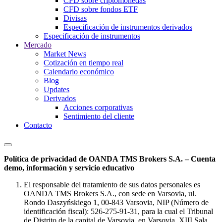
CFD sobre criptomonedas
CFD sobre fondos ETF
Divisas
Especificación de instrumentos derivados
Especificación de instrumentos
Mercado
Market News
Cotización en tiempo real
Calendario económico
Blog
Updates
Derivados
Acciones corporativas
Sentimiento del cliente
Contacto
Política de privacidad de OANDA TMS Brokers S.A. – Cuenta
demo, información y servicio educativo
El responsable del tratamiento de sus datos personales es
OANDA TMS Brokers S.A., con sede en Varsovia, ul.
Rondo Daszyńskiego 1, 00-843 Varsovia, NIP (Número de
identificación fiscal): 526-275-91-31, para la cual el Tribunal
de Distrito de la capital de Varsovia, en Varsovia, XIII Sala