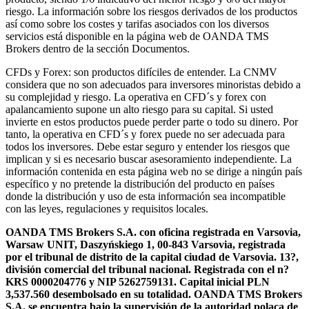
riesgo. La información sobre los riesgos derivados de los productos
así como sobre los costes y tarifas asociados con los diversos
servicios está disponible en la página web de OANDA TMS
Brokers dentro de la sección Documentos.
CFDs y Forex: son productos difíciles de entender. La CNMV
considera que no son adecuados para inversores minoristas debido a
su complejidad y riesgo. La operativa en CFD´s y forex con
apalancamiento supone un alto riesgo para su capital. Si usted
invierte en estos productos puede perder parte o todo su dinero. Por
tanto, la operativa en CFD´s y forex puede no ser adecuada para
todos los inversores. Debe estar seguro y entender los riesgos que
implican y si es necesario buscar asesoramiento independiente. La
información contenida en esta página web no se dirige a ningún país
específico y no pretende la distribución del producto en países
donde la distribución y uso de esta información sea incompatible
con las leyes, regulaciones y requisitos locales.
OANDA TMS Brokers S.A. con oficina registrada en Varsovia,
Warsaw UNIT, Daszyńskiego 1, 00-843 Varsovia, registrada
por el tribunal de distrito de la capital ciudad de Varsovia. 13?,
división comercial del tribunal nacional. Registrada con el n?
KRS 0000204776 y NIP 5262759131. Capital inicial PLN
3,537.560 desembolsado en su totalidad. OANDA TMS Brokers
S.A. se encuentra bajo la supervisión de la autoridad polaca de