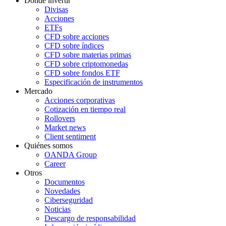
Dónde invertir
Divisas
Acciones
ETFs
CFD sobre acciones
CFD sobre índices
CFD sobre materias primas
CFD sobre criptomonedas
CFD sobre fondos ETF
Especificación de instrumentos
Mercado
Acciones corporativas
Cotización en tiempo real
Rollovers
Market news
Client sentiment
Quiénes somos
OANDA Group
Career
Otros
Documentos
Novedades
Ciberseguridad
Noticias
Descargo de responsabilidad