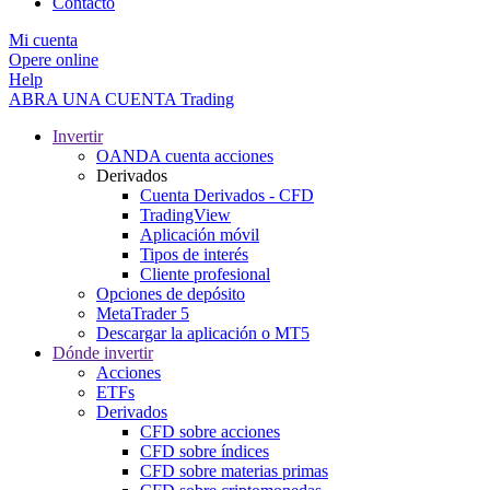
Contacto
Mi cuenta
Opere online
Help
ABRA UNA CUENTA
Trading
Invertir
OANDA cuenta acciones
Derivados
Cuenta Derivados - CFD
TradingView
Aplicación móvil
Tipos de interés
Cliente profesional
Opciones de depósito
MetaTrader 5
Descargar la aplicación o MT5
Dónde invertir
Acciones
ETFs
Derivados
CFD sobre acciones
CFD sobre índices
CFD sobre materias primas