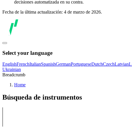
decisiones automatizada en su contra.
Fecha de la última actualización: 4 de marzo de 2026.
Select your language
English
French
Italian
Spanish
German
Portuguese
Dutch
Czech
Latvian
L
Ukrainian
Breadcrumb
Home
Búsqueda de instrumentos