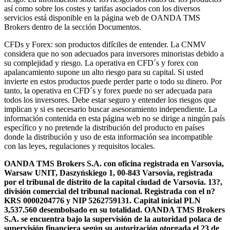
así como sobre los costes y tarifas asociados con los diversos
servicios está disponible en la página web de OANDA TMS
Brokers dentro de la sección Documentos.
CFDs y Forex: son productos difíciles de entender. La CNMV
considera que no son adecuados para inversores minoristas debido a
su complejidad y riesgo. La operativa en CFD´s y forex con
apalancamiento supone un alto riesgo para su capital. Si usted
invierte en estos productos puede perder parte o todo su dinero. Por
tanto, la operativa en CFD´s y forex puede no ser adecuada para
todos los inversores. Debe estar seguro y entender los riesgos que
implican y si es necesario buscar asesoramiento independiente. La
información contenida en esta página web no se dirige a ningún país
específico y no pretende la distribución del producto en países
donde la distribución y uso de esta información sea incompatible
con las leyes, regulaciones y requisitos locales.
OANDA TMS Brokers S.A. con oficina registrada en Varsovia,
Warsaw UNIT, Daszyńskiego 1, 00-843 Varsovia, registrada
por el tribunal de distrito de la capital ciudad de Varsovia. 13?,
división comercial del tribunal nacional. Registrada con el n?
KRS 0000204776 y NIP 5262759131. Capital inicial PLN
3,537.560 desembolsado en su totalidad. OANDA TMS Brokers
S.A. se encuentra bajo la supervisión de la autoridad polaca de
supervisión financiera según su autorización otorgada el 23 de