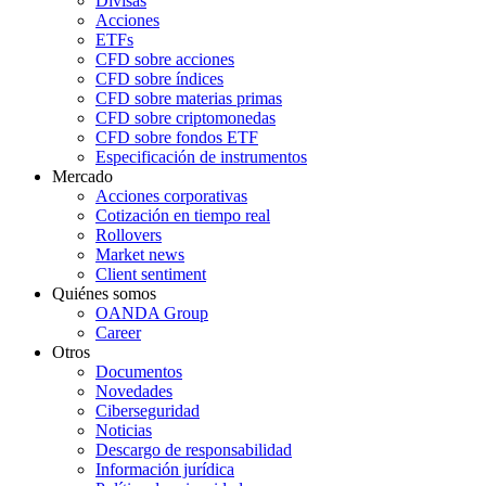
Divisas
Acciones
ETFs
CFD sobre acciones
CFD sobre índices
CFD sobre materias primas
CFD sobre criptomonedas
CFD sobre fondos ETF
Especificación de instrumentos
Mercado
Acciones corporativas
Cotización en tiempo real
Rollovers
Market news
Client sentiment
Quiénes somos
OANDA Group
Career
Otros
Documentos
Novedades
Ciberseguridad
Noticias
Descargo de responsabilidad
Información jurídica