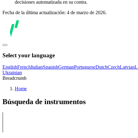
decisiones automatizada en su contra.
Fecha de la última actualización: 4 de marzo de 2026.
Select your language
English
French
Italian
Spanish
German
Portuguese
Dutch
Czech
Latvian
L
Ukrainian
Breadcrumb
Home
Búsqueda de instrumentos