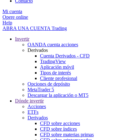
Contacto
Mi cuenta
Opere online
Help
ABRA UNA CUENTA
Trading
Invertir
OANDA cuenta acciones
Derivados
Cuenta Derivados - CFD
TradingView
Aplicación móvil
Tipos de interés
Cliente profesional
Opciones de depósito
MetaTrader 5
Descargar la aplicación o MT5
Dónde invertir
Acciones
ETFs
Derivados
CFD sobre acciones
CFD sobre índices
CFD sobre materias primas