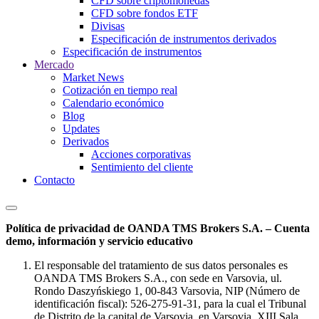
CFD sobre criptomonedas
CFD sobre fondos ETF
Divisas
Especificación de instrumentos derivados
Especificación de instrumentos
Mercado
Market News
Cotización en tiempo real
Calendario económico
Blog
Updates
Derivados
Acciones corporativas
Sentimiento del cliente
Contacto
Política de privacidad de OANDA TMS Brokers S.A. – Cuenta
demo, información y servicio educativo
El responsable del tratamiento de sus datos personales es
OANDA TMS Brokers S.A., con sede en Varsovia, ul.
Rondo Daszyńskiego 1, 00-843 Varsovia, NIP (Número de
identificación fiscal): 526-275-91-31, para la cual el Tribunal
de Distrito de la capital de Varsovia, en Varsovia, XIII Sala