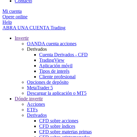
Contacto
Mi cuenta
Opere online
Help
ABRA UNA CUENTA
Trading
Invertir
OANDA cuenta acciones
Derivados
Cuenta Derivados - CFD
TradingView
Aplicación móvil
Tipos de interés
Cliente profesional
Opciones de depósito
MetaTrader 5
Descargar la aplicación o MT5
Dónde invertir
Acciones
ETFs
Derivados
CFD sobre acciones
CFD sobre índices
CFD sobre materias primas