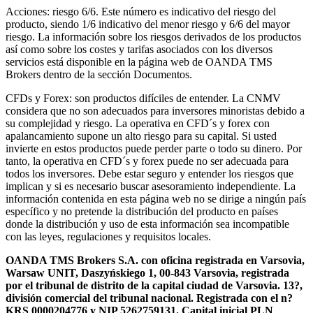
Acciones: riesgo 6/6. Este número es indicativo del riesgo del
producto, siendo 1/6 indicativo del menor riesgo y 6/6 del mayor
riesgo. La información sobre los riesgos derivados de los productos
así como sobre los costes y tarifas asociados con los diversos
servicios está disponible en la página web de OANDA TMS
Brokers dentro de la sección Documentos.
CFDs y Forex: son productos difíciles de entender. La CNMV
considera que no son adecuados para inversores minoristas debido a
su complejidad y riesgo. La operativa en CFD´s y forex con
apalancamiento supone un alto riesgo para su capital. Si usted
invierte en estos productos puede perder parte o todo su dinero. Por
tanto, la operativa en CFD´s y forex puede no ser adecuada para
todos los inversores. Debe estar seguro y entender los riesgos que
implican y si es necesario buscar asesoramiento independiente. La
información contenida en esta página web no se dirige a ningún país
específico y no pretende la distribución del producto en países
donde la distribución y uso de esta información sea incompatible
con las leyes, regulaciones y requisitos locales.
OANDA TMS Brokers S.A. con oficina registrada en Varsovia,
Warsaw UNIT, Daszyńskiego 1, 00-843 Varsovia, registrada
por el tribunal de distrito de la capital ciudad de Varsovia. 13?,
división comercial del tribunal nacional. Registrada con el n?
KRS 0000204776 y NIP 5262759131. Capital inicial PLN