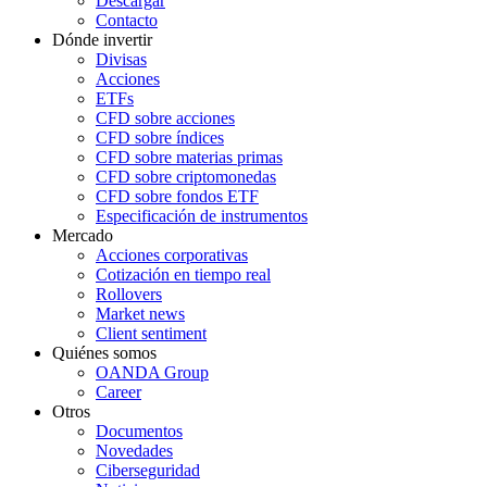
Descargar
Contacto
Dónde invertir
Divisas
Acciones
ETFs
CFD sobre acciones
CFD sobre índices
CFD sobre materias primas
CFD sobre criptomonedas
CFD sobre fondos ETF
Especificación de instrumentos
Mercado
Acciones corporativas
Cotización en tiempo real
Rollovers
Market news
Client sentiment
Quiénes somos
OANDA Group
Career
Otros
Documentos
Novedades
Ciberseguridad