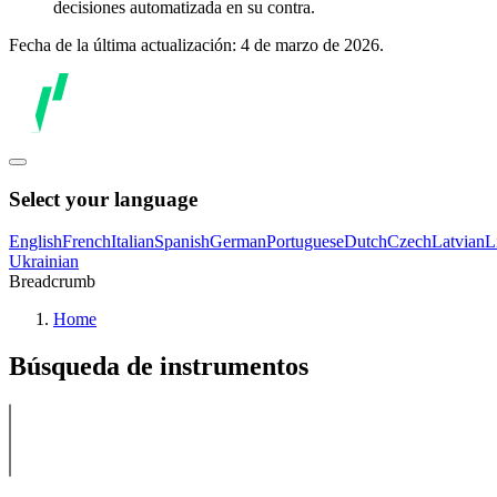
decisiones automatizada en su contra.
Fecha de la última actualización: 4 de marzo de 2026.
Select your language
English
French
Italian
Spanish
German
Portuguese
Dutch
Czech
Latvian
L
Ukrainian
Breadcrumb
Home
Búsqueda de instrumentos