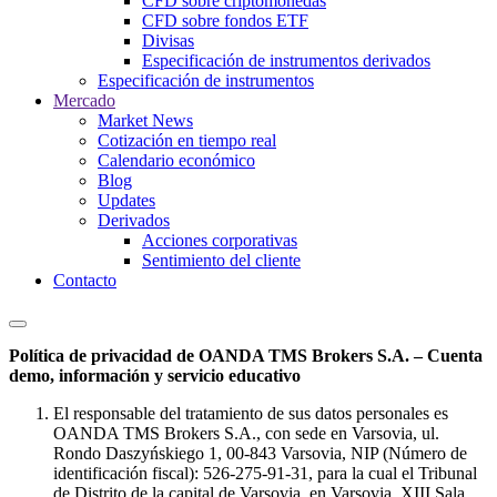
CFD sobre criptomonedas
CFD sobre fondos ETF
Divisas
Especificación de instrumentos derivados
Especificación de instrumentos
Mercado
Market News
Cotización en tiempo real
Calendario económico
Blog
Updates
Derivados
Acciones corporativas
Sentimiento del cliente
Contacto
Política de privacidad de OANDA TMS Brokers S.A. – Cuenta
demo, información y servicio educativo
El responsable del tratamiento de sus datos personales es
OANDA TMS Brokers S.A., con sede en Varsovia, ul.
Rondo Daszyńskiego 1, 00-843 Varsovia, NIP (Número de
identificación fiscal): 526-275-91-31, para la cual el Tribunal
de Distrito de la capital de Varsovia, en Varsovia, XIII Sala