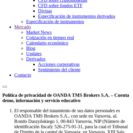
CFD sobre criptomonedas
CFD sobre fondos ETF
Divisas
Especificación de instrumentos derivados
Especificación de instrumentos
Mercado
Market News
Cotización en tiempo real
Calendario económico
Blog
Updates
Derivados
Acciones corporativas
Sentimiento del cliente
Contacto
Política de privacidad de OANDA TMS Brokers S.A. – Cuenta
demo, información y servicio educativo
El responsable del tratamiento de sus datos personales es
OANDA TMS Brokers S.A., con sede en Varsovia, ul.
Rondo Daszyńskiego 1, 00-843 Varsovia, NIP (Número de
identificación fiscal): 526-275-91-31, para la cual el Tribunal
de Distrito de la capital de Varsovia, en Varsovia, XIII Sala