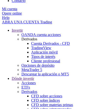
Contacto
Mi cuenta
Opere online
Help
ABRA UNA CUENTA
Trading
Invertir
OANDA cuenta acciones
Derivados
Cuenta Derivados - CFD
TradingView
Aplicación móvil
Tipos de interés
Cliente profesional
Opciones de depósito
MetaTrader 5
Descargar la aplicación o MT5
Dónde invertir
Acciones
ETFs
Derivados
CFD sobre acciones
CFD sobre índices
CFD sobre materias primas