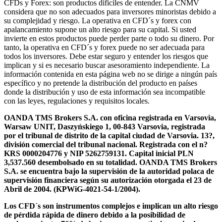
CFDs y Forex: son productos difíciles de entender. La CNMV
considera que no son adecuados para inversores minoristas debido a
su complejidad y riesgo. La operativa en CFD´s y forex con
apalancamiento supone un alto riesgo para su capital. Si usted
invierte en estos productos puede perder parte o todo su dinero. Por
tanto, la operativa en CFD´s y forex puede no ser adecuada para
todos los inversores. Debe estar seguro y entender los riesgos que
implican y si es necesario buscar asesoramiento independiente. La
información contenida en esta página web no se dirige a ningún país
específico y no pretende la distribución del producto en países
donde la distribución y uso de esta información sea incompatible
con las leyes, regulaciones y requisitos locales.
OANDA TMS Brokers S.A. con oficina registrada en Varsovia,
Warsaw UNIT, Daszyńskiego 1, 00-843 Varsovia, registrada
por el tribunal de distrito de la capital ciudad de Varsovia. 13?,
división comercial del tribunal nacional. Registrada con el n?
KRS 0000204776 y NIP 5262759131. Capital inicial PLN
3,537.560 desembolsado en su totalidad. OANDA TMS Brokers
S.A. se encuentra bajo la supervisión de la autoridad polaca de
supervisión financiera según su autorización otorgada el 23 de
Abril de 2004. (KPWiG-4021-54-1/2004).
Los CFD´s son instrumentos complejos e implican un alto riesgo
de pérdida rápida de dinero debido a la posibilidad de