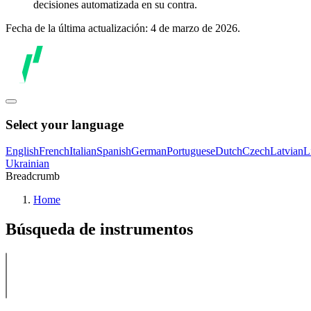
decisiones automatizada en su contra.
Fecha de la última actualización: 4 de marzo de 2026.
Select your language
English
French
Italian
Spanish
German
Portuguese
Dutch
Czech
Latvian
L
Ukrainian
Breadcrumb
Home
Búsqueda de instrumentos