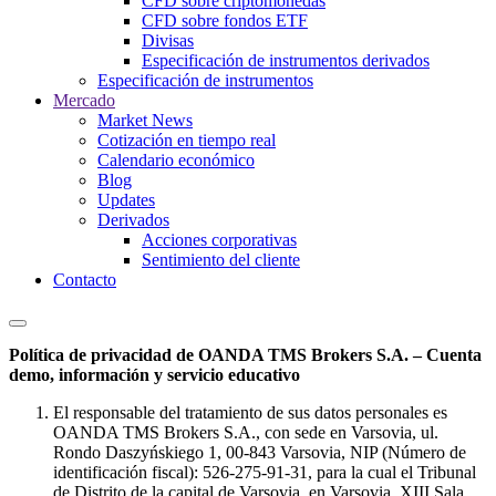
CFD sobre criptomonedas
CFD sobre fondos ETF
Divisas
Especificación de instrumentos derivados
Especificación de instrumentos
Mercado
Market News
Cotización en tiempo real
Calendario económico
Blog
Updates
Derivados
Acciones corporativas
Sentimiento del cliente
Contacto
Política de privacidad de OANDA TMS Brokers S.A. – Cuenta
demo, información y servicio educativo
El responsable del tratamiento de sus datos personales es
OANDA TMS Brokers S.A., con sede en Varsovia, ul.
Rondo Daszyńskiego 1, 00-843 Varsovia, NIP (Número de
identificación fiscal): 526-275-91-31, para la cual el Tribunal
de Distrito de la capital de Varsovia, en Varsovia, XIII Sala