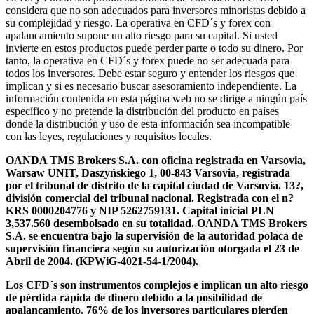
considera que no son adecuados para inversores minoristas debido a
su complejidad y riesgo. La operativa en CFD´s y forex con
apalancamiento supone un alto riesgo para su capital. Si usted
invierte en estos productos puede perder parte o todo su dinero. Por
tanto, la operativa en CFD´s y forex puede no ser adecuada para
todos los inversores. Debe estar seguro y entender los riesgos que
implican y si es necesario buscar asesoramiento independiente. La
información contenida en esta página web no se dirige a ningún país
específico y no pretende la distribución del producto en países
donde la distribución y uso de esta información sea incompatible
con las leyes, regulaciones y requisitos locales.
OANDA TMS Brokers S.A. con oficina registrada en Varsovia,
Warsaw UNIT, Daszyńskiego 1, 00-843 Varsovia, registrada
por el tribunal de distrito de la capital ciudad de Varsovia. 13?,
división comercial del tribunal nacional. Registrada con el n?
KRS 0000204776 y NIP 5262759131. Capital inicial PLN
3,537.560 desembolsado en su totalidad. OANDA TMS Brokers
S.A. se encuentra bajo la supervisión de la autoridad polaca de
supervisión financiera según su autorización otorgada el 23 de
Abril de 2004. (KPWiG-4021-54-1/2004).
Los CFD´s son instrumentos complejos e implican un alto riesgo
de pérdida rápida de dinero debido a la posibilidad de
apalancamiento. 76% de los inversores particulares pierden