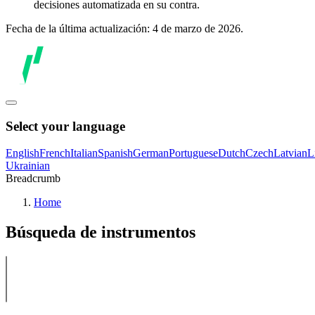
decisiones automatizada en su contra.
Fecha de la última actualización: 4 de marzo de 2026.
Select your language
English
French
Italian
Spanish
German
Portuguese
Dutch
Czech
Latvian
L
Ukrainian
Breadcrumb
Home
Búsqueda de instrumentos