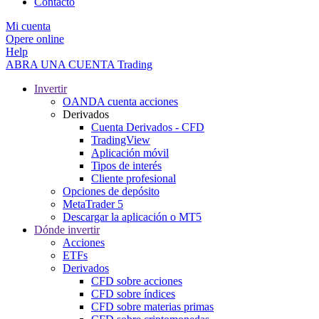
Contacto
Mi cuenta
Opere online
Help
ABRA UNA CUENTA
Trading
Invertir
OANDA cuenta acciones
Derivados
Cuenta Derivados - CFD
TradingView
Aplicación móvil
Tipos de interés
Cliente profesional
Opciones de depósito
MetaTrader 5
Descargar la aplicación o MT5
Dónde invertir
Acciones
ETFs
Derivados
CFD sobre acciones
CFD sobre índices
CFD sobre materias primas