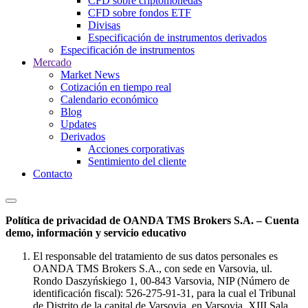
CFD sobre criptomonedas
CFD sobre fondos ETF
Divisas
Especificación de instrumentos derivados
Especificación de instrumentos
Mercado
Market News
Cotización en tiempo real
Calendario económico
Blog
Updates
Derivados
Acciones corporativas
Sentimiento del cliente
Contacto
Política de privacidad de OANDA TMS Brokers S.A. – Cuenta
demo, información y servicio educativo
El responsable del tratamiento de sus datos personales es
OANDA TMS Brokers S.A., con sede en Varsovia, ul.
Rondo Daszyńskiego 1, 00-843 Varsovia, NIP (Número de
identificación fiscal): 526-275-91-31, para la cual el Tribunal
de Distrito de la capital de Varsovia, en Varsovia, XIII Sala