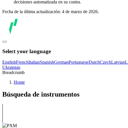
decisiones automatizada en su contra.
Fecha de la última actualización: 4 de marzo de 2026.
Select your language
English
French
Italian
Spanish
German
Portuguese
Dutch
Czech
Latvian
L
Ukrainian
Breadcrumb
Home
Búsqueda de instrumentos