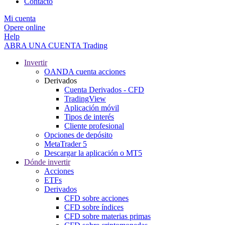
Contacto
Mi cuenta
Opere online
Help
ABRA UNA CUENTA
Trading
Invertir
OANDA cuenta acciones
Derivados
Cuenta Derivados - CFD
TradingView
Aplicación móvil
Tipos de interés
Cliente profesional
Opciones de depósito
MetaTrader 5
Descargar la aplicación o MT5
Dónde invertir
Acciones
ETFs
Derivados
CFD sobre acciones
CFD sobre índices
CFD sobre materias primas