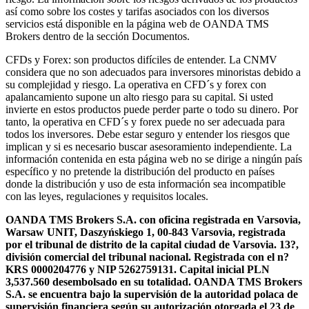
así como sobre los costes y tarifas asociados con los diversos
servicios está disponible en la página web de OANDA TMS
Brokers dentro de la sección Documentos.
CFDs y Forex: son productos difíciles de entender. La CNMV
considera que no son adecuados para inversores minoristas debido a
su complejidad y riesgo. La operativa en CFD´s y forex con
apalancamiento supone un alto riesgo para su capital. Si usted
invierte en estos productos puede perder parte o todo su dinero. Por
tanto, la operativa en CFD´s y forex puede no ser adecuada para
todos los inversores. Debe estar seguro y entender los riesgos que
implican y si es necesario buscar asesoramiento independiente. La
información contenida en esta página web no se dirige a ningún país
específico y no pretende la distribución del producto en países
donde la distribución y uso de esta información sea incompatible
con las leyes, regulaciones y requisitos locales.
OANDA TMS Brokers S.A. con oficina registrada en Varsovia,
Warsaw UNIT, Daszyńskiego 1, 00-843 Varsovia, registrada
por el tribunal de distrito de la capital ciudad de Varsovia. 13?,
división comercial del tribunal nacional. Registrada con el n?
KRS 0000204776 y NIP 5262759131. Capital inicial PLN
3,537.560 desembolsado en su totalidad. OANDA TMS Brokers
S.A. se encuentra bajo la supervisión de la autoridad polaca de
supervisión financiera según su autorización otorgada el 23 de