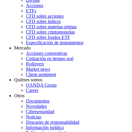
Divisas
Acciones
ETFs
CFD sobre acciones
CFD sobre índices
CFD sobre materias primas
CFD sobre criptomonedas
CFD sobre fondos ETF
Especificación de instrumentos
Mercado
Acciones corporativas
Cotización en tiempo real
Rollovers
Market news
Client sentiment
Quiénes somos
OANDA Group
Career
Otros
Documentos
Novedades
Ciberseguridad
Noticias
Descargo de responsabilidad
Información jurídica