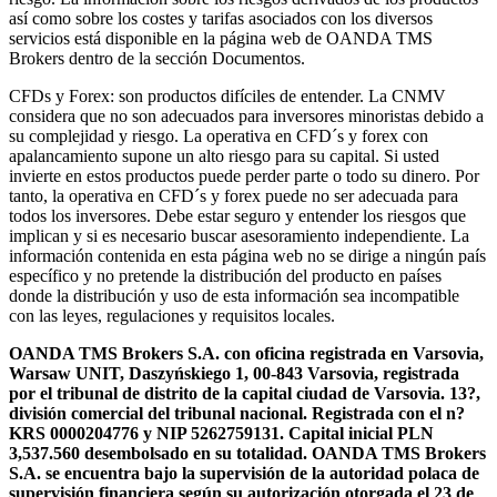
así como sobre los costes y tarifas asociados con los diversos
servicios está disponible en la página web de OANDA TMS
Brokers dentro de la sección Documentos.
CFDs y Forex: son productos difíciles de entender. La CNMV
considera que no son adecuados para inversores minoristas debido a
su complejidad y riesgo. La operativa en CFD´s y forex con
apalancamiento supone un alto riesgo para su capital. Si usted
invierte en estos productos puede perder parte o todo su dinero. Por
tanto, la operativa en CFD´s y forex puede no ser adecuada para
todos los inversores. Debe estar seguro y entender los riesgos que
implican y si es necesario buscar asesoramiento independiente. La
información contenida en esta página web no se dirige a ningún país
específico y no pretende la distribución del producto en países
donde la distribución y uso de esta información sea incompatible
con las leyes, regulaciones y requisitos locales.
OANDA TMS Brokers S.A. con oficina registrada en Varsovia,
Warsaw UNIT, Daszyńskiego 1, 00-843 Varsovia, registrada
por el tribunal de distrito de la capital ciudad de Varsovia. 13?,
división comercial del tribunal nacional. Registrada con el n?
KRS 0000204776 y NIP 5262759131. Capital inicial PLN
3,537.560 desembolsado en su totalidad. OANDA TMS Brokers
S.A. se encuentra bajo la supervisión de la autoridad polaca de
supervisión financiera según su autorización otorgada el 23 de