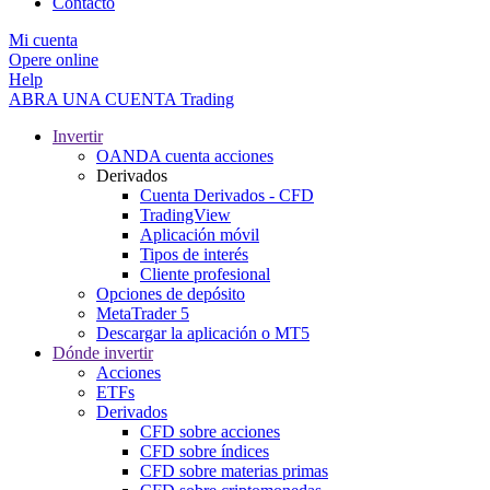
Contacto
Mi cuenta
Opere online
Help
ABRA UNA CUENTA
Trading
Invertir
OANDA cuenta acciones
Derivados
Cuenta Derivados - CFD
TradingView
Aplicación móvil
Tipos de interés
Cliente profesional
Opciones de depósito
MetaTrader 5
Descargar la aplicación o MT5
Dónde invertir
Acciones
ETFs
Derivados
CFD sobre acciones
CFD sobre índices
CFD sobre materias primas