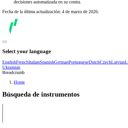
decisiones automatizada en su contra.
Fecha de la última actualización: 4 de marzo de 2026.
Select your language
English
French
Italian
Spanish
German
Portuguese
Dutch
Czech
Latvian
L
Ukrainian
Breadcrumb
Home
Búsqueda de instrumentos