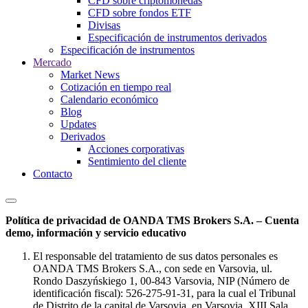
CFD sobre criptomonedas
CFD sobre fondos ETF
Divisas
Especificación de instrumentos derivados
Especificación de instrumentos
Mercado
Market News
Cotización en tiempo real
Calendario económico
Blog
Updates
Derivados
Acciones corporativas
Sentimiento del cliente
Contacto
Política de privacidad de OANDA TMS Brokers S.A. – Cuenta
demo, información y servicio educativo
El responsable del tratamiento de sus datos personales es
OANDA TMS Brokers S.A., con sede en Varsovia, ul.
Rondo Daszyńskiego 1, 00-843 Varsovia, NIP (Número de
identificación fiscal): 526-275-91-31, para la cual el Tribunal
de Distrito de la capital de Varsovia, en Varsovia, XIII Sala