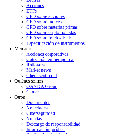
Divisas
Acciones
ETFs
CFD sobre acciones
CFD sobre índices
CFD sobre materias primas
CFD sobre criptomonedas
CFD sobre fondos ETF
Especificación de instrumentos
Mercado
Acciones corporativas
Cotización en tiempo real
Rollovers
Market news
Client sentiment
Quiénes somos
OANDA Group
Career
Otros
Documentos
Novedades
Ciberseguridad
Noticias
Descargo de responsabilidad
Información jurídica