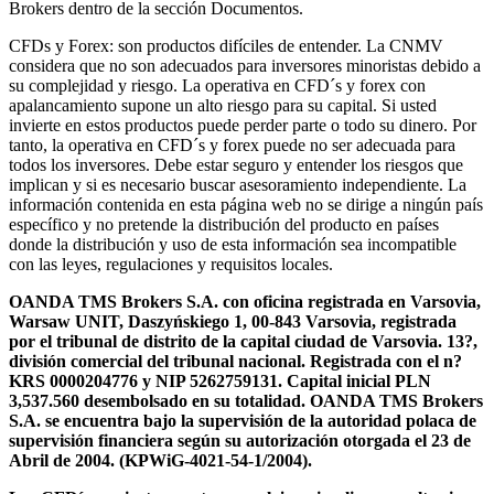
Brokers dentro de la sección Documentos.
CFDs y Forex: son productos difíciles de entender. La CNMV
considera que no son adecuados para inversores minoristas debido a
su complejidad y riesgo. La operativa en CFD´s y forex con
apalancamiento supone un alto riesgo para su capital. Si usted
invierte en estos productos puede perder parte o todo su dinero. Por
tanto, la operativa en CFD´s y forex puede no ser adecuada para
todos los inversores. Debe estar seguro y entender los riesgos que
implican y si es necesario buscar asesoramiento independiente. La
información contenida en esta página web no se dirige a ningún país
específico y no pretende la distribución del producto en países
donde la distribución y uso de esta información sea incompatible
con las leyes, regulaciones y requisitos locales.
OANDA TMS Brokers S.A. con oficina registrada en Varsovia,
Warsaw UNIT, Daszyńskiego 1, 00-843 Varsovia, registrada
por el tribunal de distrito de la capital ciudad de Varsovia. 13?,
división comercial del tribunal nacional. Registrada con el n?
KRS 0000204776 y NIP 5262759131. Capital inicial PLN
3,537.560 desembolsado en su totalidad. OANDA TMS Brokers
S.A. se encuentra bajo la supervisión de la autoridad polaca de
supervisión financiera según su autorización otorgada el 23 de
Abril de 2004. (KPWiG-4021-54-1/2004).