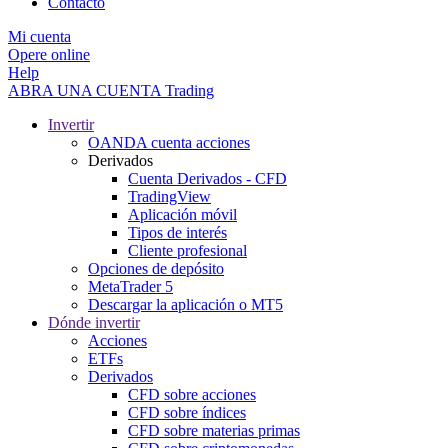
Contacto
Mi cuenta
Opere online
Help
ABRA UNA CUENTA
Trading
Invertir
OANDA cuenta acciones
Derivados
Cuenta Derivados - CFD
TradingView
Aplicación móvil
Tipos de interés
Cliente profesional
Opciones de depósito
MetaTrader 5
Descargar la aplicación o MT5
Dónde invertir
Acciones
ETFs
Derivados
CFD sobre acciones
CFD sobre índices
CFD sobre materias primas