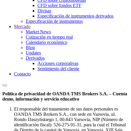
CFD sobre criptomonedas
CFD sobre fondos ETF
Divisas
Especificación de instrumentos derivados
Especificación de instrumentos
Mercado
Market News
Cotización en tiempo real
Calendario económico
Blog
Updates
Derivados
Acciones corporativas
Sentimiento del cliente
Contacto
Política de privacidad de OANDA TMS Brokers S.A. – Cuenta
demo, información y servicio educativo
El responsable del tratamiento de sus datos personales es
OANDA TMS Brokers S.A., con sede en Varsovia, ul.
Rondo Daszyńskiego 1, 00-843 Varsovia, NIP (Número de
identificación fiscal): 526-275-91-31, para la cual el Tribunal
de Distrito de la capital de Varsovia, en Varsovia, XIII Sala