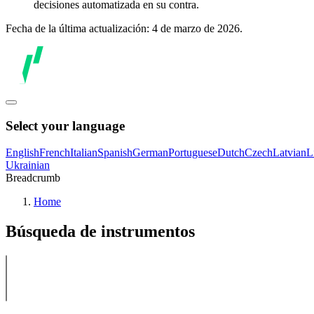
decisiones automatizada en su contra.
Fecha de la última actualización: 4 de marzo de 2026.
Select your language
English
French
Italian
Spanish
German
Portuguese
Dutch
Czech
Latvian
L
Ukrainian
Breadcrumb
Home
Búsqueda de instrumentos