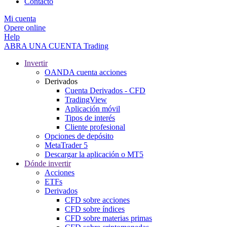
Contacto
Mi cuenta
Opere online
Help
ABRA UNA CUENTA
Trading
Invertir
OANDA cuenta acciones
Derivados
Cuenta Derivados - CFD
TradingView
Aplicación móvil
Tipos de interés
Cliente profesional
Opciones de depósito
MetaTrader 5
Descargar la aplicación o MT5
Dónde invertir
Acciones
ETFs
Derivados
CFD sobre acciones
CFD sobre índices
CFD sobre materias primas