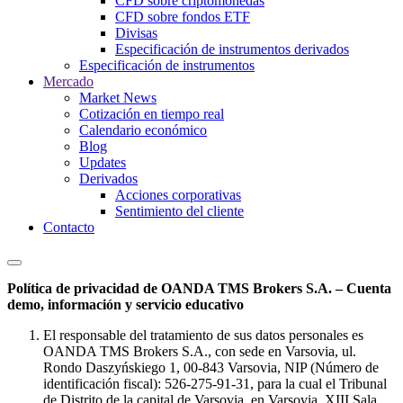
CFD sobre criptomonedas
CFD sobre fondos ETF
Divisas
Especificación de instrumentos derivados
Especificación de instrumentos
Mercado
Market News
Cotización en tiempo real
Calendario económico
Blog
Updates
Derivados
Acciones corporativas
Sentimiento del cliente
Contacto
Política de privacidad de OANDA TMS Brokers S.A. – Cuenta
demo, información y servicio educativo
El responsable del tratamiento de sus datos personales es
OANDA TMS Brokers S.A., con sede en Varsovia, ul.
Rondo Daszyńskiego 1, 00-843 Varsovia, NIP (Número de
identificación fiscal): 526-275-91-31, para la cual el Tribunal
de Distrito de la capital de Varsovia, en Varsovia, XIII Sala