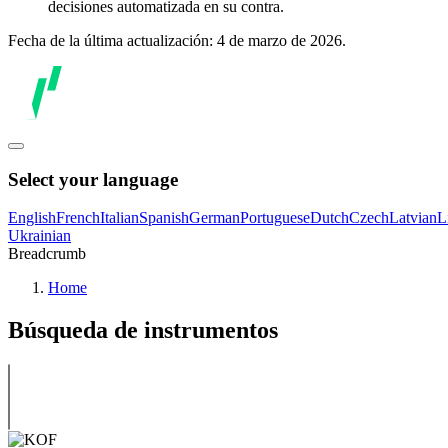
decisiones automatizada en su contra.
Fecha de la última actualización: 4 de marzo de 2026.
Select your language
English
French
Italian
Spanish
German
Portuguese
Dutch
Czech
Latvian
L
Ukrainian
Breadcrumb
Home
Búsqueda de instrumentos