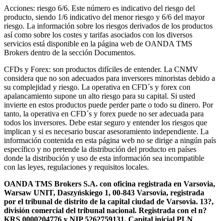
Acciones: riesgo 6/6. Este número es indicativo del riesgo del
producto, siendo 1/6 indicativo del menor riesgo y 6/6 del mayor
riesgo. La información sobre los riesgos derivados de los productos
así como sobre los costes y tarifas asociados con los diversos
servicios está disponible en la página web de OANDA TMS
Brokers dentro de la sección Documentos.
CFDs y Forex: son productos difíciles de entender. La CNMV
considera que no son adecuados para inversores minoristas debido a
su complejidad y riesgo. La operativa en CFD´s y forex con
apalancamiento supone un alto riesgo para su capital. Si usted
invierte en estos productos puede perder parte o todo su dinero. Por
tanto, la operativa en CFD´s y forex puede no ser adecuada para
todos los inversores. Debe estar seguro y entender los riesgos que
implican y si es necesario buscar asesoramiento independiente. La
información contenida en esta página web no se dirige a ningún país
específico y no pretende la distribución del producto en países
donde la distribución y uso de esta información sea incompatible
con las leyes, regulaciones y requisitos locales.
OANDA TMS Brokers S.A. con oficina registrada en Varsovia,
Warsaw UNIT, Daszyńskiego 1, 00-843 Varsovia, registrada
por el tribunal de distrito de la capital ciudad de Varsovia. 13?,
división comercial del tribunal nacional. Registrada con el n?
KRS 0000204776 y NIP 5262759131. Capital inicial PLN