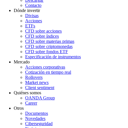
Descargar
Contacto
Dónde invertir
Divisas
Acciones
ETFs
CFD sobre acciones
CFD sobre índices
CFD sobre materias primas
CFD sobre criptomonedas
CFD sobre fondos ETF
Especificación de instrumentos
Mercado
Acciones corporativas
Cotización en tiempo real
Rollovers
Market news
Client sentiment
Quiénes somos
OANDA Group
Career
Otros
Documentos
Novedades
Ciberseguridad