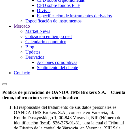
CFD sobre criptomonedas
CFD sobre fondos ETF
Divisas
Especificación de instrumentos derivados
Especificación de instrumentos
Mercado
Market News
Cotización en tiempo real
Calendario económico
Blog
Updates
Derivados
Acciones corporativas
Sentimiento del cliente
Contacto
Política de privacidad de OANDA TMS Brokers S.A. – Cuenta
demo, información y servicio educativo
El responsable del tratamiento de sus datos personales es
OANDA TMS Brokers S.A., con sede en Varsovia, ul.
Rondo Daszyńskiego 1, 00-843 Varsovia, NIP (Número de
identificación fiscal): 526-275-91-31, para la cual el Tribunal
de Distrito de la capital de Varsovia, en Varsovia, XIII Sala