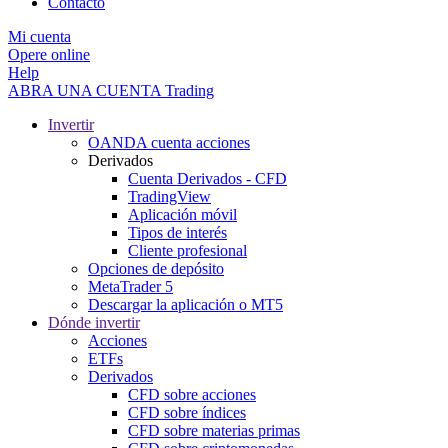
Contacto
Mi cuenta
Opere online
Help
ABRA UNA CUENTA
Trading
Invertir
OANDA cuenta acciones
Derivados
Cuenta Derivados - CFD
TradingView
Aplicación móvil
Tipos de interés
Cliente profesional
Opciones de depósito
MetaTrader 5
Descargar la aplicación o MT5
Dónde invertir
Acciones
ETFs
Derivados
CFD sobre acciones
CFD sobre índices
CFD sobre materias primas