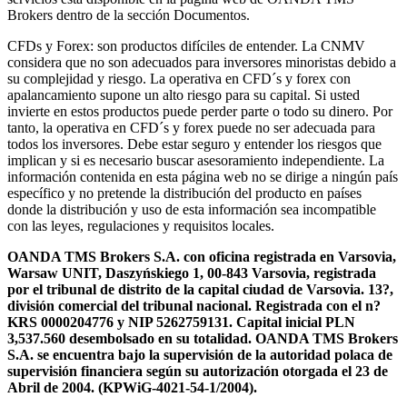
Brokers dentro de la sección Documentos.
CFDs y Forex: son productos difíciles de entender. La CNMV
considera que no son adecuados para inversores minoristas debido a
su complejidad y riesgo. La operativa en CFD´s y forex con
apalancamiento supone un alto riesgo para su capital. Si usted
invierte en estos productos puede perder parte o todo su dinero. Por
tanto, la operativa en CFD´s y forex puede no ser adecuada para
todos los inversores. Debe estar seguro y entender los riesgos que
implican y si es necesario buscar asesoramiento independiente. La
información contenida en esta página web no se dirige a ningún país
específico y no pretende la distribución del producto en países
donde la distribución y uso de esta información sea incompatible
con las leyes, regulaciones y requisitos locales.
OANDA TMS Brokers S.A. con oficina registrada en Varsovia,
Warsaw UNIT, Daszyńskiego 1, 00-843 Varsovia, registrada
por el tribunal de distrito de la capital ciudad de Varsovia. 13?,
división comercial del tribunal nacional. Registrada con el n?
KRS 0000204776 y NIP 5262759131. Capital inicial PLN
3,537.560 desembolsado en su totalidad. OANDA TMS Brokers
S.A. se encuentra bajo la supervisión de la autoridad polaca de
supervisión financiera según su autorización otorgada el 23 de
Abril de 2004. (KPWiG-4021-54-1/2004).