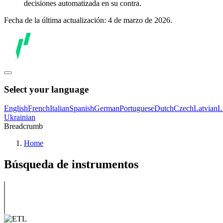
decisiones automatizada en su contra.
Fecha de la última actualización: 4 de marzo de 2026.
Select your language
English
French
Italian
Spanish
German
Portuguese
Dutch
Czech
Latvian
L
Ukrainian
Breadcrumb
Home
Búsqueda de instrumentos