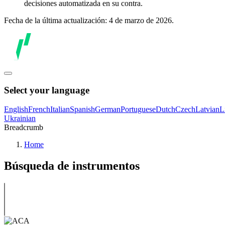
decisiones automatizada en su contra.
Fecha de la última actualización: 4 de marzo de 2026.
Select your language
English
French
Italian
Spanish
German
Portuguese
Dutch
Czech
Latvian
L
Ukrainian
Breadcrumb
Home
Búsqueda de instrumentos