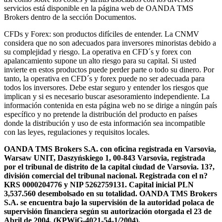
servicios está disponible en la página web de OANDA TMS
Brokers dentro de la sección Documentos.
CFDs y Forex: son productos difíciles de entender. La CNMV
considera que no son adecuados para inversores minoristas debido a
su complejidad y riesgo. La operativa en CFD´s y forex con
apalancamiento supone un alto riesgo para su capital. Si usted
invierte en estos productos puede perder parte o todo su dinero. Por
tanto, la operativa en CFD´s y forex puede no ser adecuada para
todos los inversores. Debe estar seguro y entender los riesgos que
implican y si es necesario buscar asesoramiento independiente. La
información contenida en esta página web no se dirige a ningún país
específico y no pretende la distribución del producto en países
donde la distribución y uso de esta información sea incompatible
con las leyes, regulaciones y requisitos locales.
OANDA TMS Brokers S.A. con oficina registrada en Varsovia,
Warsaw UNIT, Daszyńskiego 1, 00-843 Varsovia, registrada
por el tribunal de distrito de la capital ciudad de Varsovia. 13?,
división comercial del tribunal nacional. Registrada con el n?
KRS 0000204776 y NIP 5262759131. Capital inicial PLN
3,537.560 desembolsado en su totalidad. OANDA TMS Brokers
S.A. se encuentra bajo la supervisión de la autoridad polaca de
supervisión financiera según su autorización otorgada el 23 de
Abril de 2004. (KPWiG-4021-54-1/2004).