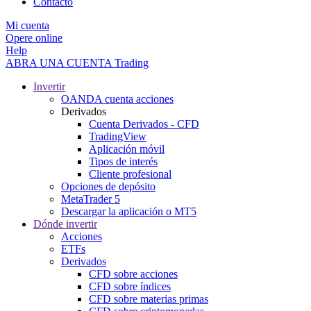
Contacto
Mi cuenta
Opere online
Help
ABRA UNA CUENTA
Trading
Invertir
OANDA cuenta acciones
Derivados
Cuenta Derivados - CFD
TradingView
Aplicación móvil
Tipos de interés
Cliente profesional
Opciones de depósito
MetaTrader 5
Descargar la aplicación o MT5
Dónde invertir
Acciones
ETFs
Derivados
CFD sobre acciones
CFD sobre índices
CFD sobre materias primas