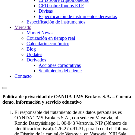
CFD sobre criptomonedas
CFD sobre fondos ETF
Divisas
Especificación de instrumentos derivados
Especificación de instrumentos
Mercado
Market News
Cotización en tiempo real
Calendario económico
Blog
Updates
Derivados
Acciones corporativas
Sentimiento del cliente
Contacto
Política de privacidad de OANDA TMS Brokers S.A. – Cuenta
demo, información y servicio educativo
El responsable del tratamiento de sus datos personales es
OANDA TMS Brokers S.A., con sede en Varsovia, ul.
Rondo Daszyńskiego 1, 00-843 Varsovia, NIP (Número de
identificación fiscal): 526-275-91-31, para la cual el Tribunal
de Distrito de la capital de Varsovia, en Varsovia, XIII Sala