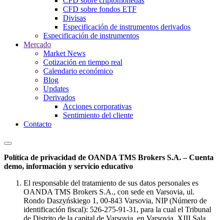
CFD sobre criptomonedas
CFD sobre fondos ETF
Divisas
Especificación de instrumentos derivados
Especificación de instrumentos
Mercado
Market News
Cotización en tiempo real
Calendario económico
Blog
Updates
Derivados
Acciones corporativas
Sentimiento del cliente
Contacto
Política de privacidad de OANDA TMS Brokers S.A. – Cuenta
demo, información y servicio educativo
El responsable del tratamiento de sus datos personales es
OANDA TMS Brokers S.A., con sede en Varsovia, ul.
Rondo Daszyńskiego 1, 00-843 Varsovia, NIP (Número de
identificación fiscal): 526-275-91-31, para la cual el Tribunal
de Distrito de la capital de Varsovia, en Varsovia, XIII Sala