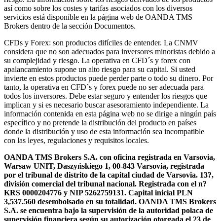
así como sobre los costes y tarifas asociados con los diversos
servicios está disponible en la página web de OANDA TMS
Brokers dentro de la sección Documentos.
CFDs y Forex: son productos difíciles de entender. La CNMV
considera que no son adecuados para inversores minoristas debido a
su complejidad y riesgo. La operativa en CFD´s y forex con
apalancamiento supone un alto riesgo para su capital. Si usted
invierte en estos productos puede perder parte o todo su dinero. Por
tanto, la operativa en CFD´s y forex puede no ser adecuada para
todos los inversores. Debe estar seguro y entender los riesgos que
implican y si es necesario buscar asesoramiento independiente. La
información contenida en esta página web no se dirige a ningún país
específico y no pretende la distribución del producto en países
donde la distribución y uso de esta información sea incompatible
con las leyes, regulaciones y requisitos locales.
OANDA TMS Brokers S.A. con oficina registrada en Varsovia,
Warsaw UNIT, Daszyńskiego 1, 00-843 Varsovia, registrada
por el tribunal de distrito de la capital ciudad de Varsovia. 13?,
división comercial del tribunal nacional. Registrada con el n?
KRS 0000204776 y NIP 5262759131. Capital inicial PLN
3,537.560 desembolsado en su totalidad. OANDA TMS Brokers
S.A. se encuentra bajo la supervisión de la autoridad polaca de
supervisión financiera según su autorización otorgada el 23 de