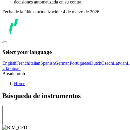
decisiones automatizada en su contra.
Fecha de la última actualización: 4 de marzo de 2026.
Select your language
English
French
Italian
Spanish
German
Portuguese
Dutch
Czech
Latvian
L
Ukrainian
Breadcrumb
Home
Búsqueda de instrumentos