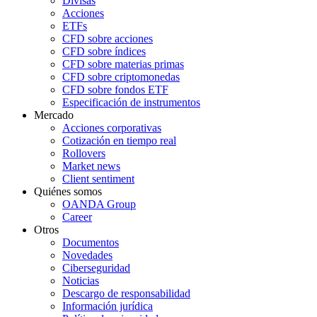
Divisas
Acciones
ETFs
CFD sobre acciones
CFD sobre índices
CFD sobre materias primas
CFD sobre criptomonedas
CFD sobre fondos ETF
Especificación de instrumentos
Mercado
Acciones corporativas
Cotización en tiempo real
Rollovers
Market news
Client sentiment
Quiénes somos
OANDA Group
Career
Otros
Documentos
Novedades
Ciberseguridad
Noticias
Descargo de responsabilidad
Información jurídica