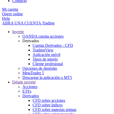
Contacto
Mi cuenta
Opere online
Help
ABRA UNA CUENTA
Trading
Invertir
OANDA cuenta acciones
Derivados
Cuenta Derivados - CFD
TradingView
Aplicación móvil
Tipos de interés
Cliente profesional
Opciones de depósito
MetaTrader 5
Descargar la aplicación o MT5
Dónde invertir
Acciones
ETFs
Derivados
CFD sobre acciones
CFD sobre índices
CFD sobre materias primas