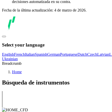
decisiones automatizada en su contra.
Fecha de la última actualización: 4 de marzo de 2026.
Select your language
English
French
Italian
Spanish
German
Portuguese
Dutch
Czech
Latvian
L
Ukrainian
Breadcrumb
Home
Búsqueda de instrumentos