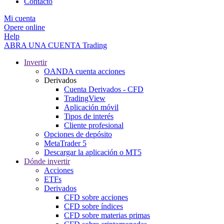
Contacto
Mi cuenta
Opere online
Help
ABRA UNA CUENTA
Trading
Invertir
OANDA cuenta acciones
Derivados
Cuenta Derivados - CFD
TradingView
Aplicación móvil
Tipos de interés
Cliente profesional
Opciones de depósito
MetaTrader 5
Descargar la aplicación o MT5
Dónde invertir
Acciones
ETFs
Derivados
CFD sobre acciones
CFD sobre índices
CFD sobre materias primas