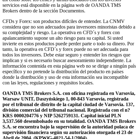
servicios está disponible en la página web de OANDA TMS
Brokers dentro de la sección Documentos.
CFDs y Forex: son productos difíciles de entender. La CNMV
considera que no son adecuados para inversores minoristas debido a
su complejidad y riesgo. La operativa en CFD´s y forex con
apalancamiento supone un alto riesgo para su capital. Si usted
invierte en estos productos puede perder parte o todo su dinero. Por
tanto, la operativa en CFD´s y forex puede no ser adecuada para
todos los inversores. Debe estar seguro y entender los riesgos que
implican y si es necesario buscar asesoramiento independiente. La
información contenida en esta página web no se dirige a ningún país
específico y no pretende la distribución del producto en países
donde la distribución y uso de esta información sea incompatible
con las leyes, regulaciones y requisitos locales.
OANDA TMS Brokers S.A. con oficina registrada en Varsovia,
Warsaw UNIT, Daszyńskiego 1, 00-843 Varsovia, registrada
por el tribunal de distrito de la capital ciudad de Varsovia. 13?,
división comercial del tribunal nacional. Registrada con el n?
KRS 0000204776 y NIP 5262759131. Capital inicial PLN
3,537.560 desembolsado en su totalidad. OANDA TMS Brokers
S.A. se encuentra bajo la supervisión de la autoridad polaca de
supervisión financiera según su autorización otorgada el 23 de
Abril de 2004. (KPWiG-4021-54-1/2004).