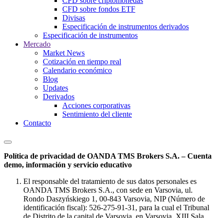
CFD sobre criptomonedas
CFD sobre fondos ETF
Divisas
Especificación de instrumentos derivados
Especificación de instrumentos
Mercado
Market News
Cotización en tiempo real
Calendario económico
Blog
Updates
Derivados
Acciones corporativas
Sentimiento del cliente
Contacto
Política de privacidad de OANDA TMS Brokers S.A. – Cuenta
demo, información y servicio educativo
El responsable del tratamiento de sus datos personales es
OANDA TMS Brokers S.A., con sede en Varsovia, ul.
Rondo Daszyńskiego 1, 00-843 Varsovia, NIP (Número de
identificación fiscal): 526-275-91-31, para la cual el Tribunal
de Distrito de la capital de Varsovia, en Varsovia, XIII Sala