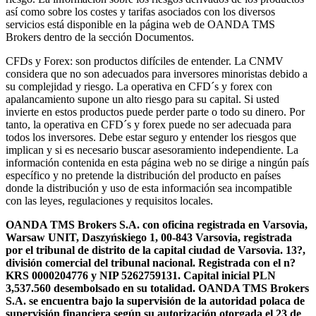
así como sobre los costes y tarifas asociados con los diversos
servicios está disponible en la página web de OANDA TMS
Brokers dentro de la sección Documentos.
CFDs y Forex: son productos difíciles de entender. La CNMV
considera que no son adecuados para inversores minoristas debido a
su complejidad y riesgo. La operativa en CFD´s y forex con
apalancamiento supone un alto riesgo para su capital. Si usted
invierte en estos productos puede perder parte o todo su dinero. Por
tanto, la operativa en CFD´s y forex puede no ser adecuada para
todos los inversores. Debe estar seguro y entender los riesgos que
implican y si es necesario buscar asesoramiento independiente. La
información contenida en esta página web no se dirige a ningún país
específico y no pretende la distribución del producto en países
donde la distribución y uso de esta información sea incompatible
con las leyes, regulaciones y requisitos locales.
OANDA TMS Brokers S.A. con oficina registrada en Varsovia,
Warsaw UNIT, Daszyńskiego 1, 00-843 Varsovia, registrada
por el tribunal de distrito de la capital ciudad de Varsovia. 13?,
división comercial del tribunal nacional. Registrada con el n?
KRS 0000204776 y NIP 5262759131. Capital inicial PLN
3,537.560 desembolsado en su totalidad. OANDA TMS Brokers
S.A. se encuentra bajo la supervisión de la autoridad polaca de
supervisión financiera según su autorización otorgada el 23 de