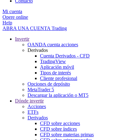
Contacto
Mi cuenta
Opere online
Help
ABRA UNA CUENTA
Trading
Invertir
OANDA cuenta acciones
Derivados
Cuenta Derivados - CFD
TradingView
Aplicación móvil
Tipos de interés
Cliente profesional
Opciones de depósito
MetaTrader 5
Descargar la aplicación o MT5
Dónde invertir
Acciones
ETFs
Derivados
CFD sobre acciones
CFD sobre índices
CFD sobre materias primas