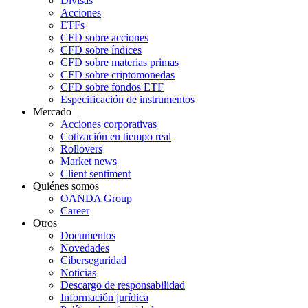
Divisas
Acciones
ETFs
CFD sobre acciones
CFD sobre índices
CFD sobre materias primas
CFD sobre criptomonedas
CFD sobre fondos ETF
Especificación de instrumentos
Mercado
Acciones corporativas
Cotización en tiempo real
Rollovers
Market news
Client sentiment
Quiénes somos
OANDA Group
Career
Otros
Documentos
Novedades
Ciberseguridad
Noticias
Descargo de responsabilidad
Información jurídica