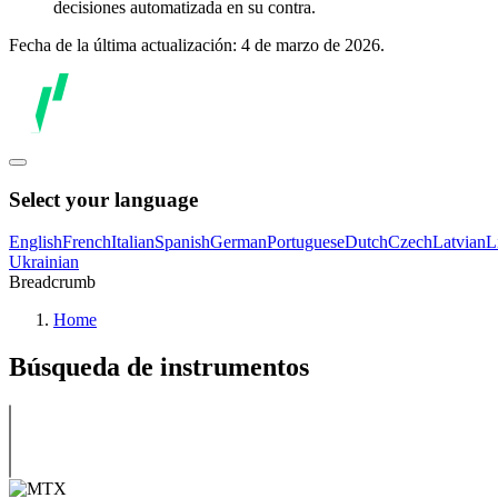
decisiones automatizada en su contra.
Fecha de la última actualización: 4 de marzo de 2026.
Select your language
English
French
Italian
Spanish
German
Portuguese
Dutch
Czech
Latvian
L
Ukrainian
Breadcrumb
Home
Búsqueda de instrumentos