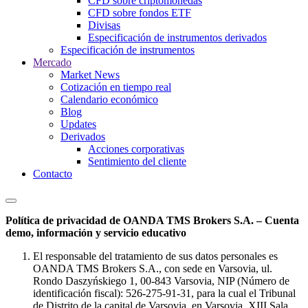
CFD sobre criptomonedas
CFD sobre fondos ETF
Divisas
Especificación de instrumentos derivados
Especificación de instrumentos
Mercado
Market News
Cotización en tiempo real
Calendario económico
Blog
Updates
Derivados
Acciones corporativas
Sentimiento del cliente
Contacto
Política de privacidad de OANDA TMS Brokers S.A. – Cuenta
demo, información y servicio educativo
El responsable del tratamiento de sus datos personales es
OANDA TMS Brokers S.A., con sede en Varsovia, ul.
Rondo Daszyńskiego 1, 00-843 Varsovia, NIP (Número de
identificación fiscal): 526-275-91-31, para la cual el Tribunal
de Distrito de la capital de Varsovia, en Varsovia, XIII Sala