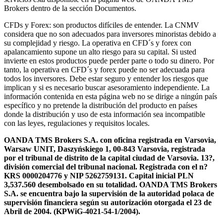
Brokers dentro de la sección Documentos.
CFDs y Forex: son productos difíciles de entender. La CNMV
considera que no son adecuados para inversores minoristas debido a
su complejidad y riesgo. La operativa en CFD´s y forex con
apalancamiento supone un alto riesgo para su capital. Si usted
invierte en estos productos puede perder parte o todo su dinero. Por
tanto, la operativa en CFD´s y forex puede no ser adecuada para
todos los inversores. Debe estar seguro y entender los riesgos que
implican y si es necesario buscar asesoramiento independiente. La
información contenida en esta página web no se dirige a ningún país
específico y no pretende la distribución del producto en países
donde la distribución y uso de esta información sea incompatible
con las leyes, regulaciones y requisitos locales.
OANDA TMS Brokers S.A. con oficina registrada en Varsovia,
Warsaw UNIT, Daszyńskiego 1, 00-843 Varsovia, registrada
por el tribunal de distrito de la capital ciudad de Varsovia. 13?,
división comercial del tribunal nacional. Registrada con el n?
KRS 0000204776 y NIP 5262759131. Capital inicial PLN
3,537.560 desembolsado en su totalidad. OANDA TMS Brokers
S.A. se encuentra bajo la supervisión de la autoridad polaca de
supervisión financiera según su autorización otorgada el 23 de
Abril de 2004. (KPWiG-4021-54-1/2004).