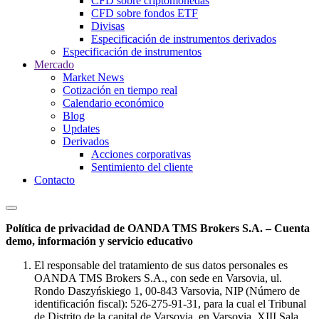
CFD sobre criptomonedas
CFD sobre fondos ETF
Divisas
Especificación de instrumentos derivados
Especificación de instrumentos
Mercado
Market News
Cotización en tiempo real
Calendario económico
Blog
Updates
Derivados
Acciones corporativas
Sentimiento del cliente
Contacto
Política de privacidad de OANDA TMS Brokers S.A. – Cuenta
demo, información y servicio educativo
El responsable del tratamiento de sus datos personales es
OANDA TMS Brokers S.A., con sede en Varsovia, ul.
Rondo Daszyńskiego 1, 00-843 Varsovia, NIP (Número de
identificación fiscal): 526-275-91-31, para la cual el Tribunal
de Distrito de la capital de Varsovia, en Varsovia, XIII Sala