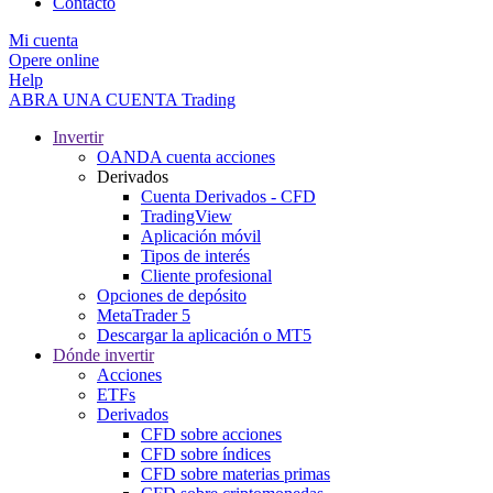
Contacto
Mi cuenta
Opere online
Help
ABRA UNA CUENTA
Trading
Invertir
OANDA cuenta acciones
Derivados
Cuenta Derivados - CFD
TradingView
Aplicación móvil
Tipos de interés
Cliente profesional
Opciones de depósito
MetaTrader 5
Descargar la aplicación o MT5
Dónde invertir
Acciones
ETFs
Derivados
CFD sobre acciones
CFD sobre índices
CFD sobre materias primas