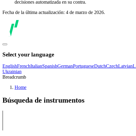
decisiones automatizada en su contra.
Fecha de la última actualización: 4 de marzo de 2026.
Select your language
English
French
Italian
Spanish
German
Portuguese
Dutch
Czech
Latvian
L
Ukrainian
Breadcrumb
Home
Búsqueda de instrumentos