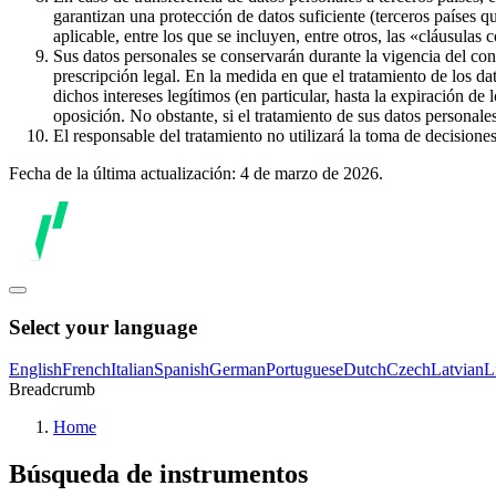
garantizan una protección de datos suficiente (terceros países q
aplicable, entre los que se incluyen, entre otros, las «cláusulas
Sus datos personales se conservarán durante la vigencia del con
prescripción legal. En la medida en que el tratamiento de los dat
dichos intereses legítimos (en particular, hasta la expiración de
oposición. No obstante, si el tratamiento de sus datos personal
El responsable del tratamiento no utilizará la toma de decision
Fecha de la última actualización: 4 de marzo de 2026.
Select your language
English
French
Italian
Spanish
German
Portuguese
Dutch
Czech
Latvian
L
Breadcrumb
Home
Búsqueda de instrumentos