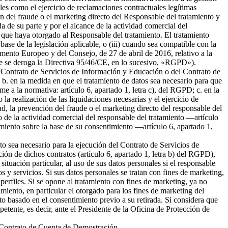
ales como el ejercicio de reclamaciones contractuales legítimas
 del fraude o el marketing directo del Responsable del tratamiento y
da de su parte y por el alcance de la actividad comercial del
 que haya otorgado al Responsable del tratamiento. El tratamiento
 base de la legislación aplicable, o (iii) cuando sea compatible con la
amento Europeo y del Consejo, de 27 de abril de 2016, relativo a la
l que se deroga la Directiva 95/46/CE, en lo sucesivo, «RGPD»).
del Contrato de Servicios de Información y Educación o del Contrato de
b. en la medida en que el tratamiento de datos sea necesario para que
me a la normativa: artículo 6, apartado 1, letra c), del RGPD; c. en la
la realización de las liquidaciones necesarias y el ejercicio de
 la prevención del fraude o el marketing directo del responsable del
to de la actividad comercial del responsable del tratamiento —artículo
tamiento sobre la base de su consentimiento —artículo 6, apartado 1,
nto sea necesario para la ejecución del Contrato de Servicios de
ión de dichos contratos (artículo 6, apartado 1, letra b) del RGPD),
tuación particular, al uso de sus datos personales si el responsable
s y servicios. Si sus datos personales se tratan con fines de marketing,
erfiles. Si se opone al tratamiento con fines de marketing, ya no
miento, en particular el otorgado para los fines de marketing del
nto basado en el consentimiento previo a su retirada. Si considera que
petente, es decir, ante el Presidente de la Oficina de Protección de
el Contrato de Cuenta de Demostración.