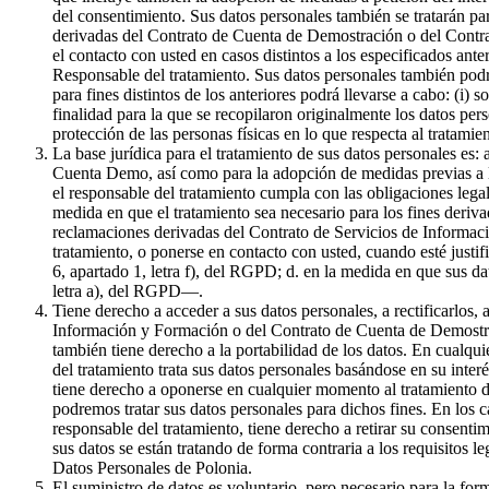
del consentimiento. Sus datos personales también se tratarán par
derivadas del Contrato de Cuenta de Demostración o del Contrat
el contacto con usted en casos distintos a los especificados ante
Responsable del tratamiento. Sus datos personales también podr
para fines distintos de los anteriores podrá llevarse a cabo: (i) 
finalidad para la que se recopilaron originalmente los datos pe
protección de las personas físicas en lo que respecta al tratami
La base jurídica para el tratamiento de sus datos personales es:
Cuenta Demo, así como para la adopción de medidas previas a la 
el responsable del tratamiento cumpla con las obligaciones legale
medida en que el tratamiento sea necesario para los fines derivad
reclamaciones derivadas del Contrato de Servicios de Informaci
tratamiento, o ponerse en contacto con usted, cuando esté justif
6, apartado 1, letra f), del RGPD; d. en la medida en que sus da
letra a), del RGPD—.
Tiene derecho a acceder a sus datos personales, a rectificarlos, 
Información y Formación o del Contrato de Cuenta de Demostració
también tiene derecho a la portabilidad de los datos. En cualqui
del tratamiento trata sus datos personales basándose en su inter
tiene derecho a oponerse en cualquier momento al tratamiento de
podremos tratar sus datos personales para dichos fines. En los c
responsable del tratamiento, tiene derecho a retirar su consenti
sus datos se están tratando de forma contraria a los requisitos l
Datos Personales de Polonia.
El suministro de datos es voluntario, pero necesario para la f