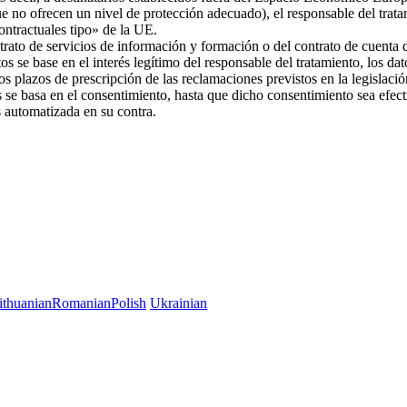
ue no ofrecen un nivel de protección adecuado), el responsable del trat
 contractuales tipo» de la UE.
trato de servicios de información y formación o del contrato de cuenta d
os se base en el interés legítimo del responsable del tratamiento, los da
 los plazos de prescripción de las reclamaciones previstos en la legislac
es se basa en el consentimiento, hasta que dicho consentimiento sea efec
es automatizada en su contra.
ithuanian
Romanian
Polish
Ukrainian