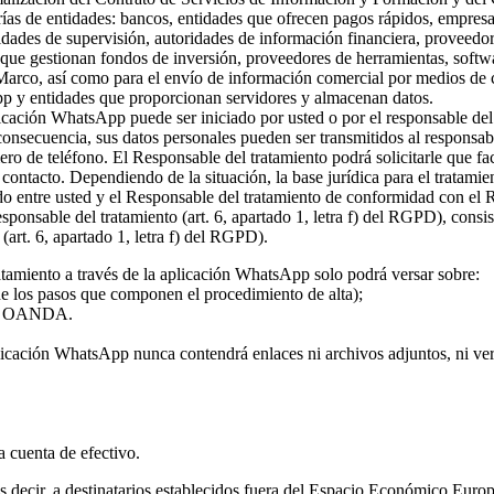
rías de entidades: bancos, entidades que ofrecen pagos rápidos, empresa
ridades de supervisión, autoridades de información financiera, proveed
s que gestionan fondos de inversión, proveedores de herramientas, softw
 Marco, así como para el envío de información comercial por medios de c
pp y entidades que proporcionan servidores y almacenan datos.
plicación WhatsApp puede ser iniciado por usted o por el responsable del
 consecuencia, sus datos personales pueden ser transmitidos al responsa
ro de teléfono. El Responsable del tratamiento podrá solicitarle que fa
l contacto. Dependiendo de la situación, la base jurídica para el tratami
rdo entre usted y el Responsable del tratamiento de conformidad con el
 responsable del tratamiento (art. 6, apartado 1, letra f) del RGPD), con
(art. 6, apartado 1, letra f) del RGPD).
atamiento a través de la aplicación WhatsApp solo podrá versar sobre:
 de los pasos que componen el procedimiento de alta);
o de OANDA.
licación WhatsApp nunca contendrá enlaces ni archivos adjuntos, ni vers
la cuenta de efectivo.
 es decir, a destinatarios establecidos fuera del Espacio Económico Eur