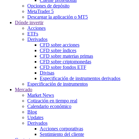
Cliente profesional
Opciones de depósito
MetaTrader 5
Descargar la aplicación o MT5
Dónde invertir
Acciones
ETFs
Derivados
CFD sobre acciones
CFD sobre índices
CFD sobre materias primas
CFD sobre criptomonedas
CFD sobre fondos ETF
Divisas
Especificación de instrumentos derivados
Especificación de instrumentos
Mercado
Market News
Cotización en tiempo real
Calendario económico
Blog
Updates
Derivados
Acciones corporativas
Sentimiento del cliente