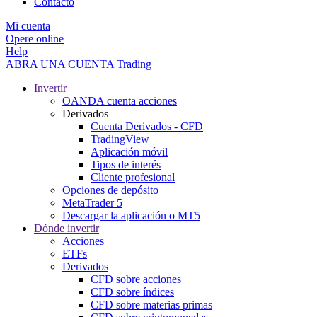
Contacto
Mi cuenta
Opere online
Help
ABRA UNA CUENTA
Trading
Invertir
OANDA cuenta acciones
Derivados
Cuenta Derivados - CFD
TradingView
Aplicación móvil
Tipos de interés
Cliente profesional
Opciones de depósito
MetaTrader 5
Descargar la aplicación o MT5
Dónde invertir
Acciones
ETFs
Derivados
CFD sobre acciones
CFD sobre índices
CFD sobre materias primas