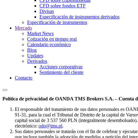
CFD sobre criptomonedas
CFD sobre fondos ETF
Divisas
Especificación de instrumentos derivados
Especificación de instrumentos
Mercado
Market News
Cotización en tiempo real
Calendario económico
Blog
Updates
Derivados
Acciones corporativas
Sentimiento del cliente
Contacto
Política de privacidad de OANDA TMS Brokers S.A. – Cuenta de
El responsable del tratamiento de sus datos personales es OA
91-31, para la cual el Tribunal de Distrito de la capital de Va
capital social de 3 537 560 PLN (integralmente desembolsado). 
electrónico:
odo@tms.pl
.
Sus datos personales se tratarán con el fin de celebrar y ejecut
que incluye también la adopción de medidas a petición del intere