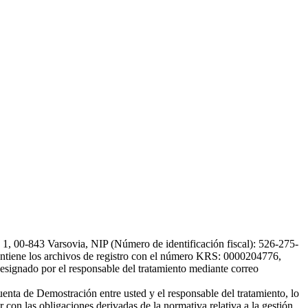
, 00-843 Varsovia, NIP (Número de identificación fiscal): 526-275-
, mantiene los archivos de registro con el número KRS: 0000204776,
esignado por el responsable del tratamiento mediante correo
uenta de Demostración entre usted y el responsable del tratamiento, lo
 con las obligaciones derivadas de la normativa relativa a la gestión