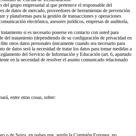
s del grupo empresarial al que pertenece el responsable del
ores de datos de mercado, proveedores de herramientas de prevención
are y plataformas para la gestión de transacciones y operaciones
omunicación electrónica, asesores jurídicos, empresas de auditoría,
 tratamiento si es necesario ponerse en contacto con usted para
ble del tratamiento (dependiendo de su configuración de privacidad en
cilite otros datos personales únicamente cuando sea necesario para
ento de datos será la necesidad de tratar los datos para tomar medidas a
 Reglamento del Servicio de Información y Educación (art. 6, apartado
sistente en la necesidad de resolver el asunto comunicado relacionado
ará, entre otras cosas, sobre:
opeo o de Suiza, en países que, según la Comisión Europea, no