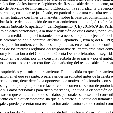
a los fines de los intereses legítimos del Responsable del tratamiento, t
o de Servicios de Información y Educación, la seguridad, la prevención
riormente, cuando esté justificado, en particular, por una consulta recibi
án ser tratados con fines de marketing sobre la base del consentimiento
sobre la base de la obtención de un consentimiento adicional, (ii) sobre la
rsonales (artículo 6, apartado 4, del Reglamento (UE) 2016/679 del Parl
ento de datos personales y a la libre circulación de estos datos y por e
 a. en la medida en que el tratamiento sea necesario para la ejecución 
celebración de un contrato: artículo 6, apartado 1, letra b) del RGPD; 
s que le incumben, consistentes, en particular, en el tratamiento confor
os de los intereses legítimos del responsable del tratamiento, tales como 
ón y Educación o del Contrato de Cuenta Demo celebrados, la seguridad,
icado, en particular, por una consulta recibida de su parte y por el ámbi
tos personales se traten con fines de marketing del responsable del tra
a suprimirlos y a limitar su tratamiento. En la medida en que el tratamie
n en el que sea parte, o para atender su solicitud antes de la celebrac
er momento, tiene derecho a oponerse, por motivos relacionados con su si
és legítimo, por ejemplo, en relación con la comercialización de producto
 sus datos personales para dicho marketing, incluida la elaboración de p
asos en que el tratamiento de sus datos personales se base en el consenti
miento en cualquier momento sin que ello afecte a la licitud del tratamie
egales, puede presentar una reclamación ante la autoridad de control com
ormalización del Contrato de Servicios de Información y Formación y d