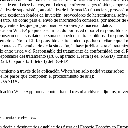
rías de entidades: bancos, entidades que ofrecen pagos rápidos, empresa
ridades de supervisión, autoridades de información financiera, proveed
s que gestionan fondos de inversión, proveedores de herramientas, softw
 Marco, así como para el envío de información comercial por medios de c
pp y entidades que proporcionan servidores y almacenan datos.
plicación WhatsApp puede ser iniciado por usted o por el responsable del
 consecuencia, sus datos personales pueden ser transmitidos al responsa
ro de teléfono. El Responsable del tratamiento podrá solicitarle que fa
l contacto. Dependiendo de la situación, la base jurídica para el tratami
rdo entre usted y el Responsable del tratamiento de conformidad con el
 responsable del tratamiento (art. 6, apartado 1, letra f) del RGPD), con
(art. 6, apartado 1, letra f) del RGPD).
atamiento a través de la aplicación WhatsApp solo podrá versar sobre:
 de los pasos que componen el procedimiento de alta);
o de OANDA.
licación WhatsApp nunca contendrá enlaces ni archivos adjuntos, ni vers
la cuenta de efectivo.
 es decir, a destinatarios establecidos fuera del Espacio Económico Eur