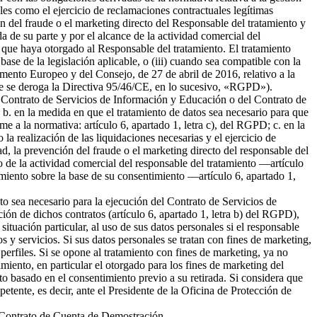
ales como el ejercicio de reclamaciones contractuales legítimas
 del fraude o el marketing directo del Responsable del tratamiento y
da de su parte y por el alcance de la actividad comercial del
 que haya otorgado al Responsable del tratamiento. El tratamiento
 base de la legislación aplicable, o (iii) cuando sea compatible con la
amento Europeo y del Consejo, de 27 de abril de 2016, relativo a la
l que se deroga la Directiva 95/46/CE, en lo sucesivo, «RGPD»).
del Contrato de Servicios de Información y Educación o del Contrato de
b. en la medida en que el tratamiento de datos sea necesario para que
me a la normativa: artículo 6, apartado 1, letra c), del RGPD; c. en la
la realización de las liquidaciones necesarias y el ejercicio de
 la prevención del fraude o el marketing directo del responsable del
to de la actividad comercial del responsable del tratamiento —artículo
tamiento sobre la base de su consentimiento —artículo 6, apartado 1,
nto sea necesario para la ejecución del Contrato de Servicios de
ión de dichos contratos (artículo 6, apartado 1, letra b) del RGPD),
tuación particular, al uso de sus datos personales si el responsable
s y servicios. Si sus datos personales se tratan con fines de marketing,
erfiles. Si se opone al tratamiento con fines de marketing, ya no
miento, en particular el otorgado para los fines de marketing del
nto basado en el consentimiento previo a su retirada. Si considera que
petente, es decir, ante el Presidente de la Oficina de Protección de
el Contrato de Cuenta de Demostración.