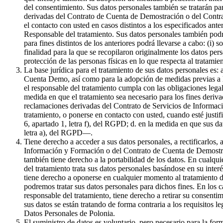
del consentimiento. Sus datos personales también se tratarán par
derivadas del Contrato de Cuenta de Demostración o del Contrat
el contacto con usted en casos distintos a los especificados ante
Responsable del tratamiento. Sus datos personales también podr
para fines distintos de los anteriores podrá llevarse a cabo: (i) 
finalidad para la que se recopilaron originalmente los datos pe
protección de las personas físicas en lo que respecta al tratami
La base jurídica para el tratamiento de sus datos personales es:
Cuenta Demo, así como para la adopción de medidas previas a la 
el responsable del tratamiento cumpla con las obligaciones legale
medida en que el tratamiento sea necesario para los fines derivad
reclamaciones derivadas del Contrato de Servicios de Informaci
tratamiento, o ponerse en contacto con usted, cuando esté justif
6, apartado 1, letra f), del RGPD; d. en la medida en que sus da
letra a), del RGPD—.
Tiene derecho a acceder a sus datos personales, a rectificarlos, 
Información y Formación o del Contrato de Cuenta de Demostració
también tiene derecho a la portabilidad de los datos. En cualqui
del tratamiento trata sus datos personales basándose en su inter
tiene derecho a oponerse en cualquier momento al tratamiento de
podremos tratar sus datos personales para dichos fines. En los c
responsable del tratamiento, tiene derecho a retirar su consenti
sus datos se están tratando de forma contraria a los requisitos l
Datos Personales de Polonia.
El suministro de datos es voluntario, pero necesario para la f