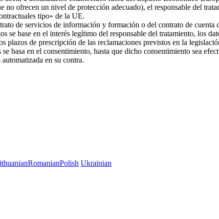
ue no ofrecen un nivel de protección adecuado), el responsable del trat
 contractuales tipo» de la UE.
trato de servicios de información y formación o del contrato de cuenta d
os se base en el interés legítimo del responsable del tratamiento, los da
 los plazos de prescripción de las reclamaciones previstos en la legislac
es se basa en el consentimiento, hasta que dicho consentimiento sea efec
es automatizada en su contra.
ithuanian
Romanian
Polish
Ukrainian