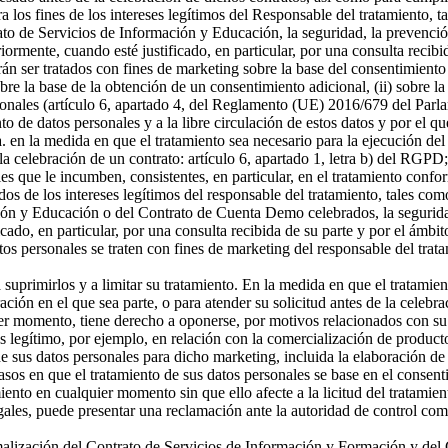
a los fines de los intereses legítimos del Responsable del tratamiento, t
o de Servicios de Información y Educación, la seguridad, la prevención
riormente, cuando esté justificado, en particular, por una consulta recibi
án ser tratados con fines de marketing sobre la base del consentimiento
sobre la base de la obtención de un consentimiento adicional, (ii) sobre la
rsonales (artículo 6, apartado 4, del Reglamento (UE) 2016/679 del Parl
ento de datos personales y a la libre circulación de estos datos y por e
 a. en la medida en que el tratamiento sea necesario para la ejecución 
celebración de un contrato: artículo 6, apartado 1, letra b) del RGPD; 
s que le incumben, consistentes, en particular, en el tratamiento confor
os de los intereses legítimos del responsable del tratamiento, tales como 
ón y Educación o del Contrato de Cuenta Demo celebrados, la seguridad,
icado, en particular, por una consulta recibida de su parte y por el ámbi
tos personales se traten con fines de marketing del responsable del tra
a suprimirlos y a limitar su tratamiento. En la medida en que el tratamie
n en el que sea parte, o para atender su solicitud antes de la celebrac
er momento, tiene derecho a oponerse, por motivos relacionados con su si
és legítimo, por ejemplo, en relación con la comercialización de producto
 sus datos personales para dicho marketing, incluida la elaboración de p
asos en que el tratamiento de sus datos personales se base en el consenti
miento en cualquier momento sin que ello afecte a la licitud del tratamie
egales, puede presentar una reclamación ante la autoridad de control com
ormalización del Contrato de Servicios de Información y Formación y d