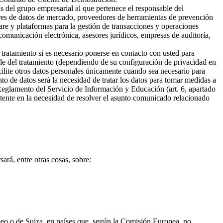
s del grupo empresarial al que pertenece el responsable del
ores de datos de mercado, proveedores de herramientas de prevención
are y plataformas para la gestión de transacciones y operaciones
omunicación electrónica, asesores jurídicos, empresas de auditoría,
 tratamiento si es necesario ponerse en contacto con usted para
ble del tratamiento (dependiendo de su configuración de privacidad en
cilite otros datos personales únicamente cuando sea necesario para
ento de datos será la necesidad de tratar los datos para tomar medidas a
 Reglamento del Servicio de Información y Educación (art. 6, apartado
sistente en la necesidad de resolver el asunto comunicado relacionado
ará, entre otras cosas, sobre:
opeo o de Suiza, en países que, según la Comisión Europea, no