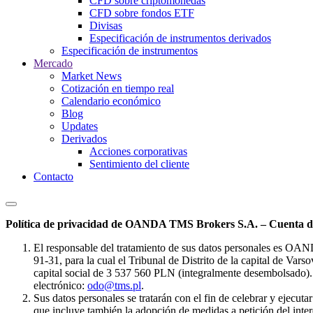
CFD sobre criptomonedas
CFD sobre fondos ETF
Divisas
Especificación de instrumentos derivados
Especificación de instrumentos
Mercado
Market News
Cotización en tiempo real
Calendario económico
Blog
Updates
Derivados
Acciones corporativas
Sentimiento del cliente
Contacto
Política de privacidad de OANDA TMS Brokers S.A. – Cuenta de
El responsable del tratamiento de sus datos personales es OA
91-31, para la cual el Tribunal de Distrito de la capital de Va
capital social de 3 537 560 PLN (integralmente desembolsado). 
electrónico:
odo@tms.pl
.
Sus datos personales se tratarán con el fin de celebrar y ejecut
que incluye también la adopción de medidas a petición del intere