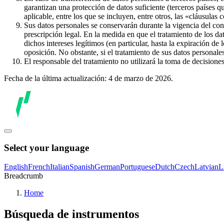
garantizan una protección de datos suficiente (terceros países q
aplicable, entre los que se incluyen, entre otros, las «cláusulas
Sus datos personales se conservarán durante la vigencia del con
prescripción legal. En la medida en que el tratamiento de los dat
dichos intereses legítimos (en particular, hasta la expiración de
oposición. No obstante, si el tratamiento de sus datos personal
El responsable del tratamiento no utilizará la toma de decision
Fecha de la última actualización: 4 de marzo de 2026.
Select your language
English
French
Italian
Spanish
German
Portuguese
Dutch
Czech
Latvian
L
Breadcrumb
Home
Búsqueda de instrumentos