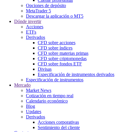
Cliente profesional
Opciones de depósito
MetaTrader 5
Descargar la aplicación o MT5
Dónde invertir
Acciones
ETFs
Derivados
CFD sobre acciones
CFD sobre índices
CFD sobre materias primas
CFD sobre criptomonedas
CFD sobre fondos ETF
Divisas
Especificación de instrumentos derivados
Especificación de instrumentos
Mercado
Market News
Cotización en tiempo real
Calendario económico
Blog
Updates
Derivados
Acciones corporativas
Sentimiento del cliente