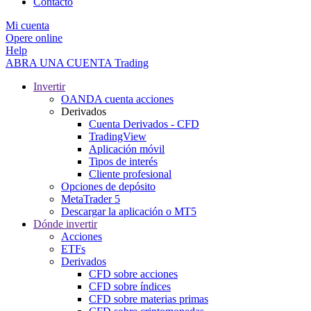
Contacto
Mi cuenta
Opere online
Help
ABRA UNA CUENTA
Trading
Invertir
OANDA cuenta acciones
Derivados
Cuenta Derivados - CFD
TradingView
Aplicación móvil
Tipos de interés
Cliente profesional
Opciones de depósito
MetaTrader 5
Descargar la aplicación o MT5
Dónde invertir
Acciones
ETFs
Derivados
CFD sobre acciones
CFD sobre índices
CFD sobre materias primas