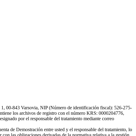
, 00-843 Varsovia, NIP (Número de identificación fiscal): 526-275-
, mantiene los archivos de registro con el número KRS: 0000204776,
esignado por el responsable del tratamiento mediante correo
uenta de Demostración entre usted y el responsable del tratamiento, lo
 con las obligaciones derivadas de la normativa relativa a la gestión