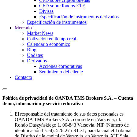
CFD sobre criptomonedas
CFD sobre fondos ETF
Divisas
Especificación de instrumentos derivados
Especificación de instrumentos
Mercado
Market News
Cotización en tiempo real
Calendario económico
Blog
Updates
Derivados
Acciones corporativas
Sentimiento del cliente
Contacto
Política de privacidad de OANDA TMS Brokers S.A. – Cuenta
demo, información y servicio educativo
El responsable del tratamiento de sus datos personales es
OANDA TMS Brokers S.A., con sede en Varsovia, ul.
Rondo Daszyńskiego 1, 00-843 Varsovia, NIP (Número de
identificación fiscal): 526-275-91-31, para la cual el Tribunal
de Distrito de la capital de Varsovia, en Varsovia, XIII Sala