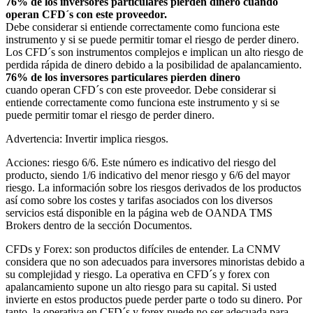
76% de los inversores particulares pierden dinero cuando
operan CFD´s con este proveedor.
Debe considerar si entiende correctamente como funciona este
instrumento y si se puede permitir tomar el riesgo de perder dinero.
Los CFD´s son instrumentos complejos e implican un alto riesgo de
perdida rápida de dinero debido a la posibilidad de apalancamiento.
76% de los inversores particulares pierden dinero
cuando operan CFD´s con este proveedor. Debe considerar si
entiende correctamente como funciona este instrumento y si se
puede permitir tomar el riesgo de perder dinero.
Advertencia: Invertir implica riesgos.
Acciones: riesgo 6/6. Este número es indicativo del riesgo del
producto, siendo 1/6 indicativo del menor riesgo y 6/6 del mayor
riesgo. La información sobre los riesgos derivados de los productos
así como sobre los costes y tarifas asociados con los diversos
servicios está disponible en la página web de OANDA TMS
Brokers dentro de la sección Documentos.
CFDs y Forex: son productos difíciles de entender. La CNMV
considera que no son adecuados para inversores minoristas debido a
su complejidad y riesgo. La operativa en CFD´s y forex con
apalancamiento supone un alto riesgo para su capital. Si usted
invierte en estos productos puede perder parte o todo su dinero. Por
tanto, la operativa en CFD´s y forex puede no ser adecuada para