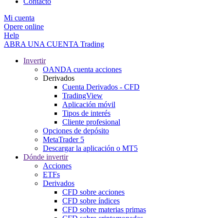
Contacto
Mi cuenta
Opere online
Help
ABRA UNA CUENTA
Trading
Invertir
OANDA cuenta acciones
Derivados
Cuenta Derivados - CFD
TradingView
Aplicación móvil
Tipos de interés
Cliente profesional
Opciones de depósito
MetaTrader 5
Descargar la aplicación o MT5
Dónde invertir
Acciones
ETFs
Derivados
CFD sobre acciones
CFD sobre índices
CFD sobre materias primas