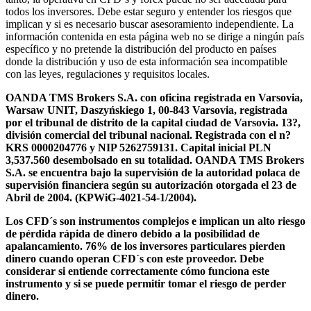
todos los inversores. Debe estar seguro y entender los riesgos que
implican y si es necesario buscar asesoramiento independiente. La
información contenida en esta página web no se dirige a ningún país
específico y no pretende la distribución del producto en países
donde la distribución y uso de esta información sea incompatible
con las leyes, regulaciones y requisitos locales.
OANDA TMS Brokers S.A. con oficina registrada en Varsovia,
Warsaw UNIT, Daszyńskiego 1, 00-843 Varsovia, registrada
por el tribunal de distrito de la capital ciudad de Varsovia. 13?,
división comercial del tribunal nacional. Registrada con el n?
KRS 0000204776 y NIP 5262759131. Capital inicial PLN
3,537.560 desembolsado en su totalidad. OANDA TMS Brokers
S.A. se encuentra bajo la supervisión de la autoridad polaca de
supervisión financiera según su autorización otorgada el 23 de
Abril de 2004. (KPWiG-4021-54-1/2004).
Los CFD´s son instrumentos complejos e implican un alto riesgo
de pérdida rápida de dinero debido a la posibilidad de
apalancamiento. 76% de los inversores particulares pierden
dinero cuando operan CFD´s con este proveedor. Debe
considerar si entiende correctamente cómo funciona este
instrumento y si se puede permitir tomar el riesgo de perder
dinero.