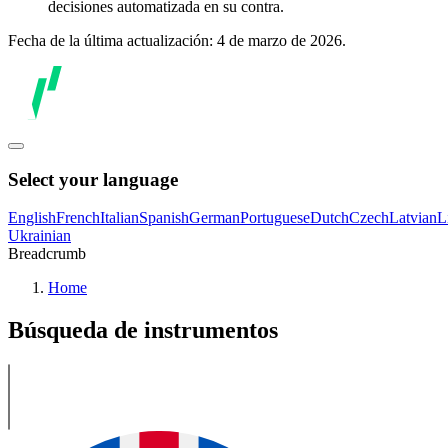
decisiones automatizada en su contra.
Fecha de la última actualización: 4 de marzo de 2026.
Select your language
English
French
Italian
Spanish
German
Portuguese
Dutch
Czech
Latvian
L
Ukrainian
Breadcrumb
Home
Búsqueda de instrumentos