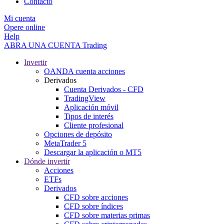
Contacto
Mi cuenta
Opere online
Help
ABRA UNA CUENTA
Trading
Invertir
OANDA cuenta acciones
Derivados
Cuenta Derivados - CFD
TradingView
Aplicación móvil
Tipos de interés
Cliente profesional
Opciones de depósito
MetaTrader 5
Descargar la aplicación o MT5
Dónde invertir
Acciones
ETFs
Derivados
CFD sobre acciones
CFD sobre índices
CFD sobre materias primas