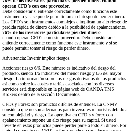
76% de los inversores particulares pierden dinero cuando
operan CFD´s con este proveedor.
Debe considerar si entiende correctamente como funciona este
instrumento y si se puede permitir tomar el riesgo de perder dinero.
Los CFD´s son instrumentos complejos e implican un alto riesgo de
perdida rápida de dinero debido a la posibilidad de apalancamiento.
76% de los inversores particulares pierden dinero
cuando operan CFD´s con este proveedor. Debe considerar si
entiende correctamente como funciona este instrumento y si se
puede permitir tomar el riesgo de perder dinero.
Advertencia: Invertir implica riesgos.
Acciones: riesgo 6/6. Este número es indicativo del riesgo del
producto, siendo 1/6 indicativo del menor riesgo y 6/6 del mayor
riesgo. La información sobre los riesgos derivados de los productos
así como sobre los costes y tarifas asociados con los diversos
servicios está disponible en la página web de OANDA TMS
Brokers dentro de la sección Documentos.
CFDs y Forex: son productos difíciles de entender. La CNMV
considera que no son adecuados para inversores minoristas debido a
su complejidad y riesgo. La operativa en CFD´s y forex con
apalancamiento supone un alto riesgo para su capital. Si usted
invierte en estos productos puede perder parte o todo su dinero. Por
tanto, la operativa en CFD´s y forex puede no ser adecuada para