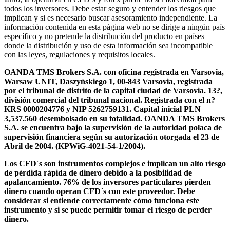
todos los inversores. Debe estar seguro y entender los riesgos que
implican y si es necesario buscar asesoramiento independiente. La
información contenida en esta página web no se dirige a ningún país
específico y no pretende la distribución del producto en países
donde la distribución y uso de esta información sea incompatible
con las leyes, regulaciones y requisitos locales.
OANDA TMS Brokers S.A. con oficina registrada en Varsovia,
Warsaw UNIT, Daszyńskiego 1, 00-843 Varsovia, registrada
por el tribunal de distrito de la capital ciudad de Varsovia. 13?,
división comercial del tribunal nacional. Registrada con el n?
KRS 0000204776 y NIP 5262759131. Capital inicial PLN
3,537.560 desembolsado en su totalidad. OANDA TMS Brokers
S.A. se encuentra bajo la supervisión de la autoridad polaca de
supervisión financiera según su autorización otorgada el 23 de
Abril de 2004. (KPWiG-4021-54-1/2004).
Los CFD´s son instrumentos complejos e implican un alto riesgo
de pérdida rápida de dinero debido a la posibilidad de
apalancamiento. 76% de los inversores particulares pierden
dinero cuando operan CFD´s con este proveedor. Debe
considerar si entiende correctamente cómo funciona este
instrumento y si se puede permitir tomar el riesgo de perder
dinero.