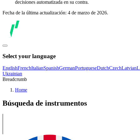
decisiones automatizada en su contra.
Fecha de la última actualización: 4 de marzo de 2026.
Select your language
English
French
Italian
Spanish
German
Portuguese
Dutch
Czech
Latvian
L
Ukrainian
Breadcrumb
Home
Búsqueda de instrumentos