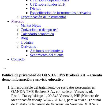
CFD sobre criptomonedas
CFD sobre fondos ETF
Divisas
Especificación de instrumentos derivados
Especificación de instrumentos
Mercado
Market News
Cotización en tiempo real
Calendario económico
Blog
Updates
Derivados
Acciones corporativas
Sentimiento del cliente
Contacto
Política de privacidad de OANDA TMS Brokers S.A. – Cuenta
demo, información y servicio educativo
El responsable del tratamiento de sus datos personales es
OANDA TMS Brokers S.A., con sede en Varsovia, ul.
Rondo Daszyńskiego 1, 00-843 Varsovia, NIP (Número de
identificación fiscal): 526-275-91-31, para la cual el Tribunal
de Distrito de la capital de Varsovia, en Varsovia, XIII Sala