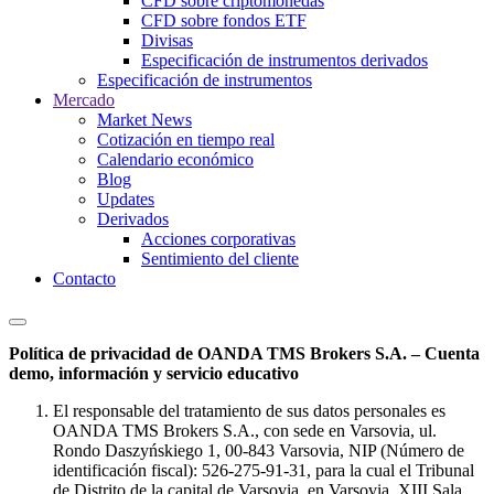
CFD sobre criptomonedas
CFD sobre fondos ETF
Divisas
Especificación de instrumentos derivados
Especificación de instrumentos
Mercado
Market News
Cotización en tiempo real
Calendario económico
Blog
Updates
Derivados
Acciones corporativas
Sentimiento del cliente
Contacto
Política de privacidad de OANDA TMS Brokers S.A. – Cuenta
demo, información y servicio educativo
El responsable del tratamiento de sus datos personales es
OANDA TMS Brokers S.A., con sede en Varsovia, ul.
Rondo Daszyńskiego 1, 00-843 Varsovia, NIP (Número de
identificación fiscal): 526-275-91-31, para la cual el Tribunal
de Distrito de la capital de Varsovia, en Varsovia, XIII Sala