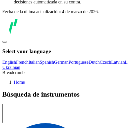
decisiones automatizada en su contra.
Fecha de la última actualización: 4 de marzo de 2026.
Select your language
English
French
Italian
Spanish
German
Portuguese
Dutch
Czech
Latvian
L
Ukrainian
Breadcrumb
Home
Búsqueda de instrumentos