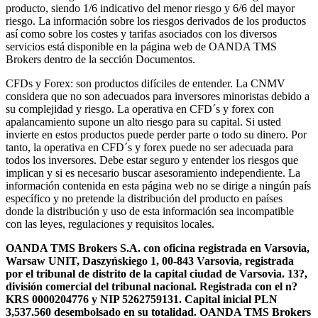
producto, siendo 1/6 indicativo del menor riesgo y 6/6 del mayor
riesgo. La información sobre los riesgos derivados de los productos
así como sobre los costes y tarifas asociados con los diversos
servicios está disponible en la página web de OANDA TMS
Brokers dentro de la sección Documentos.
CFDs y Forex: son productos difíciles de entender. La CNMV
considera que no son adecuados para inversores minoristas debido a
su complejidad y riesgo. La operativa en CFD´s y forex con
apalancamiento supone un alto riesgo para su capital. Si usted
invierte en estos productos puede perder parte o todo su dinero. Por
tanto, la operativa en CFD´s y forex puede no ser adecuada para
todos los inversores. Debe estar seguro y entender los riesgos que
implican y si es necesario buscar asesoramiento independiente. La
información contenida en esta página web no se dirige a ningún país
específico y no pretende la distribución del producto en países
donde la distribución y uso de esta información sea incompatible
con las leyes, regulaciones y requisitos locales.
OANDA TMS Brokers S.A. con oficina registrada en Varsovia,
Warsaw UNIT, Daszyńskiego 1, 00-843 Varsovia, registrada
por el tribunal de distrito de la capital ciudad de Varsovia. 13?,
división comercial del tribunal nacional. Registrada con el n?
KRS 0000204776 y NIP 5262759131. Capital inicial PLN
3,537.560 desembolsado en su totalidad. OANDA TMS Brokers