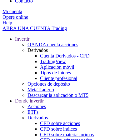
Contacto
Mi cuenta
Opere online
Help
ABRA UNA CUENTA
Trading
Invertir
OANDA cuenta acciones
Derivados
Cuenta Derivados - CFD
TradingView
Aplicación móvil
Tipos de interés
Cliente profesional
Opciones de depósito
MetaTrader 5
Descargar la aplicación o MT5
Dónde invertir
Acciones
ETFs
Derivados
CFD sobre acciones
CFD sobre índices
CFD sobre materias primas