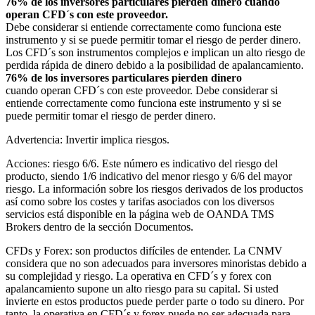
76% de los inversores particulares pierden dinero cuando
operan CFD´s con este proveedor.
Debe considerar si entiende correctamente como funciona este
instrumento y si se puede permitir tomar el riesgo de perder dinero.
Los CFD´s son instrumentos complejos e implican un alto riesgo de
perdida rápida de dinero debido a la posibilidad de apalancamiento.
76% de los inversores particulares pierden dinero
cuando operan CFD´s con este proveedor. Debe considerar si
entiende correctamente como funciona este instrumento y si se
puede permitir tomar el riesgo de perder dinero.
Advertencia: Invertir implica riesgos.
Acciones: riesgo 6/6. Este número es indicativo del riesgo del
producto, siendo 1/6 indicativo del menor riesgo y 6/6 del mayor
riesgo. La información sobre los riesgos derivados de los productos
así como sobre los costes y tarifas asociados con los diversos
servicios está disponible en la página web de OANDA TMS
Brokers dentro de la sección Documentos.
CFDs y Forex: son productos difíciles de entender. La CNMV
considera que no son adecuados para inversores minoristas debido a
su complejidad y riesgo. La operativa en CFD´s y forex con
apalancamiento supone un alto riesgo para su capital. Si usted
invierte en estos productos puede perder parte o todo su dinero. Por
tanto, la operativa en CFD´s y forex puede no ser adecuada para