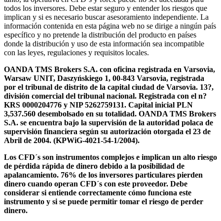
todos los inversores. Debe estar seguro y entender los riesgos que
implican y si es necesario buscar asesoramiento independiente. La
información contenida en esta página web no se dirige a ningún país
específico y no pretende la distribución del producto en países
donde la distribución y uso de esta información sea incompatible
con las leyes, regulaciones y requisitos locales.
OANDA TMS Brokers S.A. con oficina registrada en Varsovia,
Warsaw UNIT, Daszyńskiego 1, 00-843 Varsovia, registrada
por el tribunal de distrito de la capital ciudad de Varsovia. 13?,
división comercial del tribunal nacional. Registrada con el n?
KRS 0000204776 y NIP 5262759131. Capital inicial PLN
3,537.560 desembolsado en su totalidad. OANDA TMS Brokers
S.A. se encuentra bajo la supervisión de la autoridad polaca de
supervisión financiera según su autorización otorgada el 23 de
Abril de 2004. (KPWiG-4021-54-1/2004).
Los CFD´s son instrumentos complejos e implican un alto riesgo
de pérdida rápida de dinero debido a la posibilidad de
apalancamiento. 76% de los inversores particulares pierden
dinero cuando operan CFD´s con este proveedor. Debe
considerar si entiende correctamente cómo funciona este
instrumento y si se puede permitir tomar el riesgo de perder
dinero.