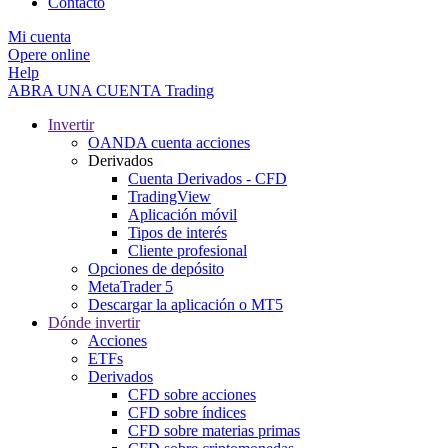
Contacto
Mi cuenta
Opere online
Help
ABRA UNA CUENTA
Trading
Invertir
OANDA cuenta acciones
Derivados
Cuenta Derivados - CFD
TradingView
Aplicación móvil
Tipos de interés
Cliente profesional
Opciones de depósito
MetaTrader 5
Descargar la aplicación o MT5
Dónde invertir
Acciones
ETFs
Derivados
CFD sobre acciones
CFD sobre índices
CFD sobre materias primas