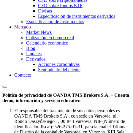
CFD sobre criptomonedas
CFD sobre fondos ETF
Divisas
Especificación de instrumentos derivados
Especificación de instrumentos
Mercado
Market News
Cotización en tiempo real
Calendario económico
Blog
Updates
Derivados
Acciones corporativas
Sentimiento del cliente
Contacto
Política de privacidad de OANDA TMS Brokers S.A. – Cuenta
demo, información y servicio educativo
El responsable del tratamiento de sus datos personales es
OANDA TMS Brokers S.A., con sede en Varsovia, ul.
Rondo Daszyńskiego 1, 00-843 Varsovia, NIP (Número de
identificación fiscal): 526-275-91-31, para la cual el Tribunal
de Distrito de la capital de Varsovia, en Varsovia, XIII Sala