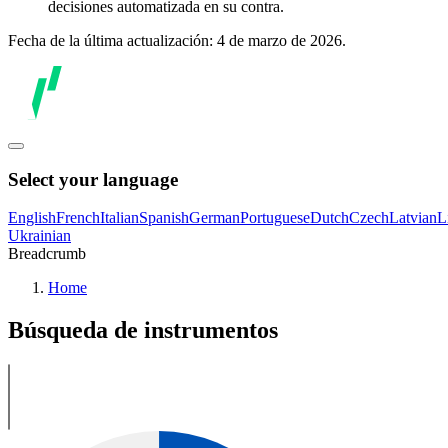
decisiones automatizada en su contra.
Fecha de la última actualización: 4 de marzo de 2026.
Select your language
English
French
Italian
Spanish
German
Portuguese
Dutch
Czech
Latvian
L
Ukrainian
Breadcrumb
Home
Búsqueda de instrumentos