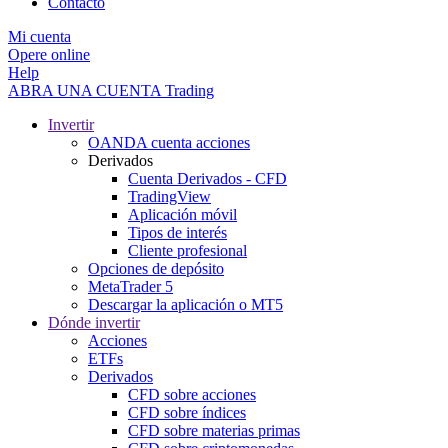
Contacto
Mi cuenta
Opere online
Help
ABRA UNA CUENTA
Trading
Invertir
OANDA cuenta acciones
Derivados
Cuenta Derivados - CFD
TradingView
Aplicación móvil
Tipos de interés
Cliente profesional
Opciones de depósito
MetaTrader 5
Descargar la aplicación o MT5
Dónde invertir
Acciones
ETFs
Derivados
CFD sobre acciones
CFD sobre índices
CFD sobre materias primas