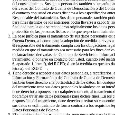
del consentimiento. Sus datos personales también se tratarán par
derivadas del Contrato de Cuenta de Demostración o del Contrat
el contacto con usted en casos distintos a los especificados ante
Responsable del tratamiento. Sus datos personales también podr
para fines distintos de los anteriores podrá llevarse a cabo: (i) 
finalidad para la que se recopilaron originalmente los datos pe
protección de las personas físicas en lo que respecta al tratami
La base jurídica para el tratamiento de sus datos personales es:
Cuenta Demo, así como para la adopción de medidas previas a la 
el responsable del tratamiento cumpla con las obligaciones legale
medida en que el tratamiento sea necesario para los fines derivad
reclamaciones derivadas del Contrato de Servicios de Informaci
tratamiento, o ponerse en contacto con usted, cuando esté justif
6, apartado 1, letra f), del RGPD; d. en la medida en que sus da
letra a), del RGPD—.
Tiene derecho a acceder a sus datos personales, a rectificarlos, 
Información y Formación o del Contrato de Cuenta de Demostració
también tiene derecho a la portabilidad de los datos. En cualqui
del tratamiento trata sus datos personales basándose en su inter
tiene derecho a oponerse en cualquier momento al tratamiento de
podremos tratar sus datos personales para dichos fines. En los c
responsable del tratamiento, tiene derecho a retirar su consenti
sus datos se están tratando de forma contraria a los requisitos l
Datos Personales de Polonia.
El suministro de datos es voluntario, pero necesario para la f