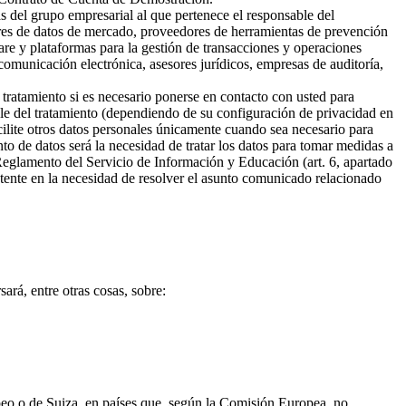
s del grupo empresarial al que pertenece el responsable del
ores de datos de mercado, proveedores de herramientas de prevención
are y plataformas para la gestión de transacciones y operaciones
omunicación electrónica, asesores jurídicos, empresas de auditoría,
 tratamiento si es necesario ponerse en contacto con usted para
ble del tratamiento (dependiendo de su configuración de privacidad en
cilite otros datos personales únicamente cuando sea necesario para
ento de datos será la necesidad de tratar los datos para tomar medidas a
 Reglamento del Servicio de Información y Educación (art. 6, apartado
sistente en la necesidad de resolver el asunto comunicado relacionado
ará, entre otras cosas, sobre:
opeo o de Suiza, en países que, según la Comisión Europea, no