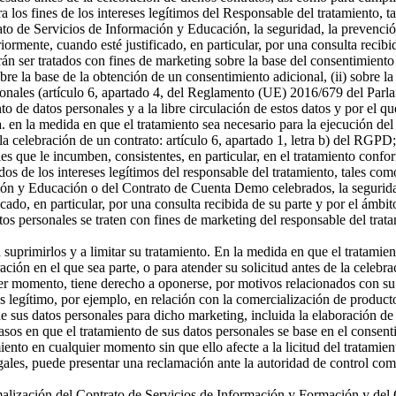
a los fines de los intereses legítimos del Responsable del tratamiento, t
o de Servicios de Información y Educación, la seguridad, la prevención
riormente, cuando esté justificado, en particular, por una consulta recibi
án ser tratados con fines de marketing sobre la base del consentimiento
sobre la base de la obtención de un consentimiento adicional, (ii) sobre la
rsonales (artículo 6, apartado 4, del Reglamento (UE) 2016/679 del Parl
ento de datos personales y a la libre circulación de estos datos y por e
 a. en la medida en que el tratamiento sea necesario para la ejecución 
celebración de un contrato: artículo 6, apartado 1, letra b) del RGPD; 
s que le incumben, consistentes, en particular, en el tratamiento confor
os de los intereses legítimos del responsable del tratamiento, tales como 
ón y Educación o del Contrato de Cuenta Demo celebrados, la seguridad,
icado, en particular, por una consulta recibida de su parte y por el ámbi
tos personales se traten con fines de marketing del responsable del tra
a suprimirlos y a limitar su tratamiento. En la medida en que el tratamie
n en el que sea parte, o para atender su solicitud antes de la celebrac
er momento, tiene derecho a oponerse, por motivos relacionados con su si
és legítimo, por ejemplo, en relación con la comercialización de producto
 sus datos personales para dicho marketing, incluida la elaboración de p
asos en que el tratamiento de sus datos personales se base en el consenti
miento en cualquier momento sin que ello afecte a la licitud del tratamie
egales, puede presentar una reclamación ante la autoridad de control com
ormalización del Contrato de Servicios de Información y Formación y d