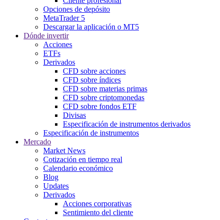
Cliente profesional
Opciones de depósito
MetaTrader 5
Descargar la aplicación o MT5
Dónde invertir
Acciones
ETFs
Derivados
CFD sobre acciones
CFD sobre índices
CFD sobre materias primas
CFD sobre criptomonedas
CFD sobre fondos ETF
Divisas
Especificación de instrumentos derivados
Especificación de instrumentos
Mercado
Market News
Cotización en tiempo real
Calendario económico
Blog
Updates
Derivados
Acciones corporativas
Sentimiento del cliente