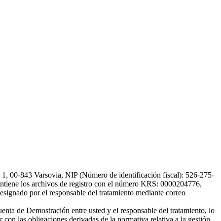
, 00-843 Varsovia, NIP (Número de identificación fiscal): 526-275-
, mantiene los archivos de registro con el número KRS: 0000204776,
esignado por el responsable del tratamiento mediante correo
uenta de Demostración entre usted y el responsable del tratamiento, lo
 con las obligaciones derivadas de la normativa relativa a la gestión