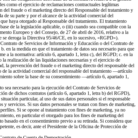
ales como el ejercicio de reclamaciones contractuales legítimas
 del fraude o el marketing directo del Responsable del tratamiento y
da de su parte y por el alcance de la actividad comercial del
 que haya otorgado al Responsable del tratamiento. El tratamiento
 base de la legislación aplicable, o (iii) cuando sea compatible con la
amento Europeo y del Consejo, de 27 de abril de 2016, relativo a la
l que se deroga la Directiva 95/46/CE, en lo sucesivo, «RGPD»).
del Contrato de Servicios de Información y Educación o del Contrato de
b. en la medida en que el tratamiento de datos sea necesario para que
me a la normativa: artículo 6, apartado 1, letra c), del RGPD; c. en la
la realización de las liquidaciones necesarias y el ejercicio de
 la prevención del fraude o el marketing directo del responsable del
to de la actividad comercial del responsable del tratamiento —artículo
tamiento sobre la base de su consentimiento —artículo 6, apartado 1,
nto sea necesario para la ejecución del Contrato de Servicios de
ión de dichos contratos (artículo 6, apartado 1, letra b) del RGPD),
tuación particular, al uso de sus datos personales si el responsable
s y servicios. Si sus datos personales se tratan con fines de marketing,
erfiles. Si se opone al tratamiento con fines de marketing, ya no
miento, en particular el otorgado para los fines de marketing del
nto basado en el consentimiento previo a su retirada. Si considera que
petente, es decir, ante el Presidente de la Oficina de Protección de
el Contrato de Cuenta de Demostración.