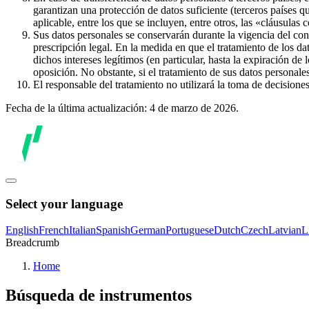
garantizan una protección de datos suficiente (terceros países q
aplicable, entre los que se incluyen, entre otros, las «cláusulas
Sus datos personales se conservarán durante la vigencia del con
prescripción legal. En la medida en que el tratamiento de los dat
dichos intereses legítimos (en particular, hasta la expiración de
oposición. No obstante, si el tratamiento de sus datos personal
El responsable del tratamiento no utilizará la toma de decision
Fecha de la última actualización: 4 de marzo de 2026.
Select your language
English
French
Italian
Spanish
German
Portuguese
Dutch
Czech
Latvian
L
Breadcrumb
Home
Búsqueda de instrumentos