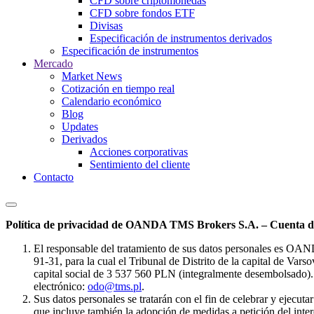
CFD sobre criptomonedas
CFD sobre fondos ETF
Divisas
Especificación de instrumentos derivados
Especificación de instrumentos
Mercado
Market News
Cotización en tiempo real
Calendario económico
Blog
Updates
Derivados
Acciones corporativas
Sentimiento del cliente
Contacto
Política de privacidad de OANDA TMS Brokers S.A. – Cuenta de
El responsable del tratamiento de sus datos personales es OA
91-31, para la cual el Tribunal de Distrito de la capital de Va
capital social de 3 537 560 PLN (integralmente desembolsado). 
electrónico:
odo@tms.pl
.
Sus datos personales se tratarán con el fin de celebrar y ejecut
que incluye también la adopción de medidas a petición del intere