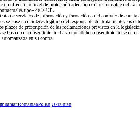
ue no ofrecen un nivel de protección adecuado), el responsable del trat
 contractuales tipo» de la UE.
trato de servicios de información y formación o del contrato de cuenta d
os se base en el interés legítimo del responsable del tratamiento, los da
 los plazos de prescripción de las reclamaciones previstos en la legislac
es se basa en el consentimiento, hasta que dicho consentimiento sea efec
es automatizada en su contra.
ithuanian
Romanian
Polish
Ukrainian