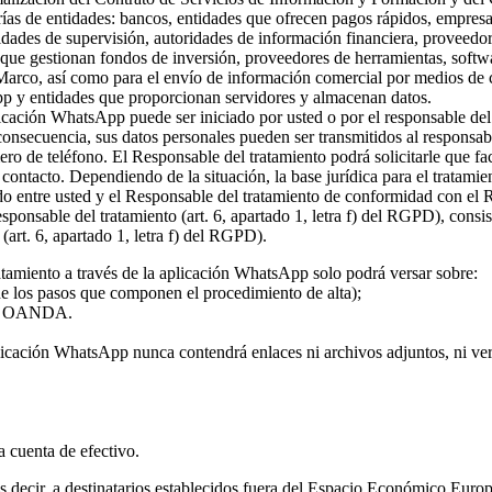
rías de entidades: bancos, entidades que ofrecen pagos rápidos, empresa
ridades de supervisión, autoridades de información financiera, proveed
s que gestionan fondos de inversión, proveedores de herramientas, softw
 Marco, así como para el envío de información comercial por medios de c
pp y entidades que proporcionan servidores y almacenan datos.
plicación WhatsApp puede ser iniciado por usted o por el responsable del
 consecuencia, sus datos personales pueden ser transmitidos al responsa
ro de teléfono. El Responsable del tratamiento podrá solicitarle que fa
l contacto. Dependiendo de la situación, la base jurídica para el tratami
rdo entre usted y el Responsable del tratamiento de conformidad con el
 responsable del tratamiento (art. 6, apartado 1, letra f) del RGPD), con
(art. 6, apartado 1, letra f) del RGPD).
atamiento a través de la aplicación WhatsApp solo podrá versar sobre:
 de los pasos que componen el procedimiento de alta);
o de OANDA.
licación WhatsApp nunca contendrá enlaces ni archivos adjuntos, ni vers
la cuenta de efectivo.
 es decir, a destinatarios establecidos fuera del Espacio Económico Eur