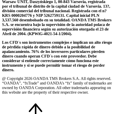
Warsaw UNIT, Daszyńskiego 1, 00-843 Varsovia, registrada
por el tribunal de distrito de la capital ciudad de Varsovia. 13?,
división comercial del tribunal nacional. Registrada con el n?
KRS 0000204776 y NIP 5262759131. Capital inicial PLN
3,537.560 desembolsado en su totalidad. OANDA TMS Brokers
S.A. se encuentra bajo la supervisión de la autoridad polaca de
supervisión financiera según su autorización otorgada el 23 de
Abril de 2004. (KPWiG-4021-54-1/2004).
Los CFD´s son instrumentos complejos e implican un alto riesgo
de pérdida rápida de dinero debido a la posibilidad de
apalancamiento. 76% de los inversores particulares pierden
dinero cuando operan CFD´s con este proveedor. Debe
considerar si entiende correctamente cómo funciona este
instrumento y si se puede permitir tomar el riesgo de perder
dinero.
@ Copyright 2026 OANDA TMS Brokers S.A. All rights reserved.
“OANDA”, “fxTrade” and OANDA’s “fx” family of trademarks are
owned by OANDA Corporation. All other trademarks appearing on
this website are the property of their respective owner.