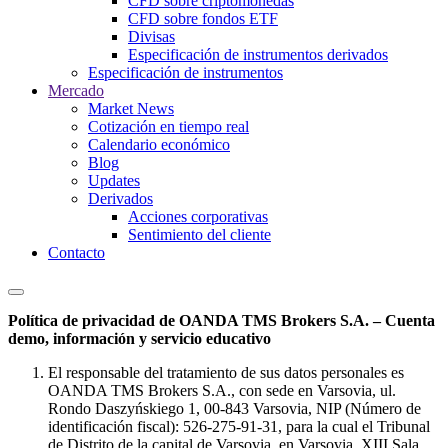
CFD sobre criptomonedas
CFD sobre fondos ETF
Divisas
Especificación de instrumentos derivados
Especificación de instrumentos
Mercado
Market News
Cotización en tiempo real
Calendario económico
Blog
Updates
Derivados
Acciones corporativas
Sentimiento del cliente
Contacto
Política de privacidad de OANDA TMS Brokers S.A. – Cuenta
demo, información y servicio educativo
El responsable del tratamiento de sus datos personales es
OANDA TMS Brokers S.A., con sede en Varsovia, ul.
Rondo Daszyńskiego 1, 00-843 Varsovia, NIP (Número de
identificación fiscal): 526-275-91-31, para la cual el Tribunal
de Distrito de la capital de Varsovia, en Varsovia, XIII Sala