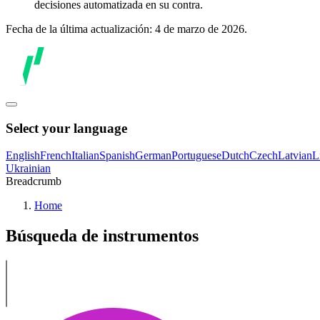
decisiones automatizada en su contra.
Fecha de la última actualización: 4 de marzo de 2026.
Select your language
English
French
Italian
Spanish
German
Portuguese
Dutch
Czech
Latvian
L
Ukrainian
Breadcrumb
Home
Búsqueda de instrumentos