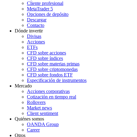
Cliente profesional
MetaTrader 5
Opciones de depósito
Descargar
Contacto
Dónde invertir
Divisas
Acciones
ETFs
CFD sobre acciones
CFD sobre índices
CFD sobre materias primas
CFD sobre criptomonedas
CFD sobre fondos ETF
Especificación de instrumentos
Mercado
Acciones corporativas
Cotización en tiempo real
Rollovers
Market news
Client sentiment
Quiénes somos
OANDA Group
Career
Otros