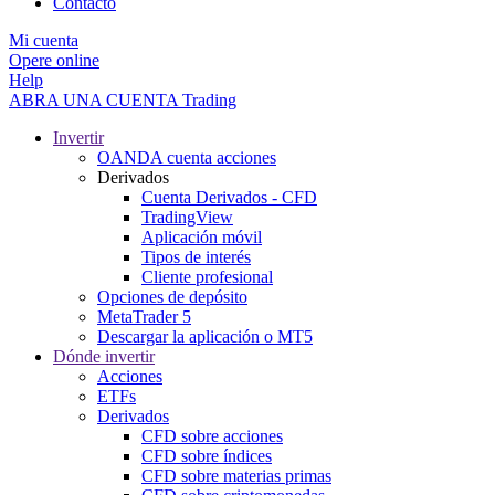
Contacto
Mi cuenta
Opere online
Help
ABRA UNA CUENTA
Trading
Invertir
OANDA cuenta acciones
Derivados
Cuenta Derivados - CFD
TradingView
Aplicación móvil
Tipos de interés
Cliente profesional
Opciones de depósito
MetaTrader 5
Descargar la aplicación o MT5
Dónde invertir
Acciones
ETFs
Derivados
CFD sobre acciones
CFD sobre índices
CFD sobre materias primas