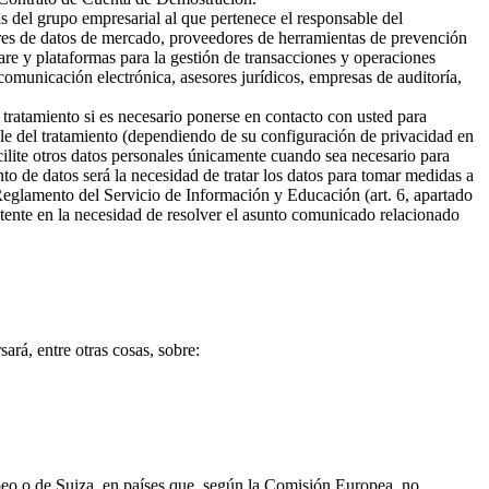
s del grupo empresarial al que pertenece el responsable del
ores de datos de mercado, proveedores de herramientas de prevención
are y plataformas para la gestión de transacciones y operaciones
omunicación electrónica, asesores jurídicos, empresas de auditoría,
 tratamiento si es necesario ponerse en contacto con usted para
ble del tratamiento (dependiendo de su configuración de privacidad en
cilite otros datos personales únicamente cuando sea necesario para
ento de datos será la necesidad de tratar los datos para tomar medidas a
 Reglamento del Servicio de Información y Educación (art. 6, apartado
sistente en la necesidad de resolver el asunto comunicado relacionado
ará, entre otras cosas, sobre:
opeo o de Suiza, en países que, según la Comisión Europea, no