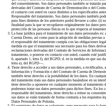
del consentimiento. Sus datos personales también se tratarán par
derivadas del Contrato de Cuenta de Demostración o del Contrat
el contacto con usted en casos distintos a los especificados ante
Responsable del tratamiento. Sus datos personales también podr
para fines distintos de los anteriores podrá llevarse a cabo: (i) 
finalidad para la que se recopilaron originalmente los datos pe
protección de las personas físicas en lo que respecta al tratami
La base jurídica para el tratamiento de sus datos personales es:
Cuenta Demo, así como para la adopción de medidas previas a la 
el responsable del tratamiento cumpla con las obligaciones legale
medida en que el tratamiento sea necesario para los fines derivad
reclamaciones derivadas del Contrato de Servicios de Informaci
tratamiento, o ponerse en contacto con usted, cuando esté justif
6, apartado 1, letra f), del RGPD; d. en la medida en que sus da
letra a), del RGPD—.
Tiene derecho a acceder a sus datos personales, a rectificarlos, 
Información y Formación o del Contrato de Cuenta de Demostració
también tiene derecho a la portabilidad de los datos. En cualqui
del tratamiento trata sus datos personales basándose en su inter
tiene derecho a oponerse en cualquier momento al tratamiento de
podremos tratar sus datos personales para dichos fines. En los c
responsable del tratamiento, tiene derecho a retirar su consenti
sus datos se están tratando de forma contraria a los requisitos l
Datos Personales de Polonia.
El suministro de datos es voluntario, pero necesario para la f