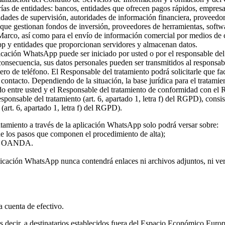
rías de entidades: bancos, entidades que ofrecen pagos rápidos, empresa
ridades de supervisión, autoridades de información financiera, proveed
s que gestionan fondos de inversión, proveedores de herramientas, softw
 Marco, así como para el envío de información comercial por medios de c
pp y entidades que proporcionan servidores y almacenan datos.
plicación WhatsApp puede ser iniciado por usted o por el responsable del
 consecuencia, sus datos personales pueden ser transmitidos al responsa
ro de teléfono. El Responsable del tratamiento podrá solicitarle que fa
l contacto. Dependiendo de la situación, la base jurídica para el tratami
rdo entre usted y el Responsable del tratamiento de conformidad con el
 responsable del tratamiento (art. 6, apartado 1, letra f) del RGPD), con
(art. 6, apartado 1, letra f) del RGPD).
atamiento a través de la aplicación WhatsApp solo podrá versar sobre:
 de los pasos que componen el procedimiento de alta);
o de OANDA.
licación WhatsApp nunca contendrá enlaces ni archivos adjuntos, ni vers
la cuenta de efectivo.
 es decir, a destinatarios establecidos fuera del Espacio Económico Eur