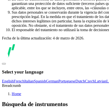
garantizan una protección de datos suficiente (terceros países q
aplicable, entre los que se incluyen, entre otros, las «cláusulas
Sus datos personales se conservarán durante la vigencia del con
prescripción legal. En la medida en que el tratamiento de los dat
dichos intereses legítimos (en particular, hasta la expiración de
oposición. No obstante, si el tratamiento de sus datos personal
El responsable del tratamiento no utilizará la toma de decision
Fecha de la última actualización: 4 de marzo de 2026.
Select your language
English
French
Italian
Spanish
German
Portuguese
Dutch
Czech
Latvian
L
Breadcrumb
Home
Búsqueda de instrumentos