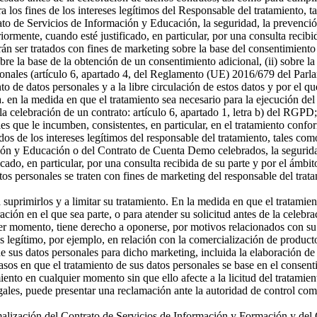
a los fines de los intereses legítimos del Responsable del tratamiento, t
o de Servicios de Información y Educación, la seguridad, la prevención
riormente, cuando esté justificado, en particular, por una consulta recibi
án ser tratados con fines de marketing sobre la base del consentimiento
sobre la base de la obtención de un consentimiento adicional, (ii) sobre la
rsonales (artículo 6, apartado 4, del Reglamento (UE) 2016/679 del Parl
ento de datos personales y a la libre circulación de estos datos y por e
 a. en la medida en que el tratamiento sea necesario para la ejecución 
celebración de un contrato: artículo 6, apartado 1, letra b) del RGPD; 
s que le incumben, consistentes, en particular, en el tratamiento confor
os de los intereses legítimos del responsable del tratamiento, tales como 
ón y Educación o del Contrato de Cuenta Demo celebrados, la seguridad,
icado, en particular, por una consulta recibida de su parte y por el ámbi
tos personales se traten con fines de marketing del responsable del tra
a suprimirlos y a limitar su tratamiento. En la medida en que el tratamie
n en el que sea parte, o para atender su solicitud antes de la celebrac
er momento, tiene derecho a oponerse, por motivos relacionados con su si
és legítimo, por ejemplo, en relación con la comercialización de producto
 sus datos personales para dicho marketing, incluida la elaboración de p
asos en que el tratamiento de sus datos personales se base en el consenti
miento en cualquier momento sin que ello afecte a la licitud del tratamie
egales, puede presentar una reclamación ante la autoridad de control com
ormalización del Contrato de Servicios de Información y Formación y d