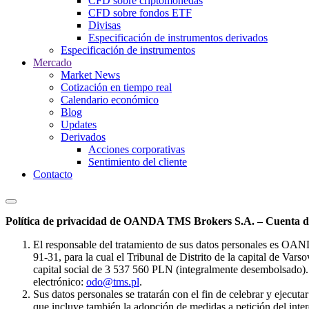
CFD sobre criptomonedas
CFD sobre fondos ETF
Divisas
Especificación de instrumentos derivados
Especificación de instrumentos
Mercado
Market News
Cotización en tiempo real
Calendario económico
Blog
Updates
Derivados
Acciones corporativas
Sentimiento del cliente
Contacto
Política de privacidad de OANDA TMS Brokers S.A. – Cuenta de
El responsable del tratamiento de sus datos personales es OA
91-31, para la cual el Tribunal de Distrito de la capital de Va
capital social de 3 537 560 PLN (integralmente desembolsado). 
electrónico:
odo@tms.pl
.
Sus datos personales se tratarán con el fin de celebrar y ejecut
que incluye también la adopción de medidas a petición del intere