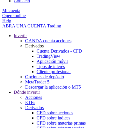
Contacto
Mi cuenta
Opere online
Help
ABRA UNA CUENTA
Trading
Invertir
OANDA cuenta acciones
Derivados
Cuenta Derivados - CFD
TradingView
Aplicación móvil
Tipos de interés
Cliente profesional
Opciones de depósito
MetaTrader 5
Descargar la aplicación o MT5
Dónde invertir
Acciones
ETFs
Derivados
CFD sobre acciones
CFD sobre índices
CFD sobre materias primas