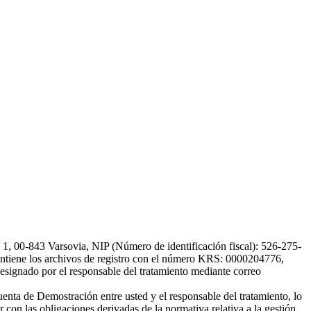
, 00-843 Varsovia, NIP (Número de identificación fiscal): 526-275-
, mantiene los archivos de registro con el número KRS: 0000204776,
esignado por el responsable del tratamiento mediante correo
uenta de Demostración entre usted y el responsable del tratamiento, lo
 con las obligaciones derivadas de la normativa relativa a la gestión