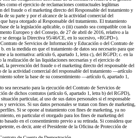
ales como el ejercicio de reclamaciones contractuales legítimas
 del fraude o el marketing directo del Responsable del tratamiento y
da de su parte y por el alcance de la actividad comercial del
 que haya otorgado al Responsable del tratamiento. El tratamiento
 base de la legislación aplicable, o (iii) cuando sea compatible con la
amento Europeo y del Consejo, de 27 de abril de 2016, relativo a la
l que se deroga la Directiva 95/46/CE, en lo sucesivo, «RGPD»).
del Contrato de Servicios de Información y Educación o del Contrato de
b. en la medida en que el tratamiento de datos sea necesario para que
me a la normativa: artículo 6, apartado 1, letra c), del RGPD; c. en la
la realización de las liquidaciones necesarias y el ejercicio de
 la prevención del fraude o el marketing directo del responsable del
to de la actividad comercial del responsable del tratamiento —artículo
tamiento sobre la base de su consentimiento —artículo 6, apartado 1,
nto sea necesario para la ejecución del Contrato de Servicios de
ión de dichos contratos (artículo 6, apartado 1, letra b) del RGPD),
tuación particular, al uso de sus datos personales si el responsable
s y servicios. Si sus datos personales se tratan con fines de marketing,
erfiles. Si se opone al tratamiento con fines de marketing, ya no
miento, en particular el otorgado para los fines de marketing del
nto basado en el consentimiento previo a su retirada. Si considera que
petente, es decir, ante el Presidente de la Oficina de Protección de
el Contrato de Cuenta de Demostración.