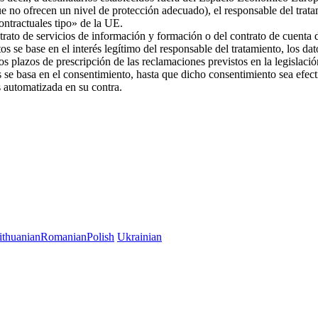
ue no ofrecen un nivel de protección adecuado), el responsable del trat
 contractuales tipo» de la UE.
trato de servicios de información y formación o del contrato de cuenta d
os se base en el interés legítimo del responsable del tratamiento, los da
 los plazos de prescripción de las reclamaciones previstos en la legislac
es se basa en el consentimiento, hasta que dicho consentimiento sea efec
es automatizada en su contra.
ithuanian
Romanian
Polish
Ukrainian