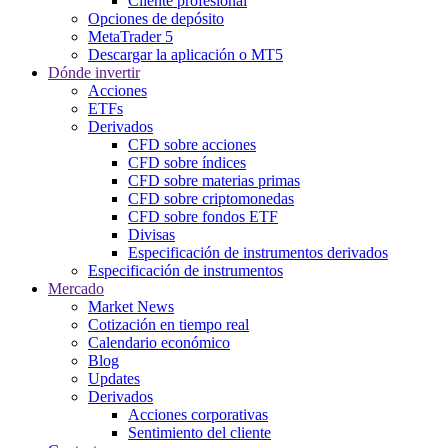
Cliente profesional
Opciones de depósito
MetaTrader 5
Descargar la aplicación o MT5
Dónde invertir
Acciones
ETFs
Derivados
CFD sobre acciones
CFD sobre índices
CFD sobre materias primas
CFD sobre criptomonedas
CFD sobre fondos ETF
Divisas
Especificación de instrumentos derivados
Especificación de instrumentos
Mercado
Market News
Cotización en tiempo real
Calendario económico
Blog
Updates
Derivados
Acciones corporativas
Sentimiento del cliente