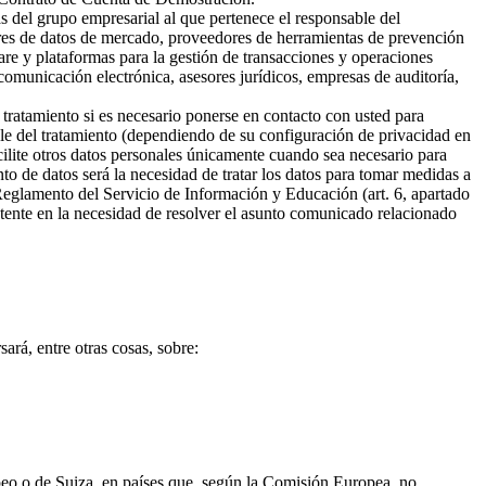
s del grupo empresarial al que pertenece el responsable del
ores de datos de mercado, proveedores de herramientas de prevención
are y plataformas para la gestión de transacciones y operaciones
omunicación electrónica, asesores jurídicos, empresas de auditoría,
 tratamiento si es necesario ponerse en contacto con usted para
ble del tratamiento (dependiendo de su configuración de privacidad en
cilite otros datos personales únicamente cuando sea necesario para
ento de datos será la necesidad de tratar los datos para tomar medidas a
 Reglamento del Servicio de Información y Educación (art. 6, apartado
sistente en la necesidad de resolver el asunto comunicado relacionado
ará, entre otras cosas, sobre:
opeo o de Suiza, en países que, según la Comisión Europea, no