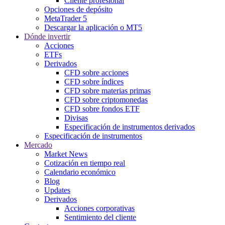
Cliente profesional
Opciones de depósito
MetaTrader 5
Descargar la aplicación o MT5
Dónde invertir
Acciones
ETFs
Derivados
CFD sobre acciones
CFD sobre índices
CFD sobre materias primas
CFD sobre criptomonedas
CFD sobre fondos ETF
Divisas
Especificación de instrumentos derivados
Especificación de instrumentos
Mercado
Market News
Cotización en tiempo real
Calendario económico
Blog
Updates
Derivados
Acciones corporativas
Sentimiento del cliente