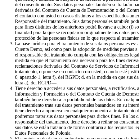
del consentimiento. Sus datos personales también se tratarán par
derivadas del Contrato de Cuenta de Demostración o del Contrat
el contacto con usted en casos distintos a los especificados ante
Responsable del tratamiento. Sus datos personales también podr
para fines distintos de los anteriores podrá llevarse a cabo: (i) 
finalidad para la que se recopilaron originalmente los datos pe
protección de las personas físicas en lo que respecta al tratami
La base jurídica para el tratamiento de sus datos personales es:
Cuenta Demo, así como para la adopción de medidas previas a la 
el responsable del tratamiento cumpla con las obligaciones legale
medida en que el tratamiento sea necesario para los fines derivad
reclamaciones derivadas del Contrato de Servicios de Informaci
tratamiento, o ponerse en contacto con usted, cuando esté justif
6, apartado 1, letra f), del RGPD; d. en la medida en que sus da
letra a), del RGPD—.
Tiene derecho a acceder a sus datos personales, a rectificarlos, 
Información y Formación o del Contrato de Cuenta de Demostració
también tiene derecho a la portabilidad de los datos. En cualqui
del tratamiento trata sus datos personales basándose en su inter
tiene derecho a oponerse en cualquier momento al tratamiento de
podremos tratar sus datos personales para dichos fines. En los c
responsable del tratamiento, tiene derecho a retirar su consenti
sus datos se están tratando de forma contraria a los requisitos l
Datos Personales de Polonia.
El suministro de datos es voluntario, pero necesario para la f