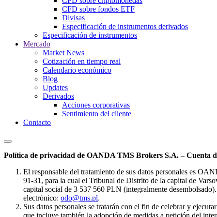
CFD sobre criptomonedas
CFD sobre fondos ETF
Divisas
Especificación de instrumentos derivados
Especificación de instrumentos
Mercado
Market News
Cotización en tiempo real
Calendario económico
Blog
Updates
Derivados
Acciones corporativas
Sentimiento del cliente
Contacto
Política de privacidad de OANDA TMS Brokers S.A. – Cuenta de
El responsable del tratamiento de sus datos personales es OA
91-31, para la cual el Tribunal de Distrito de la capital de Va
capital social de 3 537 560 PLN (integralmente desembolsado). 
electrónico:
odo@tms.pl
.
Sus datos personales se tratarán con el fin de celebrar y ejecut
que incluye también la adopción de medidas a petición del intere