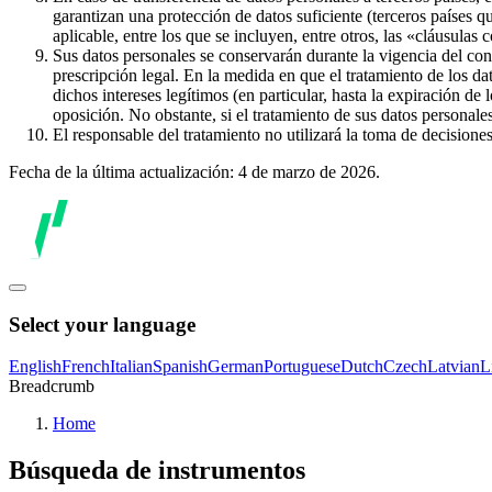
garantizan una protección de datos suficiente (terceros países q
aplicable, entre los que se incluyen, entre otros, las «cláusulas
Sus datos personales se conservarán durante la vigencia del con
prescripción legal. En la medida en que el tratamiento de los dat
dichos intereses legítimos (en particular, hasta la expiración de
oposición. No obstante, si el tratamiento de sus datos personal
El responsable del tratamiento no utilizará la toma de decision
Fecha de la última actualización: 4 de marzo de 2026.
Select your language
English
French
Italian
Spanish
German
Portuguese
Dutch
Czech
Latvian
L
Breadcrumb
Home
Búsqueda de instrumentos