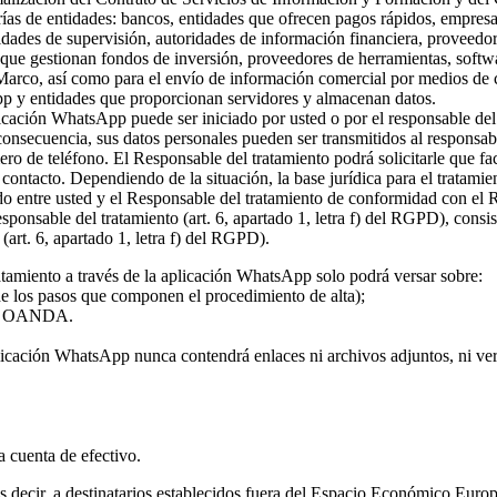
rías de entidades: bancos, entidades que ofrecen pagos rápidos, empresa
ridades de supervisión, autoridades de información financiera, proveed
s que gestionan fondos de inversión, proveedores de herramientas, softw
 Marco, así como para el envío de información comercial por medios de c
pp y entidades que proporcionan servidores y almacenan datos.
plicación WhatsApp puede ser iniciado por usted o por el responsable del
 consecuencia, sus datos personales pueden ser transmitidos al responsa
ro de teléfono. El Responsable del tratamiento podrá solicitarle que fa
l contacto. Dependiendo de la situación, la base jurídica para el tratami
rdo entre usted y el Responsable del tratamiento de conformidad con el
 responsable del tratamiento (art. 6, apartado 1, letra f) del RGPD), con
(art. 6, apartado 1, letra f) del RGPD).
atamiento a través de la aplicación WhatsApp solo podrá versar sobre:
 de los pasos que componen el procedimiento de alta);
o de OANDA.
licación WhatsApp nunca contendrá enlaces ni archivos adjuntos, ni vers
la cuenta de efectivo.
 es decir, a destinatarios establecidos fuera del Espacio Económico Eur