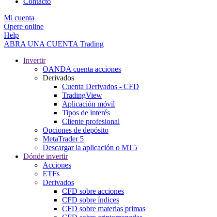
Contacto
Mi cuenta
Opere online
Help
ABRA UNA CUENTA
Trading
Invertir
OANDA cuenta acciones
Derivados
Cuenta Derivados - CFD
TradingView
Aplicación móvil
Tipos de interés
Cliente profesional
Opciones de depósito
MetaTrader 5
Descargar la aplicación o MT5
Dónde invertir
Acciones
ETFs
Derivados
CFD sobre acciones
CFD sobre índices
CFD sobre materias primas