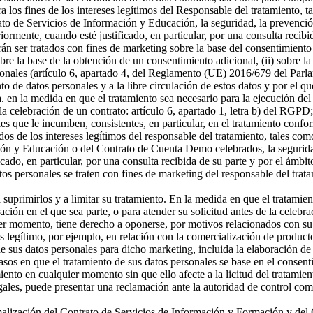
a los fines de los intereses legítimos del Responsable del tratamiento, t
o de Servicios de Información y Educación, la seguridad, la prevención
riormente, cuando esté justificado, en particular, por una consulta recibi
án ser tratados con fines de marketing sobre la base del consentimiento
sobre la base de la obtención de un consentimiento adicional, (ii) sobre la
rsonales (artículo 6, apartado 4, del Reglamento (UE) 2016/679 del Parl
ento de datos personales y a la libre circulación de estos datos y por e
 a. en la medida en que el tratamiento sea necesario para la ejecución 
celebración de un contrato: artículo 6, apartado 1, letra b) del RGPD; 
s que le incumben, consistentes, en particular, en el tratamiento confor
os de los intereses legítimos del responsable del tratamiento, tales como 
ón y Educación o del Contrato de Cuenta Demo celebrados, la seguridad,
icado, en particular, por una consulta recibida de su parte y por el ámbi
tos personales se traten con fines de marketing del responsable del tra
a suprimirlos y a limitar su tratamiento. En la medida en que el tratamie
n en el que sea parte, o para atender su solicitud antes de la celebrac
er momento, tiene derecho a oponerse, por motivos relacionados con su si
és legítimo, por ejemplo, en relación con la comercialización de producto
 sus datos personales para dicho marketing, incluida la elaboración de p
asos en que el tratamiento de sus datos personales se base en el consenti
miento en cualquier momento sin que ello afecte a la licitud del tratamie
egales, puede presentar una reclamación ante la autoridad de control com
ormalización del Contrato de Servicios de Información y Formación y d