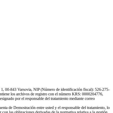
, 00-843 Varsovia, NIP (Número de identificación fiscal): 526-275-
, mantiene los archivos de registro con el número KRS: 0000204776,
esignado por el responsable del tratamiento mediante correo
uenta de Demostración entre usted y el responsable del tratamiento, lo
 con las obligaciones derivadas de la normativa relativa a la gestión