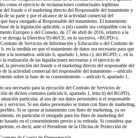
ales como el ejercicio de reclamaciones contractuales legítimas
 del fraude o el marketing directo del Responsable del tratamiento y
da de su parte y por el alcance de la actividad comercial del
 que haya otorgado al Responsable del tratamiento. El tratamiento
 base de la legislación aplicable, o (iii) cuando sea compatible con la
amento Europeo y del Consejo, de 27 de abril de 2016, relativo a la
l que se deroga la Directiva 95/46/CE, en lo sucesivo, «RGPD»).
del Contrato de Servicios de Información y Educación o del Contrato de
b. en la medida en que el tratamiento de datos sea necesario para que
me a la normativa: artículo 6, apartado 1, letra c), del RGPD; c. en la
la realización de las liquidaciones necesarias y el ejercicio de
 la prevención del fraude o el marketing directo del responsable del
to de la actividad comercial del responsable del tratamiento —artículo
tamiento sobre la base de su consentimiento —artículo 6, apartado 1,
nto sea necesario para la ejecución del Contrato de Servicios de
ión de dichos contratos (artículo 6, apartado 1, letra b) del RGPD),
tuación particular, al uso de sus datos personales si el responsable
s y servicios. Si sus datos personales se tratan con fines de marketing,
erfiles. Si se opone al tratamiento con fines de marketing, ya no
miento, en particular el otorgado para los fines de marketing del
nto basado en el consentimiento previo a su retirada. Si considera que
petente, es decir, ante el Presidente de la Oficina de Protección de
el Contrato de Cuenta de Demostración.