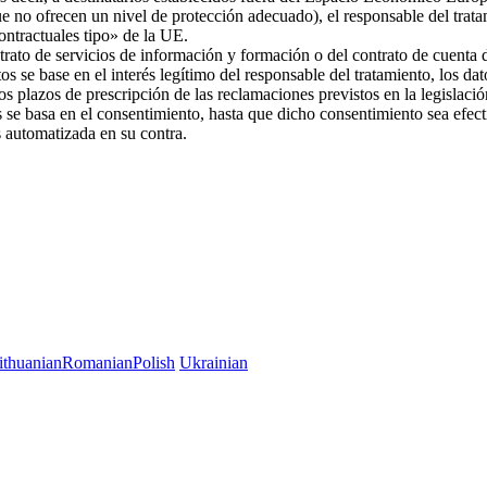
ue no ofrecen un nivel de protección adecuado), el responsable del trat
 contractuales tipo» de la UE.
trato de servicios de información y formación o del contrato de cuenta d
os se base en el interés legítimo del responsable del tratamiento, los da
 los plazos de prescripción de las reclamaciones previstos en la legislac
es se basa en el consentimiento, hasta que dicho consentimiento sea efec
es automatizada en su contra.
ithuanian
Romanian
Polish
Ukrainian