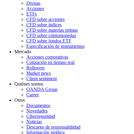
Divisas
Acciones
ETFs
CFD sobre acciones
CFD sobre índices
CFD sobre materias primas
CFD sobre criptomonedas
CFD sobre fondos ETF
Especificación de instrumentos
Mercado
Acciones corporativas
Cotización en tiempo real
Rollovers
Market news
Client sentiment
Quiénes somos
OANDA Group
Career
Otros
Documentos
Novedades
Ciberseguridad
Noticias
Descargo de responsabilidad
Información jurídica