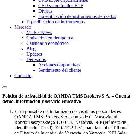
CFD sobre criptomonedas
CFD sobre fondos ETF
Divisas
Especificación de instrumentos derivados
Especificación de instrumentos
Mercado
Market News
Cotización en tiempo real
Calendario económico
Blog
Updates
Derivados
Acciones corporativas
Sentimiento del cliente
Contacto
Política de privacidad de OANDA TMS Brokers S.A. – Cuenta
demo, información y servicio educativo
El responsable del tratamiento de sus datos personales es
OANDA TMS Brokers S.A., con sede en Varsovia, ul.
Rondo Daszyńskiego 1, 00-843 Varsovia, NIP (Número de
identificación fiscal): 526-275-91-31, para la cual el Tribunal
de Distrito de la capital de Varsovia, en Varsovia, XIII Sala