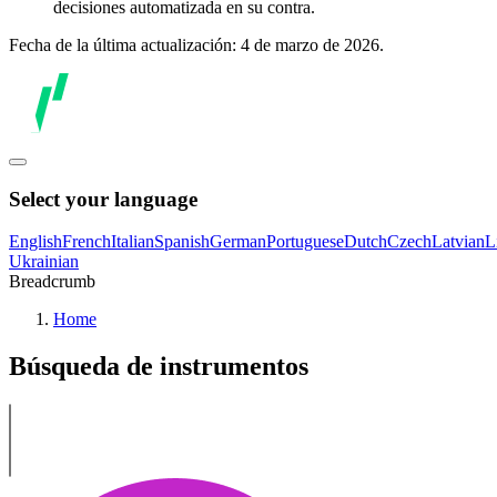
decisiones automatizada en su contra.
Fecha de la última actualización: 4 de marzo de 2026.
Select your language
English
French
Italian
Spanish
German
Portuguese
Dutch
Czech
Latvian
L
Ukrainian
Breadcrumb
Home
Búsqueda de instrumentos