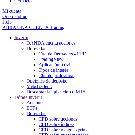
Contacto
Mi cuenta
Opere online
Help
ABRA UNA CUENTA
Trading
Invertir
OANDA cuenta acciones
Derivados
Cuenta Derivados - CFD
TradingView
Aplicación móvil
Tipos de interés
Cliente profesional
Opciones de depósito
MetaTrader 5
Descargar la aplicación o MT5
Dónde invertir
Acciones
ETFs
Derivados
CFD sobre acciones
CFD sobre índices
CFD sobre materias primas