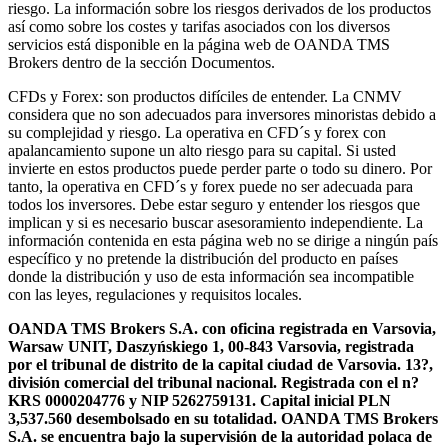
riesgo. La información sobre los riesgos derivados de los productos
así como sobre los costes y tarifas asociados con los diversos
servicios está disponible en la página web de OANDA TMS
Brokers dentro de la sección Documentos.
CFDs y Forex: son productos difíciles de entender. La CNMV
considera que no son adecuados para inversores minoristas debido a
su complejidad y riesgo. La operativa en CFD´s y forex con
apalancamiento supone un alto riesgo para su capital. Si usted
invierte en estos productos puede perder parte o todo su dinero. Por
tanto, la operativa en CFD´s y forex puede no ser adecuada para
todos los inversores. Debe estar seguro y entender los riesgos que
implican y si es necesario buscar asesoramiento independiente. La
información contenida en esta página web no se dirige a ningún país
específico y no pretende la distribución del producto en países
donde la distribución y uso de esta información sea incompatible
con las leyes, regulaciones y requisitos locales.
OANDA TMS Brokers S.A. con oficina registrada en Varsovia,
Warsaw UNIT, Daszyńskiego 1, 00-843 Varsovia, registrada
por el tribunal de distrito de la capital ciudad de Varsovia. 13?,
división comercial del tribunal nacional. Registrada con el n?
KRS 0000204776 y NIP 5262759131. Capital inicial PLN
3,537.560 desembolsado en su totalidad. OANDA TMS Brokers
S.A. se encuentra bajo la supervisión de la autoridad polaca de