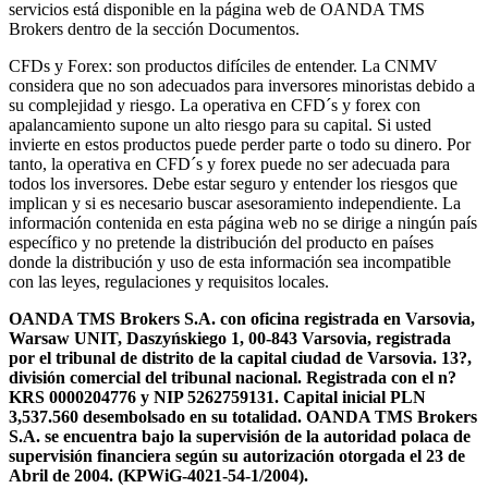
servicios está disponible en la página web de OANDA TMS
Brokers dentro de la sección Documentos.
CFDs y Forex: son productos difíciles de entender. La CNMV
considera que no son adecuados para inversores minoristas debido a
su complejidad y riesgo. La operativa en CFD´s y forex con
apalancamiento supone un alto riesgo para su capital. Si usted
invierte en estos productos puede perder parte o todo su dinero. Por
tanto, la operativa en CFD´s y forex puede no ser adecuada para
todos los inversores. Debe estar seguro y entender los riesgos que
implican y si es necesario buscar asesoramiento independiente. La
información contenida en esta página web no se dirige a ningún país
específico y no pretende la distribución del producto en países
donde la distribución y uso de esta información sea incompatible
con las leyes, regulaciones y requisitos locales.
OANDA TMS Brokers S.A. con oficina registrada en Varsovia,
Warsaw UNIT, Daszyńskiego 1, 00-843 Varsovia, registrada
por el tribunal de distrito de la capital ciudad de Varsovia. 13?,
división comercial del tribunal nacional. Registrada con el n?
KRS 0000204776 y NIP 5262759131. Capital inicial PLN
3,537.560 desembolsado en su totalidad. OANDA TMS Brokers
S.A. se encuentra bajo la supervisión de la autoridad polaca de
supervisión financiera según su autorización otorgada el 23 de
Abril de 2004. (KPWiG-4021-54-1/2004).