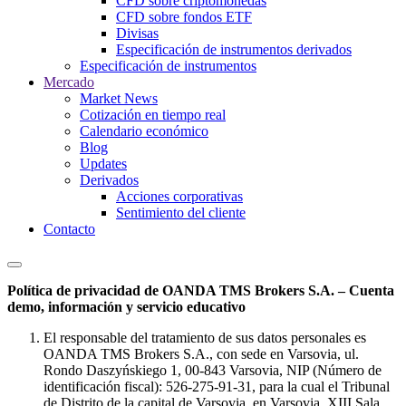
CFD sobre criptomonedas
CFD sobre fondos ETF
Divisas
Especificación de instrumentos derivados
Especificación de instrumentos
Mercado
Market News
Cotización en tiempo real
Calendario económico
Blog
Updates
Derivados
Acciones corporativas
Sentimiento del cliente
Contacto
Política de privacidad de OANDA TMS Brokers S.A. – Cuenta
demo, información y servicio educativo
El responsable del tratamiento de sus datos personales es
OANDA TMS Brokers S.A., con sede en Varsovia, ul.
Rondo Daszyńskiego 1, 00-843 Varsovia, NIP (Número de
identificación fiscal): 526-275-91-31, para la cual el Tribunal
de Distrito de la capital de Varsovia, en Varsovia, XIII Sala