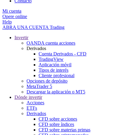
Contacto
Mi cuenta
Opere online
Help
ABRA UNA CUENTA
Trading
Invertir
OANDA cuenta acciones
Derivados
Cuenta Derivados - CFD
TradingView
Aplicación móvil
Tipos de interés
Cliente profesional
Opciones de depósito
MetaTrader 5
Descargar la aplicación o MT5
Dónde invertir
Acciones
ETFs
Derivados
CFD sobre acciones
CFD sobre índices
CFD sobre materias primas