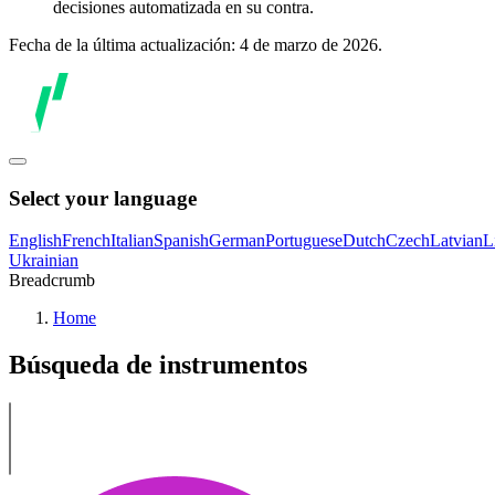
decisiones automatizada en su contra.
Fecha de la última actualización: 4 de marzo de 2026.
Select your language
English
French
Italian
Spanish
German
Portuguese
Dutch
Czech
Latvian
L
Ukrainian
Breadcrumb
Home
Búsqueda de instrumentos