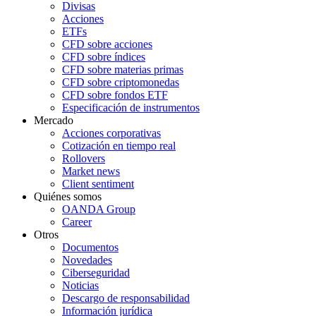
Divisas
Acciones
ETFs
CFD sobre acciones
CFD sobre índices
CFD sobre materias primas
CFD sobre criptomonedas
CFD sobre fondos ETF
Especificación de instrumentos
Mercado
Acciones corporativas
Cotización en tiempo real
Rollovers
Market news
Client sentiment
Quiénes somos
OANDA Group
Career
Otros
Documentos
Novedades
Ciberseguridad
Noticias
Descargo de responsabilidad
Información jurídica