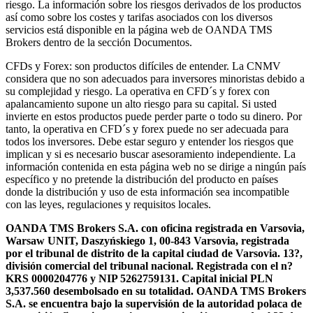
riesgo. La información sobre los riesgos derivados de los productos
así como sobre los costes y tarifas asociados con los diversos
servicios está disponible en la página web de OANDA TMS
Brokers dentro de la sección Documentos.
CFDs y Forex: son productos difíciles de entender. La CNMV
considera que no son adecuados para inversores minoristas debido a
su complejidad y riesgo. La operativa en CFD´s y forex con
apalancamiento supone un alto riesgo para su capital. Si usted
invierte en estos productos puede perder parte o todo su dinero. Por
tanto, la operativa en CFD´s y forex puede no ser adecuada para
todos los inversores. Debe estar seguro y entender los riesgos que
implican y si es necesario buscar asesoramiento independiente. La
información contenida en esta página web no se dirige a ningún país
específico y no pretende la distribución del producto en países
donde la distribución y uso de esta información sea incompatible
con las leyes, regulaciones y requisitos locales.
OANDA TMS Brokers S.A. con oficina registrada en Varsovia,
Warsaw UNIT, Daszyńskiego 1, 00-843 Varsovia, registrada
por el tribunal de distrito de la capital ciudad de Varsovia. 13?,
división comercial del tribunal nacional. Registrada con el n?
KRS 0000204776 y NIP 5262759131. Capital inicial PLN
3,537.560 desembolsado en su totalidad. OANDA TMS Brokers
S.A. se encuentra bajo la supervisión de la autoridad polaca de