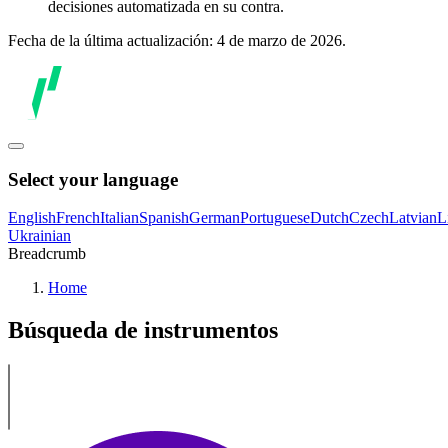
decisiones automatizada en su contra.
Fecha de la última actualización: 4 de marzo de 2026.
Select your language
English
French
Italian
Spanish
German
Portuguese
Dutch
Czech
Latvian
L
Ukrainian
Breadcrumb
Home
Búsqueda de instrumentos