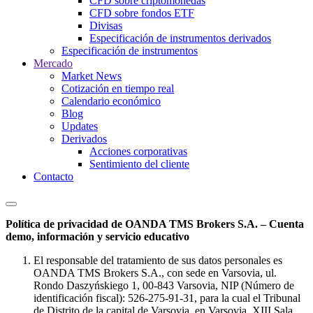
CFD sobre criptomonedas
CFD sobre fondos ETF
Divisas
Especificación de instrumentos derivados
Especificación de instrumentos
Mercado
Market News
Cotización en tiempo real
Calendario económico
Blog
Updates
Derivados
Acciones corporativas
Sentimiento del cliente
Contacto
Política de privacidad de OANDA TMS Brokers S.A. – Cuenta
demo, información y servicio educativo
El responsable del tratamiento de sus datos personales es
OANDA TMS Brokers S.A., con sede en Varsovia, ul.
Rondo Daszyńskiego 1, 00-843 Varsovia, NIP (Número de
identificación fiscal): 526-275-91-31, para la cual el Tribunal
de Distrito de la capital de Varsovia, en Varsovia, XIII Sala