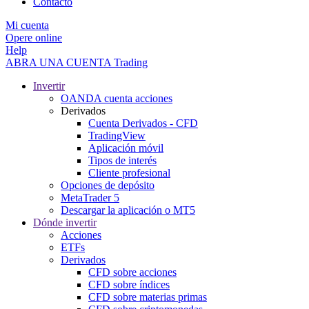
Contacto
Mi cuenta
Opere online
Help
ABRA UNA CUENTA
Trading
Invertir
OANDA cuenta acciones
Derivados
Cuenta Derivados - CFD
TradingView
Aplicación móvil
Tipos de interés
Cliente profesional
Opciones de depósito
MetaTrader 5
Descargar la aplicación o MT5
Dónde invertir
Acciones
ETFs
Derivados
CFD sobre acciones
CFD sobre índices
CFD sobre materias primas