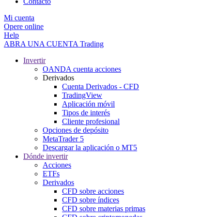
Contacto
Mi cuenta
Opere online
Help
ABRA UNA CUENTA
Trading
Invertir
OANDA cuenta acciones
Derivados
Cuenta Derivados - CFD
TradingView
Aplicación móvil
Tipos de interés
Cliente profesional
Opciones de depósito
MetaTrader 5
Descargar la aplicación o MT5
Dónde invertir
Acciones
ETFs
Derivados
CFD sobre acciones
CFD sobre índices
CFD sobre materias primas