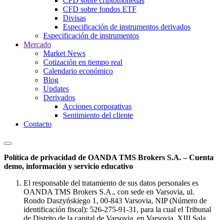
CFD sobre criptomonedas
CFD sobre fondos ETF
Divisas
Especificación de instrumentos derivados
Especificación de instrumentos
Mercado
Market News
Cotización en tiempo real
Calendario económico
Blog
Updates
Derivados
Acciones corporativas
Sentimiento del cliente
Contacto
Política de privacidad de OANDA TMS Brokers S.A. – Cuenta
demo, información y servicio educativo
El responsable del tratamiento de sus datos personales es
OANDA TMS Brokers S.A., con sede en Varsovia, ul.
Rondo Daszyńskiego 1, 00-843 Varsovia, NIP (Número de
identificación fiscal): 526-275-91-31, para la cual el Tribunal
de Distrito de la capital de Varsovia, en Varsovia, XIII Sala