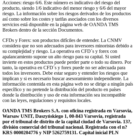
Acciones: riesgo 6/6. Este número es indicativo del riesgo del
producto, siendo 1/6 indicativo del menor riesgo y 6/6 del mayor
riesgo. La información sobre los riesgos derivados de los productos
así como sobre los costes y tarifas asociados con los diversos
servicios está disponible en la página web de OANDA TMS
Brokers dentro de la sección Documentos.
CFDs y Forex: son productos difíciles de entender. La CNMV
considera que no son adecuados para inversores minoristas debido a
su complejidad y riesgo. La operativa en CFD´s y forex con
apalancamiento supone un alto riesgo para su capital. Si usted
invierte en estos productos puede perder parte o todo su dinero. Por
tanto, la operativa en CFD´s y forex puede no ser adecuada para
todos los inversores. Debe estar seguro y entender los riesgos que
implican y si es necesario buscar asesoramiento independiente. La
información contenida en esta página web no se dirige a ningún país
específico y no pretende la distribución del producto en países
donde la distribución y uso de esta información sea incompatible
con las leyes, regulaciones y requisitos locales.
OANDA TMS Brokers S.A. con oficina registrada en Varsovia,
Warsaw UNIT, Daszyńskiego 1, 00-843 Varsovia, registrada
por el tribunal de distrito de la capital ciudad de Varsovia. 13?,
división comercial del tribunal nacional. Registrada con el n?
KRS 0000204776 y NIP 5262759131. Capital inicial PLN