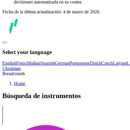
decisiones automatizada en su contra.
Fecha de la última actualización: 4 de marzo de 2026.
Select your language
English
French
Italian
Spanish
German
Portuguese
Dutch
Czech
Latvian
L
Ukrainian
Breadcrumb
Home
Búsqueda de instrumentos