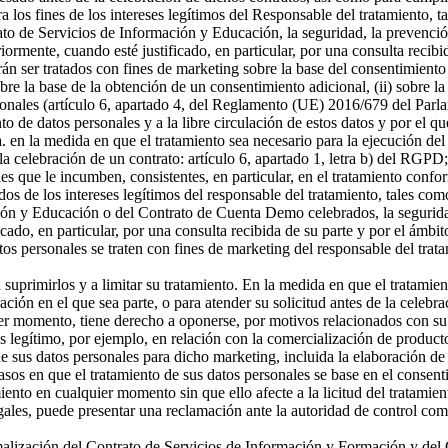
a los fines de los intereses legítimos del Responsable del tratamiento, t
o de Servicios de Información y Educación, la seguridad, la prevención
riormente, cuando esté justificado, en particular, por una consulta recibi
án ser tratados con fines de marketing sobre la base del consentimiento
sobre la base de la obtención de un consentimiento adicional, (ii) sobre la
rsonales (artículo 6, apartado 4, del Reglamento (UE) 2016/679 del Parl
ento de datos personales y a la libre circulación de estos datos y por e
 a. en la medida en que el tratamiento sea necesario para la ejecución 
celebración de un contrato: artículo 6, apartado 1, letra b) del RGPD; 
s que le incumben, consistentes, en particular, en el tratamiento confor
os de los intereses legítimos del responsable del tratamiento, tales como 
ón y Educación o del Contrato de Cuenta Demo celebrados, la seguridad,
icado, en particular, por una consulta recibida de su parte y por el ámbi
tos personales se traten con fines de marketing del responsable del tra
a suprimirlos y a limitar su tratamiento. En la medida en que el tratamie
n en el que sea parte, o para atender su solicitud antes de la celebrac
er momento, tiene derecho a oponerse, por motivos relacionados con su si
és legítimo, por ejemplo, en relación con la comercialización de producto
 sus datos personales para dicho marketing, incluida la elaboración de p
asos en que el tratamiento de sus datos personales se base en el consenti
miento en cualquier momento sin que ello afecte a la licitud del tratamie
egales, puede presentar una reclamación ante la autoridad de control com
ormalización del Contrato de Servicios de Información y Formación y d