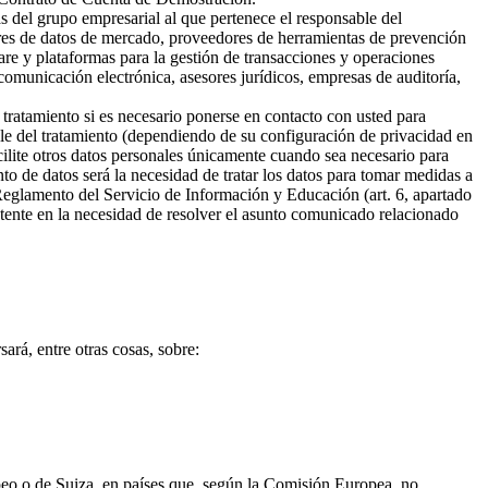
s del grupo empresarial al que pertenece el responsable del
ores de datos de mercado, proveedores de herramientas de prevención
are y plataformas para la gestión de transacciones y operaciones
omunicación electrónica, asesores jurídicos, empresas de auditoría,
 tratamiento si es necesario ponerse en contacto con usted para
ble del tratamiento (dependiendo de su configuración de privacidad en
cilite otros datos personales únicamente cuando sea necesario para
ento de datos será la necesidad de tratar los datos para tomar medidas a
 Reglamento del Servicio de Información y Educación (art. 6, apartado
sistente en la necesidad de resolver el asunto comunicado relacionado
ará, entre otras cosas, sobre:
opeo o de Suiza, en países que, según la Comisión Europea, no