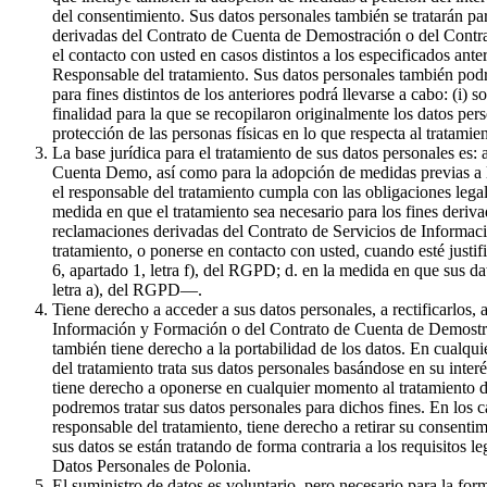
del consentimiento. Sus datos personales también se tratarán par
derivadas del Contrato de Cuenta de Demostración o del Contrat
el contacto con usted en casos distintos a los especificados ante
Responsable del tratamiento. Sus datos personales también podr
para fines distintos de los anteriores podrá llevarse a cabo: (i) 
finalidad para la que se recopilaron originalmente los datos pe
protección de las personas físicas en lo que respecta al tratami
La base jurídica para el tratamiento de sus datos personales es:
Cuenta Demo, así como para la adopción de medidas previas a la 
el responsable del tratamiento cumpla con las obligaciones legale
medida en que el tratamiento sea necesario para los fines derivad
reclamaciones derivadas del Contrato de Servicios de Informaci
tratamiento, o ponerse en contacto con usted, cuando esté justif
6, apartado 1, letra f), del RGPD; d. en la medida en que sus da
letra a), del RGPD—.
Tiene derecho a acceder a sus datos personales, a rectificarlos, 
Información y Formación o del Contrato de Cuenta de Demostració
también tiene derecho a la portabilidad de los datos. En cualqui
del tratamiento trata sus datos personales basándose en su inter
tiene derecho a oponerse en cualquier momento al tratamiento de
podremos tratar sus datos personales para dichos fines. En los c
responsable del tratamiento, tiene derecho a retirar su consenti
sus datos se están tratando de forma contraria a los requisitos l
Datos Personales de Polonia.
El suministro de datos es voluntario, pero necesario para la f