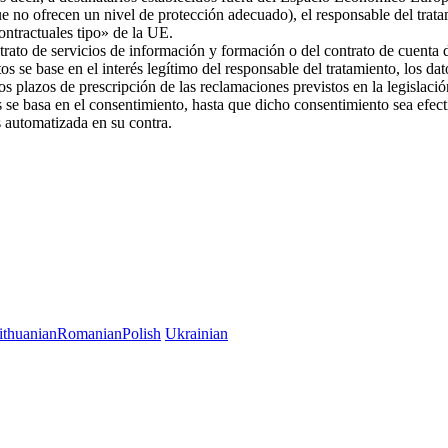
ue no ofrecen un nivel de protección adecuado), el responsable del trat
 contractuales tipo» de la UE.
trato de servicios de información y formación o del contrato de cuenta d
os se base en el interés legítimo del responsable del tratamiento, los da
 los plazos de prescripción de las reclamaciones previstos en la legislac
es se basa en el consentimiento, hasta que dicho consentimiento sea efec
es automatizada en su contra.
ithuanian
Romanian
Polish
Ukrainian