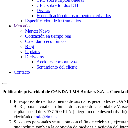
CFD sobre criptomonedas
CFD sobre fondos ETF
Divisas
Especificación de instrumentos derivados
Especificación de instrumentos
Mercado
Market News
Cotización en tiempo real
Calendario económico
Blog
Updates
Derivados
Acciones corporativas
Sentimiento del cliente
Contacto
Política de privacidad de OANDA TMS Brokers S.A. – Cuenta de
El responsable del tratamiento de sus datos personales es OA
91-31, para la cual el Tribunal de Distrito de la capital de Va
capital social de 3 537 560 PLN (integralmente desembolsado). 
electrónico:
odo@tms.pl
.
Sus datos personales se tratarán con el fin de celebrar y ejecut
que incluye también la adopción de medidas a petición del intere