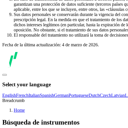
garantizan una protección de datos suficiente (terceros países q
aplicable, entre los que se incluyen, entre otros, las «cláusulas
Sus datos personales se conservarán durante la vigencia del con
prescripción legal. En la medida en que el tratamiento de los dat
dichos intereses legítimos (en particular, hasta la expiración de
oposición. No obstante, si el tratamiento de sus datos personal
El responsable del tratamiento no utilizará la toma de decision
Fecha de la última actualización: 4 de marzo de 2026.
Select your language
English
French
Italian
Spanish
German
Portuguese
Dutch
Czech
Latvian
L
Breadcrumb
Home
Búsqueda de instrumentos