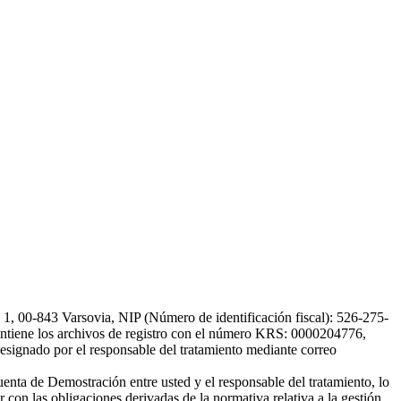
, 00-843 Varsovia, NIP (Número de identificación fiscal): 526-275-
, mantiene los archivos de registro con el número KRS: 0000204776,
esignado por el responsable del tratamiento mediante correo
uenta de Demostración entre usted y el responsable del tratamiento, lo
 con las obligaciones derivadas de la normativa relativa a la gestión