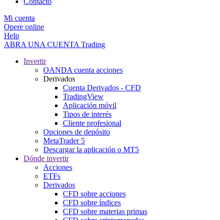
Contacto
Mi cuenta
Opere online
Help
ABRA UNA CUENTA
Trading
Invertir
OANDA cuenta acciones
Derivados
Cuenta Derivados - CFD
TradingView
Aplicación móvil
Tipos de interés
Cliente profesional
Opciones de depósito
MetaTrader 5
Descargar la aplicación o MT5
Dónde invertir
Acciones
ETFs
Derivados
CFD sobre acciones
CFD sobre índices
CFD sobre materias primas