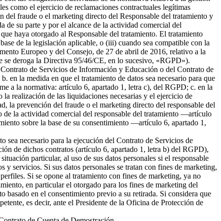
ales como el ejercicio de reclamaciones contractuales legítimas
 del fraude o el marketing directo del Responsable del tratamiento y
da de su parte y por el alcance de la actividad comercial del
 que haya otorgado al Responsable del tratamiento. El tratamiento
 base de la legislación aplicable, o (iii) cuando sea compatible con la
amento Europeo y del Consejo, de 27 de abril de 2016, relativo a la
l que se deroga la Directiva 95/46/CE, en lo sucesivo, «RGPD»).
del Contrato de Servicios de Información y Educación o del Contrato de
b. en la medida en que el tratamiento de datos sea necesario para que
me a la normativa: artículo 6, apartado 1, letra c), del RGPD; c. en la
la realización de las liquidaciones necesarias y el ejercicio de
 la prevención del fraude o el marketing directo del responsable del
to de la actividad comercial del responsable del tratamiento —artículo
tamiento sobre la base de su consentimiento —artículo 6, apartado 1,
nto sea necesario para la ejecución del Contrato de Servicios de
ión de dichos contratos (artículo 6, apartado 1, letra b) del RGPD),
tuación particular, al uso de sus datos personales si el responsable
s y servicios. Si sus datos personales se tratan con fines de marketing,
erfiles. Si se opone al tratamiento con fines de marketing, ya no
miento, en particular el otorgado para los fines de marketing del
nto basado en el consentimiento previo a su retirada. Si considera que
petente, es decir, ante el Presidente de la Oficina de Protección de
el Contrato de Cuenta de Demostración.