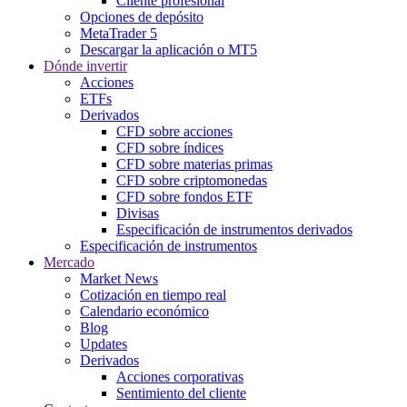
Cliente profesional
Opciones de depósito
MetaTrader 5
Descargar la aplicación o MT5
Dónde invertir
Acciones
ETFs
Derivados
CFD sobre acciones
CFD sobre índices
CFD sobre materias primas
CFD sobre criptomonedas
CFD sobre fondos ETF
Divisas
Especificación de instrumentos derivados
Especificación de instrumentos
Mercado
Market News
Cotización en tiempo real
Calendario económico
Blog
Updates
Derivados
Acciones corporativas
Sentimiento del cliente