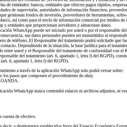
rías de entidades: bancos, entidades que ofrecen pagos rápidos, empresa
ridades de supervisión, autoridades de información financiera, proveed
s que gestionan fondos de inversión, proveedores de herramientas, softw
 Marco, así como para el envío de información comercial por medios de c
pp y entidades que proporcionan servidores y almacenan datos.
plicación WhatsApp puede ser iniciado por usted o por el responsable del
 consecuencia, sus datos personales pueden ser transmitidos al responsa
ro de teléfono. El Responsable del tratamiento podrá solicitarle que fa
l contacto. Dependiendo de la situación, la base jurídica para el tratami
rdo entre usted y el Responsable del tratamiento de conformidad con el
 responsable del tratamiento (art. 6, apartado 1, letra f) del RGPD), con
(art. 6, apartado 1, letra f) del RGPD).
atamiento a través de la aplicación WhatsApp solo podrá versar sobre:
 de los pasos que componen el procedimiento de alta);
o de OANDA.
licación WhatsApp nunca contendrá enlaces ni archivos adjuntos, ni vers
la cuenta de efectivo.
 es decir, a destinatarios establecidos fuera del Espacio Económico Eur