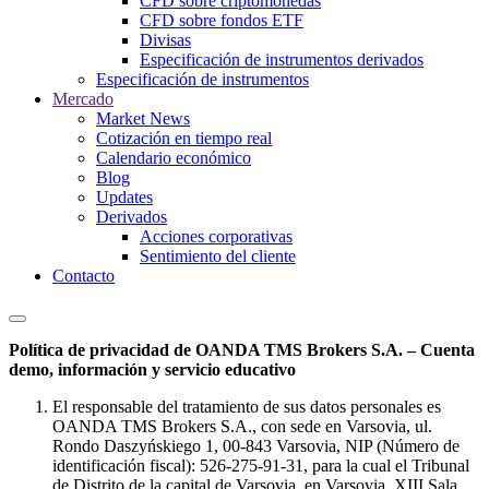
CFD sobre criptomonedas
CFD sobre fondos ETF
Divisas
Especificación de instrumentos derivados
Especificación de instrumentos
Mercado
Market News
Cotización en tiempo real
Calendario económico
Blog
Updates
Derivados
Acciones corporativas
Sentimiento del cliente
Contacto
Política de privacidad de OANDA TMS Brokers S.A. – Cuenta
demo, información y servicio educativo
El responsable del tratamiento de sus datos personales es
OANDA TMS Brokers S.A., con sede en Varsovia, ul.
Rondo Daszyńskiego 1, 00-843 Varsovia, NIP (Número de
identificación fiscal): 526-275-91-31, para la cual el Tribunal
de Distrito de la capital de Varsovia, en Varsovia, XIII Sala