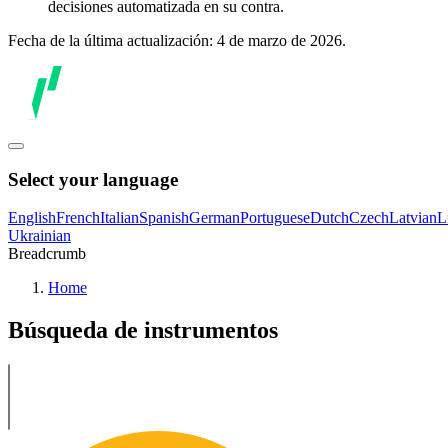
decisiones automatizada en su contra.
Fecha de la última actualización: 4 de marzo de 2026.
Select your language
English
French
Italian
Spanish
German
Portuguese
Dutch
Czech
Latvian
L
Ukrainian
Breadcrumb
Home
Búsqueda de instrumentos