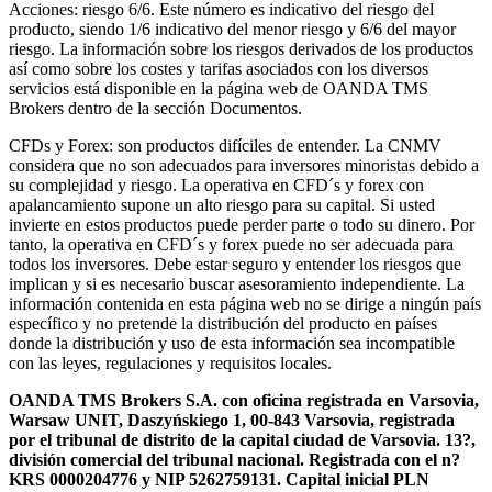
Acciones: riesgo 6/6. Este número es indicativo del riesgo del
producto, siendo 1/6 indicativo del menor riesgo y 6/6 del mayor
riesgo. La información sobre los riesgos derivados de los productos
así como sobre los costes y tarifas asociados con los diversos
servicios está disponible en la página web de OANDA TMS
Brokers dentro de la sección Documentos.
CFDs y Forex: son productos difíciles de entender. La CNMV
considera que no son adecuados para inversores minoristas debido a
su complejidad y riesgo. La operativa en CFD´s y forex con
apalancamiento supone un alto riesgo para su capital. Si usted
invierte en estos productos puede perder parte o todo su dinero. Por
tanto, la operativa en CFD´s y forex puede no ser adecuada para
todos los inversores. Debe estar seguro y entender los riesgos que
implican y si es necesario buscar asesoramiento independiente. La
información contenida en esta página web no se dirige a ningún país
específico y no pretende la distribución del producto en países
donde la distribución y uso de esta información sea incompatible
con las leyes, regulaciones y requisitos locales.
OANDA TMS Brokers S.A. con oficina registrada en Varsovia,
Warsaw UNIT, Daszyńskiego 1, 00-843 Varsovia, registrada
por el tribunal de distrito de la capital ciudad de Varsovia. 13?,
división comercial del tribunal nacional. Registrada con el n?
KRS 0000204776 y NIP 5262759131. Capital inicial PLN