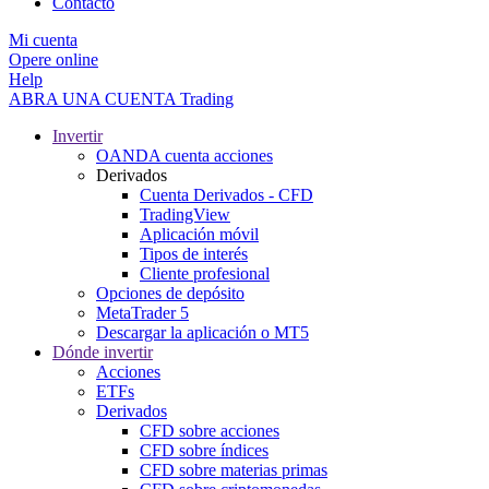
Contacto
Mi cuenta
Opere online
Help
ABRA UNA CUENTA
Trading
Invertir
OANDA cuenta acciones
Derivados
Cuenta Derivados - CFD
TradingView
Aplicación móvil
Tipos de interés
Cliente profesional
Opciones de depósito
MetaTrader 5
Descargar la aplicación o MT5
Dónde invertir
Acciones
ETFs
Derivados
CFD sobre acciones
CFD sobre índices
CFD sobre materias primas