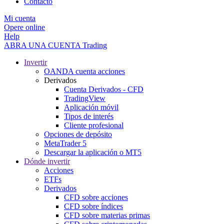
Contacto
Mi cuenta
Opere online
Help
ABRA UNA CUENTA
Trading
Invertir
OANDA cuenta acciones
Derivados
Cuenta Derivados - CFD
TradingView
Aplicación móvil
Tipos de interés
Cliente profesional
Opciones de depósito
MetaTrader 5
Descargar la aplicación o MT5
Dónde invertir
Acciones
ETFs
Derivados
CFD sobre acciones
CFD sobre índices
CFD sobre materias primas