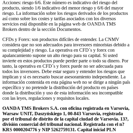
Acciones: riesgo 6/6. Este número es indicativo del riesgo del
producto, siendo 1/6 indicativo del menor riesgo y 6/6 del mayor
riesgo. La información sobre los riesgos derivados de los productos
así como sobre los costes y tarifas asociados con los diversos
servicios está disponible en la página web de OANDA TMS
Brokers dentro de la sección Documentos.
CFDs y Forex: son productos difíciles de entender. La CNMV
considera que no son adecuados para inversores minoristas debido a
su complejidad y riesgo. La operativa en CFD´s y forex con
apalancamiento supone un alto riesgo para su capital. Si usted
invierte en estos productos puede perder parte o todo su dinero. Por
tanto, la operativa en CFD´s y forex puede no ser adecuada para
todos los inversores. Debe estar seguro y entender los riesgos que
implican y si es necesario buscar asesoramiento independiente. La
información contenida en esta página web no se dirige a ningún país
específico y no pretende la distribución del producto en países
donde la distribución y uso de esta información sea incompatible
con las leyes, regulaciones y requisitos locales.
OANDA TMS Brokers S.A. con oficina registrada en Varsovia,
Warsaw UNIT, Daszyńskiego 1, 00-843 Varsovia, registrada
por el tribunal de distrito de la capital ciudad de Varsovia. 13?,
división comercial del tribunal nacional. Registrada con el n?
KRS 0000204776 y NIP 5262759131. Capital inicial PLN