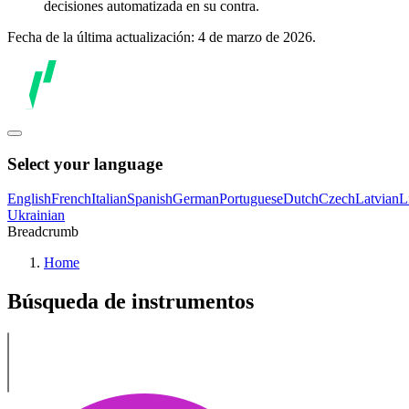
decisiones automatizada en su contra.
Fecha de la última actualización: 4 de marzo de 2026.
Select your language
English
French
Italian
Spanish
German
Portuguese
Dutch
Czech
Latvian
L
Ukrainian
Breadcrumb
Home
Búsqueda de instrumentos