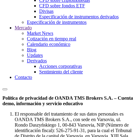
CFD sobre criptomonedas
CFD sobre fondos ETF
Divisas
Especificación de instrumentos derivados
Especificación de instrumentos
Mercado
Market News
Cotización en tiempo real
Calendario económico
Blog
Updates
Derivados
Acciones corporativas
Sentimiento del cliente
Contacto
Política de privacidad de OANDA TMS Brokers S.A. – Cuenta
demo, información y servicio educativo
El responsable del tratamiento de sus datos personales es
OANDA TMS Brokers S.A., con sede en Varsovia, ul.
Rondo Daszyńskiego 1, 00-843 Varsovia, NIP (Número de
identificación fiscal): 526-275-91-31, para la cual el Tribunal
de Distrito de la capital de Varsovia, en Varsovia, XIII Sala