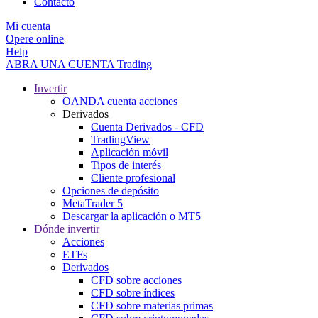
Contacto
Mi cuenta
Opere online
Help
ABRA UNA CUENTA
Trading
Invertir
OANDA cuenta acciones
Derivados
Cuenta Derivados - CFD
TradingView
Aplicación móvil
Tipos de interés
Cliente profesional
Opciones de depósito
MetaTrader 5
Descargar la aplicación o MT5
Dónde invertir
Acciones
ETFs
Derivados
CFD sobre acciones
CFD sobre índices
CFD sobre materias primas