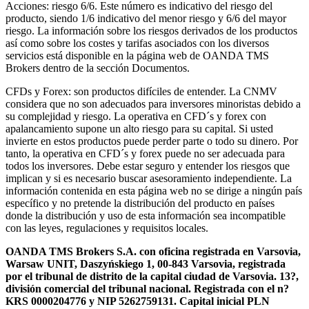
Acciones: riesgo 6/6. Este número es indicativo del riesgo del
producto, siendo 1/6 indicativo del menor riesgo y 6/6 del mayor
riesgo. La información sobre los riesgos derivados de los productos
así como sobre los costes y tarifas asociados con los diversos
servicios está disponible en la página web de OANDA TMS
Brokers dentro de la sección Documentos.
CFDs y Forex: son productos difíciles de entender. La CNMV
considera que no son adecuados para inversores minoristas debido a
su complejidad y riesgo. La operativa en CFD´s y forex con
apalancamiento supone un alto riesgo para su capital. Si usted
invierte en estos productos puede perder parte o todo su dinero. Por
tanto, la operativa en CFD´s y forex puede no ser adecuada para
todos los inversores. Debe estar seguro y entender los riesgos que
implican y si es necesario buscar asesoramiento independiente. La
información contenida en esta página web no se dirige a ningún país
específico y no pretende la distribución del producto en países
donde la distribución y uso de esta información sea incompatible
con las leyes, regulaciones y requisitos locales.
OANDA TMS Brokers S.A. con oficina registrada en Varsovia,
Warsaw UNIT, Daszyńskiego 1, 00-843 Varsovia, registrada
por el tribunal de distrito de la capital ciudad de Varsovia. 13?,
división comercial del tribunal nacional. Registrada con el n?
KRS 0000204776 y NIP 5262759131. Capital inicial PLN