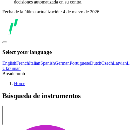
decisiones automatizada en su contra.
Fecha de la última actualización: 4 de marzo de 2026.
Select your language
English
French
Italian
Spanish
German
Portuguese
Dutch
Czech
Latvian
L
Ukrainian
Breadcrumb
Home
Búsqueda de instrumentos