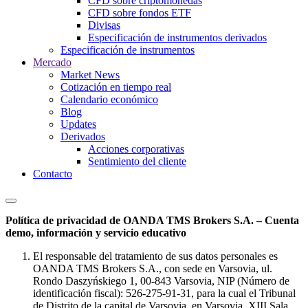
CFD sobre criptomonedas
CFD sobre fondos ETF
Divisas
Especificación de instrumentos derivados
Especificación de instrumentos
Mercado
Market News
Cotización en tiempo real
Calendario económico
Blog
Updates
Derivados
Acciones corporativas
Sentimiento del cliente
Contacto
Política de privacidad de OANDA TMS Brokers S.A. – Cuenta
demo, información y servicio educativo
El responsable del tratamiento de sus datos personales es
OANDA TMS Brokers S.A., con sede en Varsovia, ul.
Rondo Daszyńskiego 1, 00-843 Varsovia, NIP (Número de
identificación fiscal): 526-275-91-31, para la cual el Tribunal
de Distrito de la capital de Varsovia, en Varsovia, XIII Sala