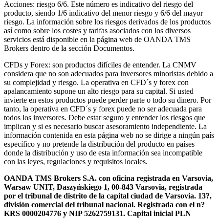
Acciones: riesgo 6/6. Este número es indicativo del riesgo del
producto, siendo 1/6 indicativo del menor riesgo y 6/6 del mayor
riesgo. La información sobre los riesgos derivados de los productos
así como sobre los costes y tarifas asociados con los diversos
servicios está disponible en la página web de OANDA TMS
Brokers dentro de la sección Documentos.
CFDs y Forex: son productos difíciles de entender. La CNMV
considera que no son adecuados para inversores minoristas debido a
su complejidad y riesgo. La operativa en CFD´s y forex con
apalancamiento supone un alto riesgo para su capital. Si usted
invierte en estos productos puede perder parte o todo su dinero. Por
tanto, la operativa en CFD´s y forex puede no ser adecuada para
todos los inversores. Debe estar seguro y entender los riesgos que
implican y si es necesario buscar asesoramiento independiente. La
información contenida en esta página web no se dirige a ningún país
específico y no pretende la distribución del producto en países
donde la distribución y uso de esta información sea incompatible
con las leyes, regulaciones y requisitos locales.
OANDA TMS Brokers S.A. con oficina registrada en Varsovia,
Warsaw UNIT, Daszyńskiego 1, 00-843 Varsovia, registrada
por el tribunal de distrito de la capital ciudad de Varsovia. 13?,
división comercial del tribunal nacional. Registrada con el n?
KRS 0000204776 y NIP 5262759131. Capital inicial PLN