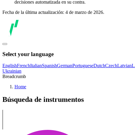
decisiones automatizada en su contra.
Fecha de la última actualización: 4 de marzo de 2026.
Select your language
English
French
Italian
Spanish
German
Portuguese
Dutch
Czech
Latvian
L
Ukrainian
Breadcrumb
Home
Búsqueda de instrumentos