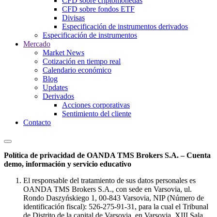
CFD sobre criptomonedas
CFD sobre fondos ETF
Divisas
Especificación de instrumentos derivados
Especificación de instrumentos
Mercado
Market News
Cotización en tiempo real
Calendario económico
Blog
Updates
Derivados
Acciones corporativas
Sentimiento del cliente
Contacto
Política de privacidad de OANDA TMS Brokers S.A. – Cuenta
demo, información y servicio educativo
El responsable del tratamiento de sus datos personales es
OANDA TMS Brokers S.A., con sede en Varsovia, ul.
Rondo Daszyńskiego 1, 00-843 Varsovia, NIP (Número de
identificación fiscal): 526-275-91-31, para la cual el Tribunal
de Distrito de la capital de Varsovia, en Varsovia, XIII Sala