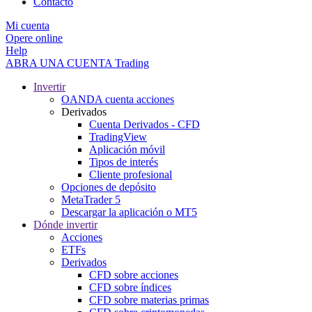
Contacto
Mi cuenta
Opere online
Help
ABRA UNA CUENTA
Trading
Invertir
OANDA cuenta acciones
Derivados
Cuenta Derivados - CFD
TradingView
Aplicación móvil
Tipos de interés
Cliente profesional
Opciones de depósito
MetaTrader 5
Descargar la aplicación o MT5
Dónde invertir
Acciones
ETFs
Derivados
CFD sobre acciones
CFD sobre índices
CFD sobre materias primas