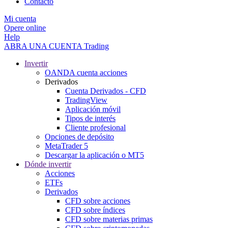
Contacto
Mi cuenta
Opere online
Help
ABRA UNA CUENTA
Trading
Invertir
OANDA cuenta acciones
Derivados
Cuenta Derivados - CFD
TradingView
Aplicación móvil
Tipos de interés
Cliente profesional
Opciones de depósito
MetaTrader 5
Descargar la aplicación o MT5
Dónde invertir
Acciones
ETFs
Derivados
CFD sobre acciones
CFD sobre índices
CFD sobre materias primas