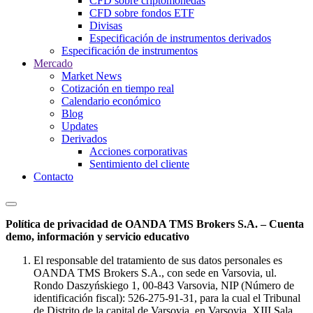
CFD sobre criptomonedas
CFD sobre fondos ETF
Divisas
Especificación de instrumentos derivados
Especificación de instrumentos
Mercado
Market News
Cotización en tiempo real
Calendario económico
Blog
Updates
Derivados
Acciones corporativas
Sentimiento del cliente
Contacto
Política de privacidad de OANDA TMS Brokers S.A. – Cuenta
demo, información y servicio educativo
El responsable del tratamiento de sus datos personales es
OANDA TMS Brokers S.A., con sede en Varsovia, ul.
Rondo Daszyńskiego 1, 00-843 Varsovia, NIP (Número de
identificación fiscal): 526-275-91-31, para la cual el Tribunal
de Distrito de la capital de Varsovia, en Varsovia, XIII Sala