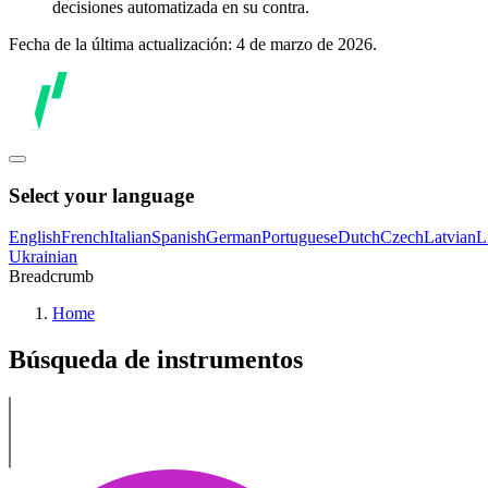
decisiones automatizada en su contra.
Fecha de la última actualización: 4 de marzo de 2026.
Select your language
English
French
Italian
Spanish
German
Portuguese
Dutch
Czech
Latvian
L
Ukrainian
Breadcrumb
Home
Búsqueda de instrumentos