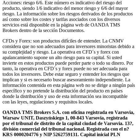
Acciones: riesgo 6/6. Este número es indicativo del riesgo del
producto, siendo 1/6 indicativo del menor riesgo y 6/6 del mayor
riesgo. La información sobre los riesgos derivados de los productos
así como sobre los costes y tarifas asociados con los diversos
servicios está disponible en la página web de OANDA TMS
Brokers dentro de la sección Documentos.
CFDs y Forex: son productos difíciles de entender. La CNMV
considera que no son adecuados para inversores minoristas debido a
su complejidad y riesgo. La operativa en CFD´s y forex con
apalancamiento supone un alto riesgo para su capital. Si usted
invierte en estos productos puede perder parte o todo su dinero. Por
tanto, la operativa en CFD´s y forex puede no ser adecuada para
todos los inversores. Debe estar seguro y entender los riesgos que
implican y si es necesario buscar asesoramiento independiente. La
información contenida en esta página web no se dirige a ningún país
específico y no pretende la distribución del producto en países
donde la distribución y uso de esta información sea incompatible
con las leyes, regulaciones y requisitos locales.
OANDA TMS Brokers S.A. con oficina registrada en Varsovia,
Warsaw UNIT, Daszyńskiego 1, 00-843 Varsovia, registrada
por el tribunal de distrito de la capital ciudad de Varsovia. 13?,
división comercial del tribunal nacional. Registrada con el n?
KRS 0000204776 y NIP 5262759131. Capital inicial PLN